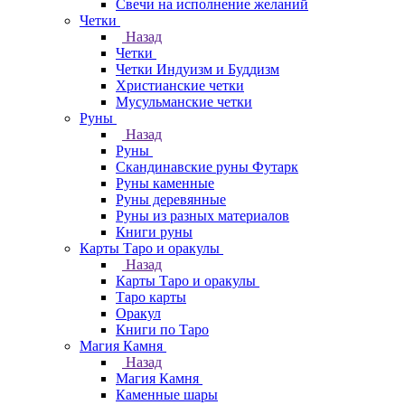
Свечи на исполнение желаний
Четки
Назад
Четки
Четки Индуизм и Буддизм
Христианские четки
Мусульманские четки
Руны
Назад
Руны
Скандинавские руны Футарк
Руны каменные
Руны деревянные
Руны из разных материалов
Книги руны
Карты Таро и оракулы
Назад
Карты Таро и оракулы
Таро карты
Оракул
Книги по Таро
Магия Камня
Назад
Магия Камня
Каменные шары