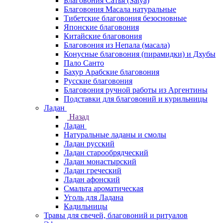
Благовония Сатья (Satya)
Благовония Масала натуральные
Тибетские благовония безосновные
Японские благовония
Китайские благовония
Благовония из Непала (масала)
Конусные благовония (пирамидки) и Дхубы
Пало Санто
Бахур Арабские благовония
Русские благовония
Благовония ручной работы из Аргентины
Подставки для благовоний и курильницы
Ладан
Назад
Ладан
Натуральные ладаны и смолы
Ладан русский
Ладан старообрядческий
Ладан монастырский
Ладан греческий
Ладан афонский
Смальта ароматическая
Уголь для Ладана
Кадильницы
Травы для свечей, благовоний и ритуалов