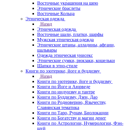
Восточные украшения на шею
Этнические браслеты
Восточные Кольца
Этническая одежда
Назад
Этническая одежда
Восточные шали, платки, шарфы
Мужская этническая одежда
Этнические штаны, алладины, афгани,
шальвары
Одежда этническая унисекс
Этнические сумки, рюкзаки, кошельки
Шапки в этно-стиле
Книги по эзотерике, йоге и буддизму
Назад
Книги по эзотерике, йоге и буддизму
Книги по Йоге и Аюрведе
Книги по индуизму и тантре
Книги по Буддизму, Дзен, Дао
Книги по Родноверию, Язычеству,
Славянская тематика
Книги по Таро, Рунам, Биолокации
Книги по Богатству и магии денег
Книги по Астрологии, Нумерологии, Фэн-
шуй