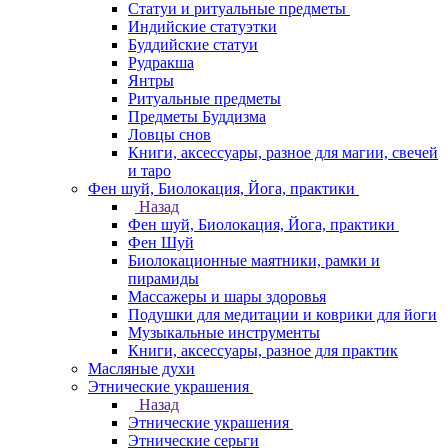
Статуи и ритуальные предметы
Индийские статуэтки
Буддийские статуи
Рудракша
Янтры
Ритуальные предметы
Предметы Буддизма
Ловцы снов
Книги, аксессуары, разное для магии, свечей
и таро
Фен шуй, Биолокация, Йога, практики
Назад
Фен шуй, Биолокация, Йога, практики
Фен Шуй
Биолокационные маятники, рамки и
пирамиды
Массажеры и шары здоровья
Подушки для медитации и коврики для йоги
Музыкальные инструменты
Книги, аксессуары, разное для практик
Масляные духи
Этнические украшения
Назад
Этнические украшения
Этнические серьги