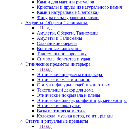
Камни для магии и ритуалов
Кристаллы и друзы из натурального камня
Камни натуральные (Галтовка)
Фигуры из натурального камня
Амулеты, Обереги, Талисманы
Назад
Амулеты, Обереги, Талисманы
Амулеты и Талисманы
Славянские обереги
Восточные талисманы
Талисманы по гороскопу
Символы богатства и удачи
Этнические предметы интерьера
Назад
Этнические предметы интерьера
Этнические маски и панно
Статуи и фигуры людей и животных
Текстильный декор для дома
Этнические покрывала и пледы
Этнические блюда, конфетницы, менажницы
Этнические шкатулки
Вазы в этническом стиле
Колокола, музыка ветра, гонги, рынды
Статуи и ритуальные предметы
Назад