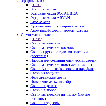
Эфирные масла
Назад
Эфирные масла
Эфирные масла БОТАНИКА
Эфирные масла ARYAN
Аромамасла
Аромалампы для эфирных масел
Аромадиффузоры и ароматизаторы
Свечи магические
Назад
Свечи магические
Свечи магические восковые
Свечи скрутки, с травами, маслами
(восковые)
Наборы для создания магических свечей
Свечи магические простые (парафин)
Свечи Алтарные (восковые и парафин)
Свечи из вощины
Иерусалимские свечи
Подсвечники, канделябры
Свечи на деньги
Свечи на любовь
Свечи магические на чистку (снятие
негатива)
Свечи на здоровье