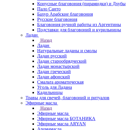
Конусные благовония (пирамидки) и Дхубы
Пало Санто
Бахур Арабские благовония
Русские благовония
Благовония ручной работы из Аргентины
Подставки для благовоний и курильницы
Ладан
Назад
Ладан
Натуральные ладаны и смолы
Ладан русский
Ладан старообрядческий
Ладан монастырский
Ладан греческий
Ладан афонский
Смальта ароматическая
Уголь для Ладана
Кадильницы
Травы для свечей, благовоний и ритуалов
Эфирные масла
Назад
Эфирные масла
Эфирные масла БОТАНИКА
Эфирные масла ARYAN
Аромамасла