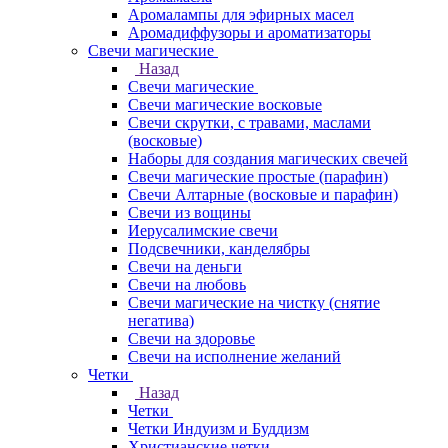
Аромалампы для эфирных масел
Аромадиффузоры и ароматизаторы
Свечи магические
Назад
Свечи магические
Свечи магические восковые
Свечи скрутки, с травами, маслами
(восковые)
Наборы для создания магических свечей
Свечи магические простые (парафин)
Свечи Алтарные (восковые и парафин)
Свечи из вощины
Иерусалимские свечи
Подсвечники, канделябры
Свечи на деньги
Свечи на любовь
Свечи магические на чистку (снятие
негатива)
Свечи на здоровье
Свечи на исполнение желаний
Четки
Назад
Четки
Четки Индуизм и Буддизм
Христианские четки