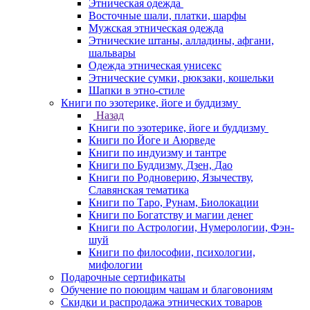
Этническая одежда
Восточные шали, платки, шарфы
Мужская этническая одежда
Этнические штаны, алладины, афгани,
шальвары
Одежда этническая унисекс
Этнические сумки, рюкзаки, кошельки
Шапки в этно-стиле
Книги по эзотерике, йоге и буддизму
Назад
Книги по эзотерике, йоге и буддизму
Книги по Йоге и Аюрведе
Книги по индуизму и тантре
Книги по Буддизму, Дзен, Дао
Книги по Родноверию, Язычеству,
Славянская тематика
Книги по Таро, Рунам, Биолокации
Книги по Богатству и магии денег
Книги по Астрологии, Нумерологии, Фэн-
шуй
Книги по философии, психологии,
мифологии
Подарочные сертификаты
Обучение по поющим чашам и благовониям
Скидки и распродажа этнических товаров