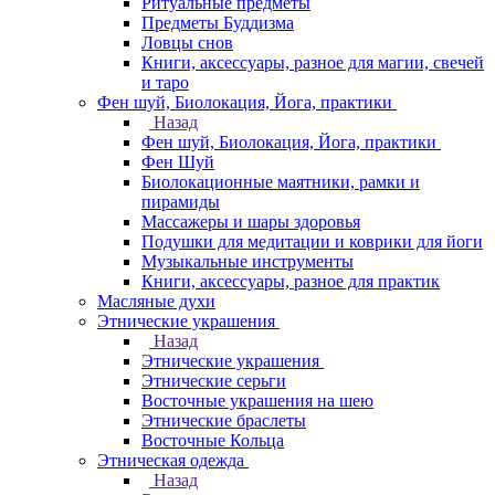
Ритуальные предметы
Предметы Буддизма
Ловцы снов
Книги, аксессуары, разное для магии, свечей
и таро
Фен шуй, Биолокация, Йога, практики
Назад
Фен шуй, Биолокация, Йога, практики
Фен Шуй
Биолокационные маятники, рамки и
пирамиды
Массажеры и шары здоровья
Подушки для медитации и коврики для йоги
Музыкальные инструменты
Книги, аксессуары, разное для практик
Масляные духи
Этнические украшения
Назад
Этнические украшения
Этнические серьги
Восточные украшения на шею
Этнические браслеты
Восточные Кольца
Этническая одежда
Назад