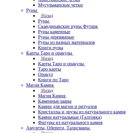
Мусульманские четки
Руны
Назад
Руны
Скандинавские руны Футарк
Руны каменные
Руны деревянные
Руны из разных материалов
Книги руны
Карты Таро и оракулы
Назад
Карты Таро и оракулы
Таро карты
Оракул
Книги по Таро
Магия Камня
Назад
Магия Камня
Каменные шары
Камни для магии и ритуалов
Кристаллы и друзы из натурального камня
Камни натуральные (Галтовка)
Фигуры из натурального камня
Амулеты, Обереги, Талисманы