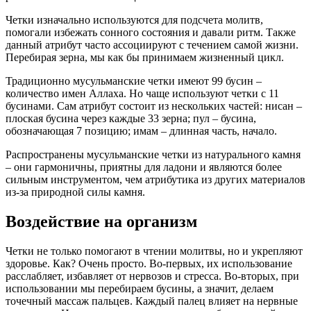
Четки изначально используются для подсчета молитв,
помогали избежать сонного состояния и давали ритм. Также
данный атрибут часто ассоциируют с течением самой жизни.
Перебирая зерна, мы как бы принимаем жизненный цикл.
Традиционно мусульманские четки имеют 99 бусин –
количество имен Аллаха. Но чаще используют четки с 11
бусинами. Сам атрибут состоит из нескольких частей: нисан –
плоская бусина через каждые 33 зерна; пул – бусина,
обозначающая 7 позицию; имам – длинная часть, начало.
Распространены мусульманские четки из натурального камня
– они гармоничны, приятны для ладони и являются более
сильным инструментом, чем атрибутика из других материалов
из-за природной силы камня.
Воздействие на организм
Четки не только помогают в чтении молитвы, но и укрепляют
здоровье. Как? Очень просто. Во-первых, их использование
расслабляет, избавляет от нервозов и стресса. Во-вторых, при
использовании мы перебираем бусины, а значит, делаем
точечный массаж пальцев. Каждый палец влияет на нервные