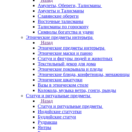
Назад
Амулеты, Обереги, Талисманы
Амулеты и Талисманы
Славянские обереги
Восточные талисманы
Талисманы по гороскопу
Символы богатства и удачи
Этнические предметы интерьера
Назад
Этнические предметы интерьера
Этнические маски и панно
Статуи и фигуры людей и животных
Текстильный декор для дома
Этнические покрывала и пледы
Этнические блюда, конфетницы, менажницы
Этнические шкатулки
Вазы в этническом стиле
Колокола, музыка ветра, гонги, рынды
Статуи и ритуальные предметы
Назад
Статуи и ритуальные предметы
Индийские статуэтки
Буддийские статуи
Рудракша
Янтры