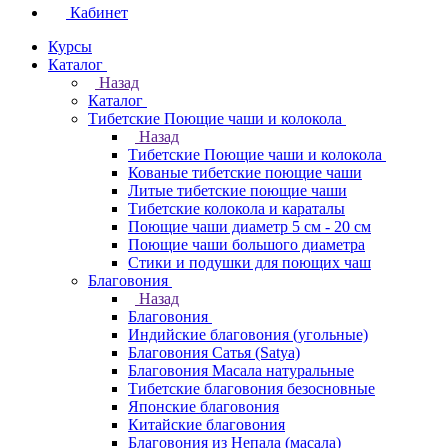
Кабинет
Курсы
Каталог
Назад
Каталог
Тибетские Поющие чаши и колокола
Назад
Тибетские Поющие чаши и колокола
Кованые тибетские поющие чаши
Литые тибетские поющие чаши
Тибетские колокола и караталы
Поющие чаши диаметр 5 см - 20 см
Поющие чаши большого диаметра
Стики и подушки для поющих чаш
Благовония
Назад
Благовония
Индийские благовония (угольные)
Благовония Сатья (Satya)
Благовония Масала натуральные
Тибетские благовония безосновные
Японские благовония
Китайские благовония
Благовония из Непала (масала)