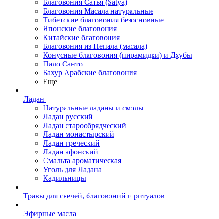
Благовония Сатья (Satya)
Благовония Масала натуральные
Тибетские благовония безосновные
Японские благовония
Китайские благовония
Благовония из Непала (масала)
Конусные благовония (пирамидки) и Дхубы
Пало Санто
Бахур Арабские благовония
Еще
Ладан
Натуральные ладаны и смолы
Ладан русский
Ладан старообрядческий
Ладан монастырский
Ладан греческий
Ладан афонский
Смальта ароматическая
Уголь для Ладана
Кадильницы
Травы для свечей, благовоний и ритуалов
Эфирные масла