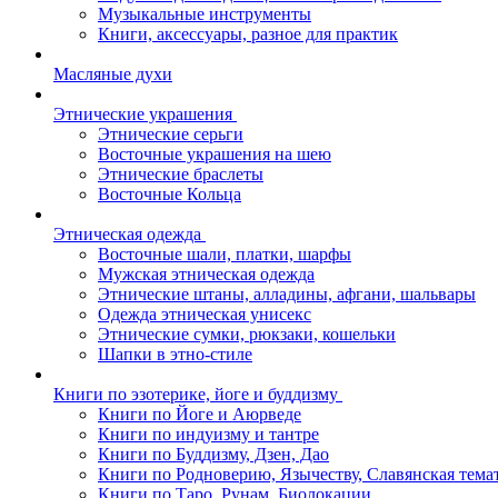
Музыкальные инструменты
Книги, аксессуары, разное для практик
Масляные духи
Этнические украшения
Этнические серьги
Восточные украшения на шею
Этнические браслеты
Восточные Кольца
Этническая одежда
Восточные шали, платки, шарфы
Мужская этническая одежда
Этнические штаны, алладины, афгани, шальвары
Одежда этническая унисекс
Этнические сумки, рюкзаки, кошельки
Шапки в этно-стиле
Книги по эзотерике, йоге и буддизму
Книги по Йоге и Аюрведе
Книги по индуизму и тантре
Книги по Буддизму, Дзен, Дао
Книги по Родноверию, Язычеству, Славянская тема
Книги по Таро, Рунам, Биолокации