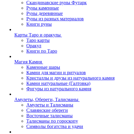
Скандинавские руны Футарк
Руны каменные
Руны деревянные
Руны из разных материалов
Книги руны
Карты Таро и оракулы
Таро карты
Оракул
Книги по Таро
Магия Камня
Каменные шары
Камни для магии и ритуалов
Кристаллы и друзы из натурального камня
Камни натуральные (Галтовка)
Фигуры из натурального камня
Амулеты, Обереги, Талисманы
Амулеты и Талисманы
Славянские обереги
Восточные талисманы
Талисманы по гороскопу
Символы богатства и удачи