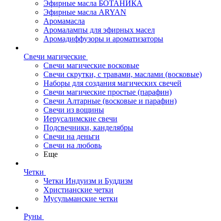
Эфирные масла БОТАНИКА
Эфирные масла ARYAN
Аромамасла
Аромалампы для эфирных масел
Аромадиффузоры и ароматизаторы
Свечи магические
Свечи магические восковые
Свечи скрутки, с травами, маслами (восковые)
Наборы для создания магических свечей
Свечи магические простые (парафин)
Свечи Алтарные (восковые и парафин)
Свечи из вощины
Иерусалимские свечи
Подсвечники, канделябры
Свечи на деньги
Свечи на любовь
Еще
Четки
Четки Индуизм и Буддизм
Христианские четки
Мусульманские четки
Руны