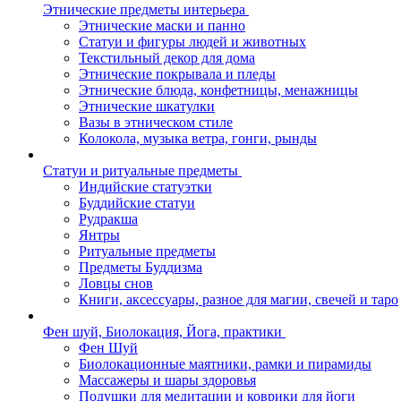
Этнические предметы интерьера
Этнические маски и панно
Статуи и фигуры людей и животных
Текстильный декор для дома
Этнические покрывала и пледы
Этнические блюда, конфетницы, менажницы
Этнические шкатулки
Вазы в этническом стиле
Колокола, музыка ветра, гонги, рынды
Статуи и ритуальные предметы
Индийские статуэтки
Буддийские статуи
Рудракша
Янтры
Ритуальные предметы
Предметы Буддизма
Ловцы снов
Книги, аксессуары, разное для магии, свечей и таро
Фен шуй, Биолокация, Йога, практики
Фен Шуй
Биолокационные маятники, рамки и пирамиды
Массажеры и шары здоровья
Подушки для медитации и коврики для йоги