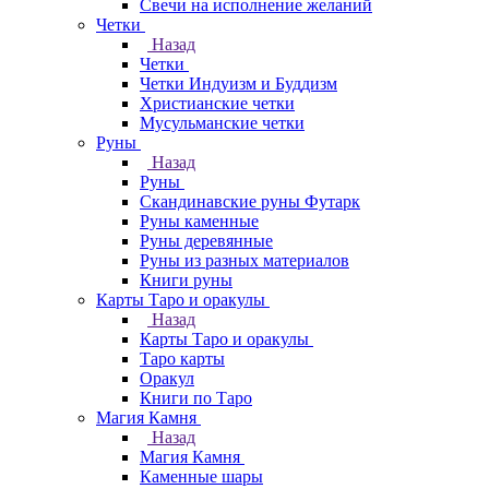
Свечи на исполнение желаний
Четки
Назад
Четки
Четки Индуизм и Буддизм
Христианские четки
Мусульманские четки
Руны
Назад
Руны
Скандинавские руны Футарк
Руны каменные
Руны деревянные
Руны из разных материалов
Книги руны
Карты Таро и оракулы
Назад
Карты Таро и оракулы
Таро карты
Оракул
Книги по Таро
Магия Камня
Назад
Магия Камня
Каменные шары