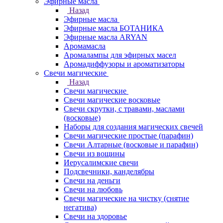
Эфирные масла
Назад
Эфирные масла
Эфирные масла БОТАНИКА
Эфирные масла ARYAN
Аромамасла
Аромалампы для эфирных масел
Аромадиффузоры и ароматизаторы
Свечи магические
Назад
Свечи магические
Свечи магические восковые
Свечи скрутки, с травами, маслами
(восковые)
Наборы для создания магических свечей
Свечи магические простые (парафин)
Свечи Алтарные (восковые и парафин)
Свечи из вощины
Иерусалимские свечи
Подсвечники, канделябры
Свечи на деньги
Свечи на любовь
Свечи магические на чистку (снятие
негатива)
Свечи на здоровье