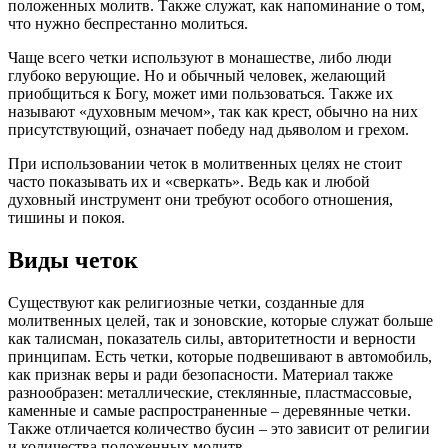
положенных молитв. Также служат, как напоминание о том,
что нужно беспрестанно молиться.
Чаще всего четки используют в монашестве, либо люди
глубоко верующие. Но и обычный человек, желающий
приобщиться к Богу, может ими пользоваться. Также их
называют «духовным мечом», так как крест, обычно на них
присутствующий, означает победу над дьяволом и грехом.
При использовании четок в молитвенных целях не стоит
часто показывать их и «сверкать». Ведь как и любой
духовный инструмент они требуют особого отношения,
тишины и покоя.
Виды четок
Существуют как религиозные четки, созданные для
молитвенных целей, так и зоновские, которые служат больше
как талисман, показатель силы, авторитетности и верности
принципам. Есть четки, которые подвешивают в автомобиль,
как признак веры и ради безопасности. Материал также
разнообразен: металлические, стеклянные, пластмассовые,
каменные и самые распространенные – деревянные четки.
Также отличается количество бусин – это зависит от религии
и количества положенных молитв.