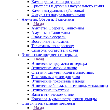
Камни для магии и ритуалов
Кристаллы и друзы из натурального камня
Камни натуральные (Галтовка)
Фигуры из натурального камня
Амулеты, Обереги, Талисманы
Назад
Амулеты, Обереги, Талисманы
Амулеты и Талисманы
Славянские обереги
Восточные талисманы
Талисманы по гороскопу
Символы богатства и удачи
Этнические предметы интерьера
Назад
Этнические предметы интерьера
Этнические маски и панно
Статуи и фигуры людей и животных
Текстильный декор для дома
Этнические покрывала и пледы
Этнические блюда, конфетницы, менажницы
Этнические шкатулки
Вазы в этническом стиле
Колокола, музыка ветра, гонги, рынды
Статуи и ритуальные предметы
Назад