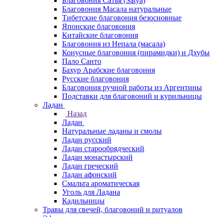
Благовония Сатья (Satya)
Благовония Масала натуральные
Тибетские благовония безосновные
Японские благовония
Китайские благовония
Благовония из Непала (масала)
Конусные благовония (пирамидки) и Дхубы
Пало Санто
Бахур Арабские благовония
Русские благовония
Благовония ручной работы из Аргентины
Подставки для благовоний и курильницы
Ладан
Назад
Ладан
Натуральные ладаны и смолы
Ладан русский
Ладан старообрядческий
Ладан монастырский
Ладан греческий
Ладан афонский
Смальта ароматическая
Уголь для Ладана
Кадильницы
Травы для свечей, благовоний и ритуалов