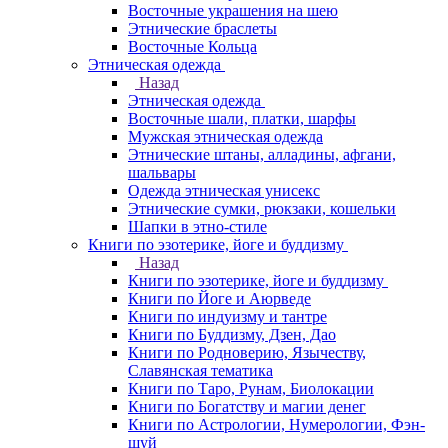
Восточные украшения на шею
Этнические браслеты
Восточные Кольца
Этническая одежда
Назад
Этническая одежда
Восточные шали, платки, шарфы
Мужская этническая одежда
Этнические штаны, алладины, афгани,
шальвары
Одежда этническая унисекс
Этнические сумки, рюкзаки, кошельки
Шапки в этно-стиле
Книги по эзотерике, йоге и буддизму
Назад
Книги по эзотерике, йоге и буддизму
Книги по Йоге и Аюрведе
Книги по индуизму и тантре
Книги по Буддизму, Дзен, Дао
Книги по Родноверию, Язычеству,
Славянская тематика
Книги по Таро, Рунам, Биолокации
Книги по Богатству и магии денег
Книги по Астрологии, Нумерологии, Фэн-
шуй