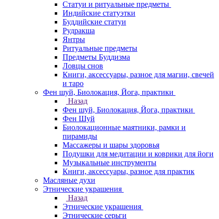
Статуи и ритуальные предметы
Индийские статуэтки
Буддийские статуи
Рудракша
Янтры
Ритуальные предметы
Предметы Буддизма
Ловцы снов
Книги, аксессуары, разное для магии, свечей
и таро
Фен шуй, Биолокация, Йога, практики
Назад
Фен шуй, Биолокация, Йога, практики
Фен Шуй
Биолокационные маятники, рамки и
пирамиды
Массажеры и шары здоровья
Подушки для медитации и коврики для йоги
Музыкальные инструменты
Книги, аксессуары, разное для практик
Масляные духи
Этнические украшения
Назад
Этнические украшения
Этнические серьги