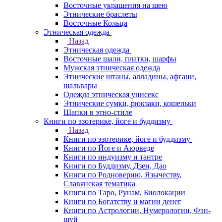
Восточные украшения на шею
Этнические браслеты
Восточные Кольца
Этническая одежда
Назад
Этническая одежда
Восточные шали, платки, шарфы
Мужская этническая одежда
Этнические штаны, алладины, афгани,
шальвары
Одежда этническая унисекс
Этнические сумки, рюкзаки, кошельки
Шапки в этно-стиле
Книги по эзотерике, йоге и буддизму
Назад
Книги по эзотерике, йоге и буддизму
Книги по Йоге и Аюрведе
Книги по индуизму и тантре
Книги по Буддизму, Дзен, Дао
Книги по Родноверию, Язычеству,
Славянская тематика
Книги по Таро, Рунам, Биолокации
Книги по Богатству и магии денег
Книги по Астрологии, Нумерологии, Фэн-
шуй