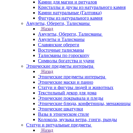
Камни для магии и ритуалов
Кристаллы и друзы из натурального камня
Камни натуральные (Галтовка)
Фигуры из натурального камня
Амулеты, Обереги, Талисманы
Назад
Амулеты, Обереги, Талисманы
Амулеты и Талисманы
Славянские обереги
Восточные талисманы
Талисманы по гороскопу
Символы богатства и удачи
Этнические предметы интерьера
Назад
Этнические предметы интерьера
Этнические маски и панно
Статуи и фигуры людей и животных
Текстильный декор для дома
Этнические покрывала и пледы
Этнические блюда, конфетницы, менажницы
Этнические шкатулки
Вазы в этническом стиле
Колокола, музыка ветра, гонги, рынды
Статуи и ритуальные предметы
Назад