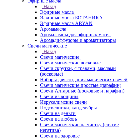
Эфирные масла
Назад
Эфирные масла
Эфирные масла БОТАНИКА
Эфирные масла ARYAN
Аромамасла
Аромалампы для эфирных масел
Аромадиффузоры и ароматизаторы
Свечи магические
Назад
Свечи магические
Свечи магические восковые
Свечи скрутки, с травами, маслами
(восковые)
Наборы для создания магических свечей
Свечи магические простые (парафин)
Свечи Алтарные (восковые и парафин)
Свечи из вощины
Иерусалимские свечи
Подсвечники, канделябры
Свечи на деньги
Свечи на любовь
Свечи магические на чистку (снятие
негатива)
Свечи на здоровье