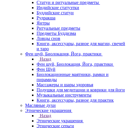
Статуи и ритуальные предметы
Индийские статуэтки
Буддийские статуи
Рудракша
Янтры
Ритуальные предметы
Предметы Буддизма
Ловцы снов
Книги, аксессуары, разное для магии, свечей
и таро
Фен шуй, Биолокация, Йога, практики
Назад
Фен шуй, Биолокация, Йога, практики
Фен Шуй
Биолокационные маятники, рамки и
пирамиды
Массажеры и шары здоровья
Подушки для медитации и коврики для йоги
Музыкальные инструменты
Книги, аксессуары, разное для практик
Масляные духи
Этнические украшения
Назад
Этнические украшения
Этнические серьги