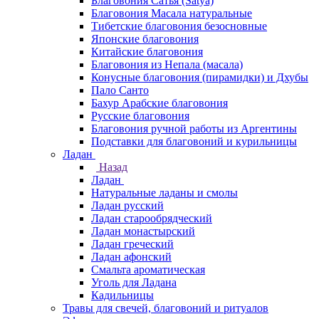
Благовония Сатья (Satya)
Благовония Масала натуральные
Тибетские благовония безосновные
Японские благовония
Китайские благовония
Благовония из Непала (масала)
Конусные благовония (пирамидки) и Дхубы
Пало Санто
Бахур Арабские благовония
Русские благовония
Благовония ручной работы из Аргентины
Подставки для благовоний и курильницы
Ладан
Назад
Ладан
Натуральные ладаны и смолы
Ладан русский
Ладан старообрядческий
Ладан монастырский
Ладан греческий
Ладан афонский
Смальта ароматическая
Уголь для Ладана
Кадильницы
Травы для свечей, благовоний и ритуалов