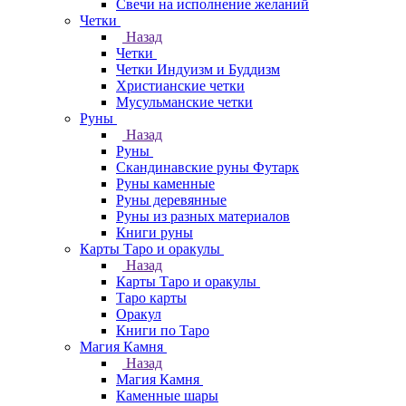
Свечи на исполнение желаний
Четки
Назад
Четки
Четки Индуизм и Буддизм
Христианские четки
Мусульманские четки
Руны
Назад
Руны
Скандинавские руны Футарк
Руны каменные
Руны деревянные
Руны из разных материалов
Книги руны
Карты Таро и оракулы
Назад
Карты Таро и оракулы
Таро карты
Оракул
Книги по Таро
Магия Камня
Назад
Магия Камня
Каменные шары