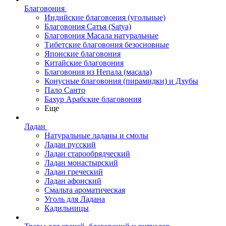
Благовония
Индийские благовония (угольные)
Благовония Сатья (Satya)
Благовония Масала натуральные
Тибетские благовония безосновные
Японские благовония
Китайские благовония
Благовония из Непала (масала)
Конусные благовония (пирамидки) и Дхубы
Пало Санто
Бахур Арабские благовония
Еще
Ладан
Натуральные ладаны и смолы
Ладан русский
Ладан старообрядческий
Ладан монастырский
Ладан греческий
Ладан афонский
Смальта ароматическая
Уголь для Ладана
Кадильницы