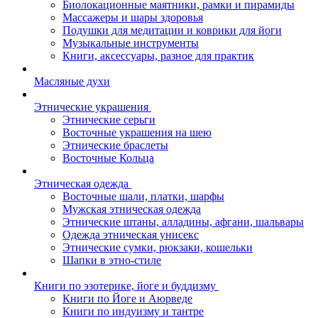
Биолокационные маятники, рамки и пирамиды
Массажеры и шары здоровья
Подушки для медитации и коврики для йоги
Музыкальные инструменты
Книги, аксессуары, разное для практик
Масляные духи
Этнические украшения
Этнические серьги
Восточные украшения на шею
Этнические браслеты
Восточные Кольца
Этническая одежда
Восточные шали, платки, шарфы
Мужская этническая одежда
Этнические штаны, алладины, афгани, шальвары
Одежда этническая унисекс
Этнические сумки, рюкзаки, кошельки
Шапки в этно-стиле
Книги по эзотерике, йоге и буддизму
Книги по Йоге и Аюрведе
Книги по индуизму и тантре