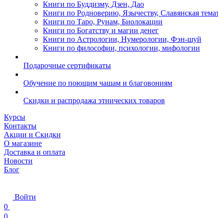
Книги по Буддизму, Дзен, Дао
Книги по Родноверию, Язычеству, Славянская тема
Книги по Таро, Рунам, Биолокации
Книги по Богатству и магии денег
Книги по Астрологии, Нумерологии, Фэн-шуй
Книги по философии, психологии, мифологии
Подарочные сертификаты
Обучение по поющим чашам и благовониям
Скидки и распродажа этнических товаров
Курсы
Контакты
Акции и Скидки
О магазине
Доставка и оплата
Новости
Блог
Войти
0
0