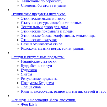
Талисманы по гороскопу
Символы богатства и удачи
Этнические предметы интерьера
Этнические маски и панно
Статуи и фигуры людей и животных
Текстильный декор для дома
Этнические покрывала и пледы
Этнические блюда, конфетницы, менажницы
Этнические шкатулки
Вазы в этническом стиле
Колокола, музыка ветра, гонги, рынды
Статуи и ритуальные предметы
Индийские статуэтки
Буддийские статуи
Рудракша
Янтры
Ритуальные предметы
Предметы Буддизма
Ловцы снов
Книги, аксессуары, разное для магии, свечей и таро
Фен шуй, Биолокация, Йога, практики
Фен Шуй