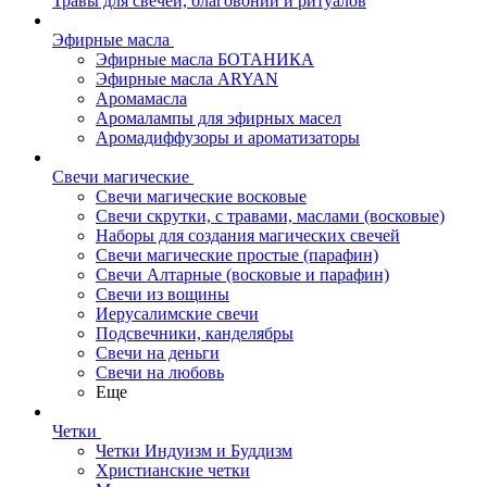
Травы для свечей, благовоний и ритуалов
Эфирные масла
Эфирные масла БОТАНИКА
Эфирные масла ARYAN
Аромамасла
Аромалампы для эфирных масел
Аромадиффузоры и ароматизаторы
Свечи магические
Свечи магические восковые
Свечи скрутки, с травами, маслами (восковые)
Наборы для создания магических свечей
Свечи магические простые (парафин)
Свечи Алтарные (восковые и парафин)
Свечи из вощины
Иерусалимские свечи
Подсвечники, канделябры
Свечи на деньги
Свечи на любовь
Еще
Четки
Четки Индуизм и Буддизм
Христианские четки