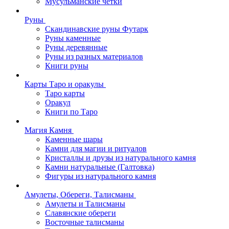
Мусульманские четки
Руны
Скандинавские руны Футарк
Руны каменные
Руны деревянные
Руны из разных материалов
Книги руны
Карты Таро и оракулы
Таро карты
Оракул
Книги по Таро
Магия Камня
Каменные шары
Камни для магии и ритуалов
Кристаллы и друзы из натурального камня
Камни натуральные (Галтовка)
Фигуры из натурального камня
Амулеты, Обереги, Талисманы
Амулеты и Талисманы
Славянские обереги
Восточные талисманы