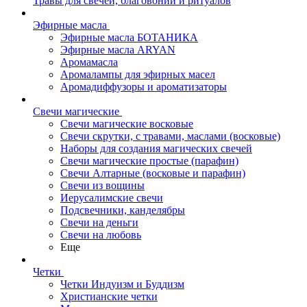
Травы для свечей, благовоний и ритуалов
Эфирные масла
Эфирные масла БОТАНИКА
Эфирные масла ARYAN
Аромамасла
Аромалампы для эфирных масел
Аромадиффузоры и ароматизаторы
Свечи магические
Свечи магические восковые
Свечи скрутки, с травами, маслами (восковые)
Наборы для создания магических свечей
Свечи магические простые (парафин)
Свечи Алтарные (восковые и парафин)
Свечи из вощины
Иерусалимские свечи
Подсвечники, канделябры
Свечи на деньги
Свечи на любовь
Еще
Четки
Четки Индуизм и Буддизм
Христианские четки