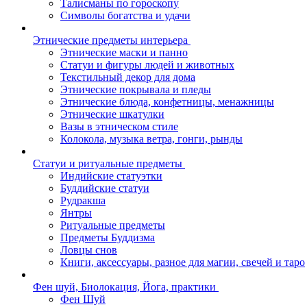
Талисманы по гороскопу
Символы богатства и удачи
Этнические предметы интерьера
Этнические маски и панно
Статуи и фигуры людей и животных
Текстильный декор для дома
Этнические покрывала и пледы
Этнические блюда, конфетницы, менажницы
Этнические шкатулки
Вазы в этническом стиле
Колокола, музыка ветра, гонги, рынды
Статуи и ритуальные предметы
Индийские статуэтки
Буддийские статуи
Рудракша
Янтры
Ритуальные предметы
Предметы Буддизма
Ловцы снов
Книги, аксессуары, разное для магии, свечей и таро
Фен шуй, Биолокация, Йога, практики
Фен Шуй