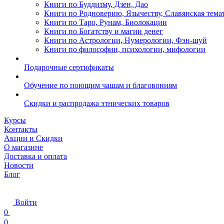
Книги по Буддизму, Дзен, Дао
Книги по Родноверию, Язычеству, Славянская тема
Книги по Таро, Рунам, Биолокации
Книги по Богатству и магии денег
Книги по Астрологии, Нумерологии, Фэн-шуй
Книги по философии, психологии, мифологии
Подарочные сертификаты
Обучение по поющим чашам и благовониям
Скидки и распродажа этнических товаров
Курсы
Контакты
Акции и Скидки
О магазине
Доставка и оплата
Новости
Блог
Войти
0
0