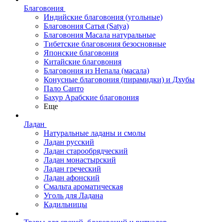
Благовония
Индийские благовония (угольные)
Благовония Сатья (Satya)
Благовония Масала натуральные
Тибетские благовония безосновные
Японские благовония
Китайские благовония
Благовония из Непала (масала)
Конусные благовония (пирамидки) и Дхубы
Пало Санто
Бахур Арабские благовония
Еще
Ладан
Натуральные ладаны и смолы
Ладан русский
Ладан старообрядческий
Ладан монастырский
Ладан греческий
Ладан афонский
Смальта ароматическая
Уголь для Ладана
Кадильницы