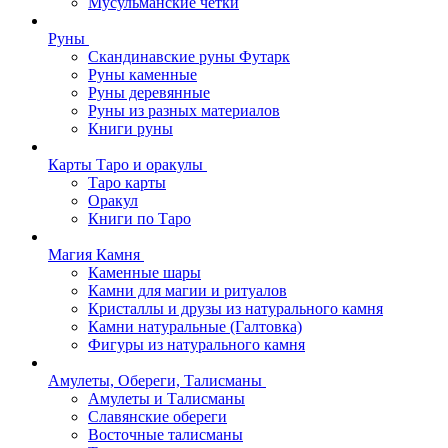
Мусульманские четки
Руны
Скандинавские руны Футарк
Руны каменные
Руны деревянные
Руны из разных материалов
Книги руны
Карты Таро и оракулы
Таро карты
Оракул
Книги по Таро
Магия Камня
Каменные шары
Камни для магии и ритуалов
Кристаллы и друзы из натурального камня
Камни натуральные (Галтовка)
Фигуры из натурального камня
Амулеты, Обереги, Талисманы
Амулеты и Талисманы
Славянские обереги
Восточные талисманы