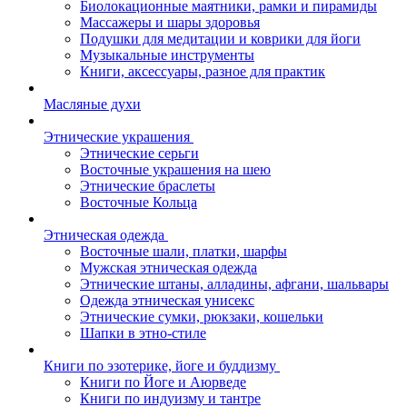
Биолокационные маятники, рамки и пирамиды
Массажеры и шары здоровья
Подушки для медитации и коврики для йоги
Музыкальные инструменты
Книги, аксессуары, разное для практик
Масляные духи
Этнические украшения
Этнические серьги
Восточные украшения на шею
Этнические браслеты
Восточные Кольца
Этническая одежда
Восточные шали, платки, шарфы
Мужская этническая одежда
Этнические штаны, алладины, афгани, шальвары
Одежда этническая унисекс
Этнические сумки, рюкзаки, кошельки
Шапки в этно-стиле
Книги по эзотерике, йоге и буддизму
Книги по Йоге и Аюрведе
Книги по индуизму и тантре