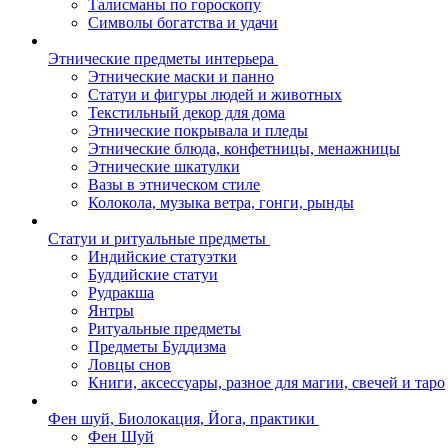
Талисманы по гороскопу
Символы богатства и удачи
Этнические предметы интерьера
Этнические маски и панно
Статуи и фигуры людей и животных
Текстильный декор для дома
Этнические покрывала и пледы
Этнические блюда, конфетницы, менажницы
Этнические шкатулки
Вазы в этническом стиле
Колокола, музыка ветра, гонги, рынды
Статуи и ритуальные предметы
Индийские статуэтки
Буддийские статуи
Рудракша
Янтры
Ритуальные предметы
Предметы Буддизма
Ловцы снов
Книги, аксессуары, разное для магии, свечей и таро
Фен шуй, Биолокация, Йога, практики
Фен Шуй