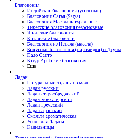
Благовония
Индийские благовония (угольные)
Благовония Сатья (Satya)
Благовония Масала натуральные
Тибетские благовония безосновные
Японские благовония
Китайские благовония
Благовония из Непала (масала)
Конусные благовония (пирамидки) и Дхубы
Пало Санто
Бахур Арабские благовония
Еще
Ладан
Натуральные ладаны и смолы
Ладан русский
Ладан старообрядческий
Ладан монастырский
Ладан греческий
Ладан афонский
Смальта ароматическая
Уголь для Ладана
Кадильницы