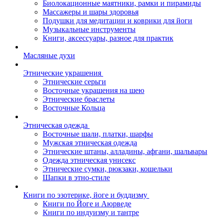
Биолокационные маятники, рамки и пирамиды
Массажеры и шары здоровья
Подушки для медитации и коврики для йоги
Музыкальные инструменты
Книги, аксессуары, разное для практик
Масляные духи
Этнические украшения
Этнические серьги
Восточные украшения на шею
Этнические браслеты
Восточные Кольца
Этническая одежда
Восточные шали, платки, шарфы
Мужская этническая одежда
Этнические штаны, алладины, афгани, шальвары
Одежда этническая унисекс
Этнические сумки, рюкзаки, кошельки
Шапки в этно-стиле
Книги по эзотерике, йоге и буддизму
Книги по Йоге и Аюрведе
Книги по индуизму и тантре