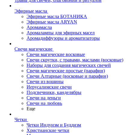
Травы для свечей, благовоний и ритуалов
Эфирные масла
Эфирные масла БОТАНИКА
Эфирные масла ARYAN
Аромамасла
Аромалампы для эфирных масел
Аромадиффузоры и ароматизаторы
Свечи магические
Свечи магические восковые
Свечи скрутки, с травами, маслами (восковые)
Наборы для создания магических свечей
Свечи магические простые (парафин)
Свечи Алтарные (восковые и парафин)
Свечи из вощины
Иерусалимские свечи
Подсвечники, канделябры
Свечи на деньги
Свечи на любовь
Еще
Четки
Четки Индуизм и Буддизм
Христианские четки