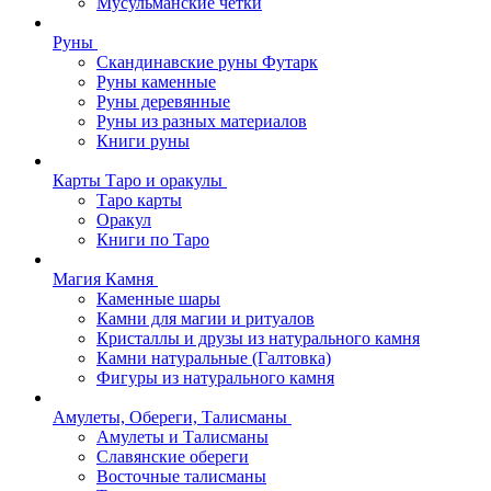
Мусульманские четки
Руны
Скандинавские руны Футарк
Руны каменные
Руны деревянные
Руны из разных материалов
Книги руны
Карты Таро и оракулы
Таро карты
Оракул
Книги по Таро
Магия Камня
Каменные шары
Камни для магии и ритуалов
Кристаллы и друзы из натурального камня
Камни натуральные (Галтовка)
Фигуры из натурального камня
Амулеты, Обереги, Талисманы
Амулеты и Талисманы
Славянские обереги
Восточные талисманы