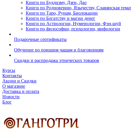
Книги по Буддизму, Дзен, Дао
Книги по Родноверию, Язычеству, Славянская тема
Книги по Таро, Рунам, Биолокации
Книги по Богатству и магии денег
Книги по Астрологии, Нумерологии, Фэн-шуй
Книги по философии, психологии, мифологии
Подарочные сертификаты
Обучение по поющим чашам и благовониям
Скидки и распродажа этнических товаров
Курсы
Контакты
Акции и Скидки
О магазине
Доставка и оплата
Новости
Блог