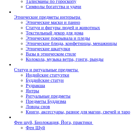
Талисманы по гороскопу
Символы богатства и удачи
Этнические предметы интерьера
Этнические маски и панно
Статуи и фигуры людей и животных
Текстильный декор для дома
Этнические покрывала и пледы
Этнические блюда, конфетницы, менажницы
Этнические шкатулки
Вазы в этническом стиле
Колокола, музыка ветра, гонги, рынды
Статуи и ритуальные предметы
Индийские статуэтки
Буддийские статуи
Рудракша
Янтры
Ритуальные предметы
Предметы Буддизма
Ловцы снов
Книги, аксессуары, разное для магии, свечей и таро
Фен шуй, Биолокация, Йога, практики
Фен Шуй