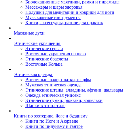
Биолокационные маятники, рамки и пирамиды
Массажеры и шары здоровья
Подушки для медитации и коврики для йоги
Музыкальные инструменты
Книги, аксессуары, разное для практик
Масляные духи
Этнические украшения
Этнические серьги
Восточные украшения на шею
Этнические браслеты
Восточные Кольца
Этническая одежда
Восточные шали, платки, шарфы
Мужская этническая одежда
Этнические штаны, алладины, афгани, шальвары
Одежда этническая унисекс
Этнические сумки, рюкзаки, кошельки
Шапки в этно-стиле
Книги по эзотерике, йоге и буддизму
Книги по Йоге и Аюрведе
Книги по индуизму и тантре