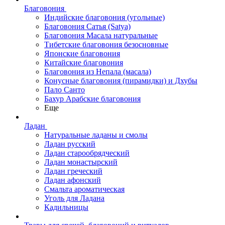
Благовония
Индийские благовония (угольные)
Благовония Сатья (Satya)
Благовония Масала натуральные
Тибетские благовония безосновные
Японские благовония
Китайские благовония
Благовония из Непала (масала)
Конусные благовония (пирамидки) и Дхубы
Пало Санто
Бахур Арабские благовония
Еще
Ладан
Натуральные ладаны и смолы
Ладан русский
Ладан старообрядческий
Ладан монастырский
Ладан греческий
Ладан афонский
Смальта ароматическая
Уголь для Ладана
Кадильницы