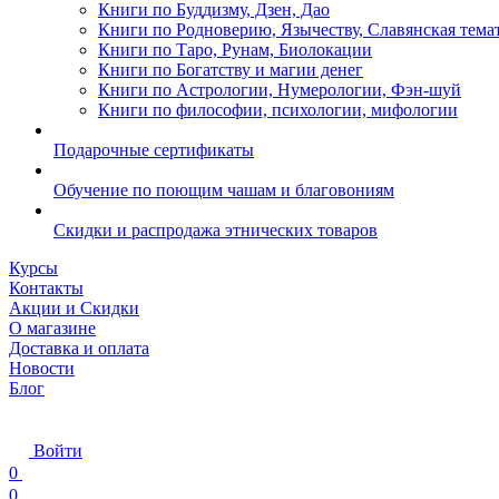
Книги по Буддизму, Дзен, Дао
Книги по Родноверию, Язычеству, Славянская тема
Книги по Таро, Рунам, Биолокации
Книги по Богатству и магии денег
Книги по Астрологии, Нумерологии, Фэн-шуй
Книги по философии, психологии, мифологии
Подарочные сертификаты
Обучение по поющим чашам и благовониям
Скидки и распродажа этнических товаров
Курсы
Контакты
Акции и Скидки
О магазине
Доставка и оплата
Новости
Блог
Войти
0
0