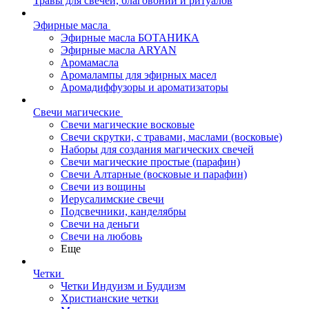
Травы для свечей, благовоний и ритуалов
Эфирные масла
Эфирные масла БОТАНИКА
Эфирные масла ARYAN
Аромамасла
Аромалампы для эфирных масел
Аромадиффузоры и ароматизаторы
Свечи магические
Свечи магические восковые
Свечи скрутки, с травами, маслами (восковые)
Наборы для создания магических свечей
Свечи магические простые (парафин)
Свечи Алтарные (восковые и парафин)
Свечи из вощины
Иерусалимские свечи
Подсвечники, канделябры
Свечи на деньги
Свечи на любовь
Еще
Четки
Четки Индуизм и Буддизм
Христианские четки