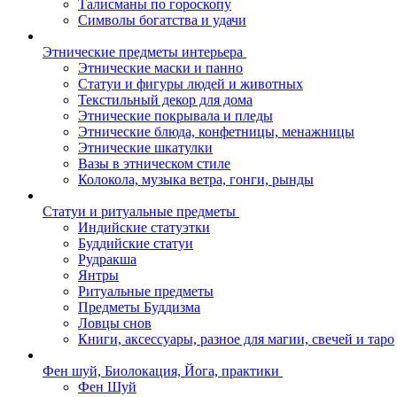
Талисманы по гороскопу
Символы богатства и удачи
Этнические предметы интерьера
Этнические маски и панно
Статуи и фигуры людей и животных
Текстильный декор для дома
Этнические покрывала и пледы
Этнические блюда, конфетницы, менажницы
Этнические шкатулки
Вазы в этническом стиле
Колокола, музыка ветра, гонги, рынды
Статуи и ритуальные предметы
Индийские статуэтки
Буддийские статуи
Рудракша
Янтры
Ритуальные предметы
Предметы Буддизма
Ловцы снов
Книги, аксессуары, разное для магии, свечей и таро
Фен шуй, Биолокация, Йога, практики
Фен Шуй