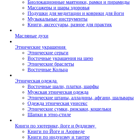
Биолокационные маятники, рамки и пирамиды
Массажеры и шары здоровья
Подушки для медитации и коврики для йоги
Музыкальные инструменты
Книги, аксессуары, разное для практик
Масляные духи
Этнические украшения
Этнические серьги
Восточные украшения на шею
Этнические браслеты
Восточные Кольца
Этническая одежда
Восточные шали, платки, шарфы
Мужская этническая одежда
Этнические штаны, алладины, афгани, шальвары
Одежда этническая унисекс
Этнические сумки, рюкзаки, кошельки
Шапки в этно-стиле
Книги по эзотерике, йоге и буддизму
Книги по Йоге и Аюрведе
Книги по индуизму и тантре