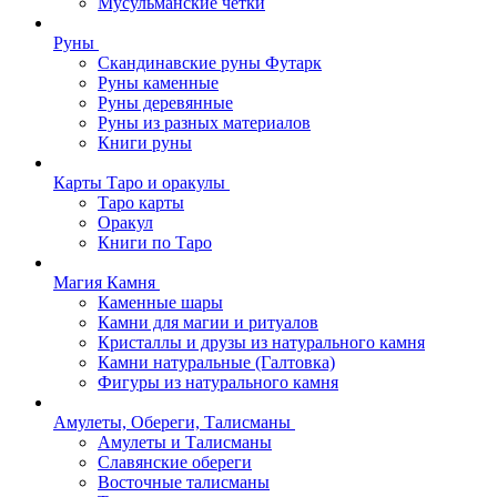
Мусульманские четки
Руны
Скандинавские руны Футарк
Руны каменные
Руны деревянные
Руны из разных материалов
Книги руны
Карты Таро и оракулы
Таро карты
Оракул
Книги по Таро
Магия Камня
Каменные шары
Камни для магии и ритуалов
Кристаллы и друзы из натурального камня
Камни натуральные (Галтовка)
Фигуры из натурального камня
Амулеты, Обереги, Талисманы
Амулеты и Талисманы
Славянские обереги
Восточные талисманы