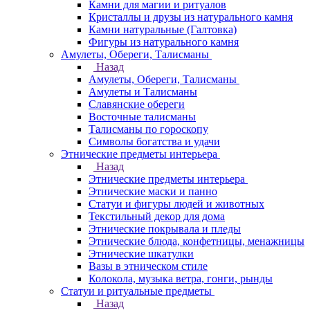
Камни для магии и ритуалов
Кристаллы и друзы из натурального камня
Камни натуральные (Галтовка)
Фигуры из натурального камня
Амулеты, Обереги, Талисманы
Назад
Амулеты, Обереги, Талисманы
Амулеты и Талисманы
Славянские обереги
Восточные талисманы
Талисманы по гороскопу
Символы богатства и удачи
Этнические предметы интерьера
Назад
Этнические предметы интерьера
Этнические маски и панно
Статуи и фигуры людей и животных
Текстильный декор для дома
Этнические покрывала и пледы
Этнические блюда, конфетницы, менажницы
Этнические шкатулки
Вазы в этническом стиле
Колокола, музыка ветра, гонги, рынды
Статуи и ритуальные предметы
Назад