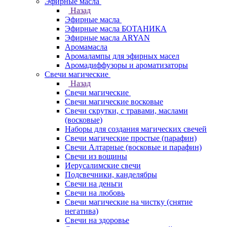
Эфирные масла
Назад
Эфирные масла
Эфирные масла БОТАНИКА
Эфирные масла ARYAN
Аромамасла
Аромалампы для эфирных масел
Аромадиффузоры и ароматизаторы
Свечи магические
Назад
Свечи магические
Свечи магические восковые
Свечи скрутки, с травами, маслами
(восковые)
Наборы для создания магических свечей
Свечи магические простые (парафин)
Свечи Алтарные (восковые и парафин)
Свечи из вощины
Иерусалимские свечи
Подсвечники, канделябры
Свечи на деньги
Свечи на любовь
Свечи магические на чистку (снятие
негатива)
Свечи на здоровье