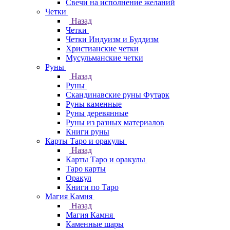
Свечи на исполнение желаний
Четки
Назад
Четки
Четки Индуизм и Буддизм
Христианские четки
Мусульманские четки
Руны
Назад
Руны
Скандинавские руны Футарк
Руны каменные
Руны деревянные
Руны из разных материалов
Книги руны
Карты Таро и оракулы
Назад
Карты Таро и оракулы
Таро карты
Оракул
Книги по Таро
Магия Камня
Назад
Магия Камня
Каменные шары