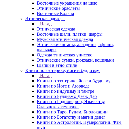
Восточные украшения на шею
Этнические браслеты
Восточные Кольца
Этническая одежда
Назад
Этническая одежда
Восточные шали, платки, шарфы
Мужская этническая одежда
Этнические штаны, алладины, афгани,
шальвары
Одежда этническая унисекс
Этнические сумки, рюкзаки, кошельки
Шапки в этно-стиле
Книги по эзотерике, йоге и буддизму
Назад
Книги по эзотерике, йоге и буддизму
Книги по Йоге и Аюрведе
Книги по индуизму и тантре
Книги по Буддизму, Дзен, Дао
Книги по Родноверию, Язычеству,
Славянская тематика
Книги по Таро, Рунам, Биолокации
Книги по Богатству и магии денег
Книги по Астрологии, Нумерологии, Фэн-
шуй