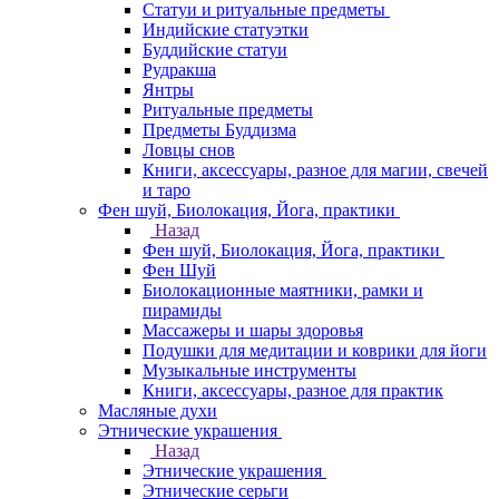
Статуи и ритуальные предметы
Индийские статуэтки
Буддийские статуи
Рудракша
Янтры
Ритуальные предметы
Предметы Буддизма
Ловцы снов
Книги, аксессуары, разное для магии, свечей
и таро
Фен шуй, Биолокация, Йога, практики
Назад
Фен шуй, Биолокация, Йога, практики
Фен Шуй
Биолокационные маятники, рамки и
пирамиды
Массажеры и шары здоровья
Подушки для медитации и коврики для йоги
Музыкальные инструменты
Книги, аксессуары, разное для практик
Масляные духи
Этнические украшения
Назад
Этнические украшения
Этнические серьги