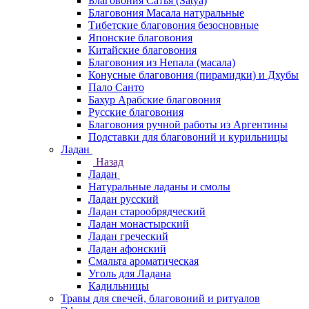
Благовония Сатья (Satya)
Благовония Масала натуральные
Тибетские благовония безосновные
Японские благовония
Китайские благовония
Благовония из Непала (масала)
Конусные благовония (пирамидки) и Дхубы
Пало Санто
Бахур Арабские благовония
Русские благовония
Благовония ручной работы из Аргентины
Подставки для благовоний и курильницы
Ладан
Назад
Ладан
Натуральные ладаны и смолы
Ладан русский
Ладан старообрядческий
Ладан монастырский
Ладан греческий
Ладан афонский
Смальта ароматическая
Уголь для Ладана
Кадильницы
Травы для свечей, благовоний и ритуалов