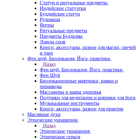
Статуи и ритуальные предметы
Индийские статуэтки
Буддийские статуи
Рудракша
Янтры
Ритуальные предметы
Предметы Буддизма
Ловцы снов
Книги, аксессуары, разное для магии, свечей
и таро
Фен шуй, Биолокация, Йога, практики
Назад
Фен шуй, Биолокация, Йога, практики
Фен Шуй
Биолокационные маятники, рамки и
пирамиды
Массажеры и шары здоровья
Подушки для медитации и коврики для йоги
Музыкальные инструменты
Книги, аксессуары, разное для практик
Масляные духи
Этнические украшения
Назад
Этнические украшения
Этнические серьги