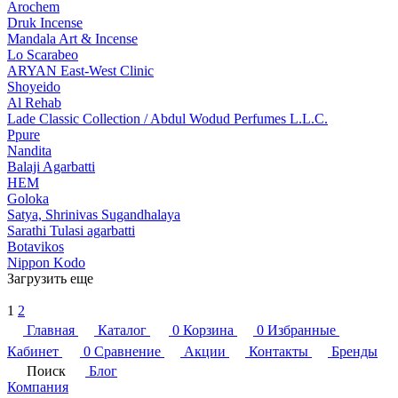
Arochem
Druk Incense
Mandala Art & Incense
Lo Scarabeo
ARYAN East-West Clinic
Shoyeido
Al Rehab
Lade Classic Collection / Abdul Wodud Perfumes L.L.C.
Ppure
Nandita
Balaji Agarbatti
HEM
Goloka
Satya, Shrinivas Sugandhalaya
Sarathi Tulasi agarbatti
Botavikos
Nippon Kodo
Загрузить еще
1
2
Главная
Каталог
0
Корзина
0
Избранные
Кабинет
0
Сравнение
Акции
Контакты
Бренды
Поиск
Блог
Компания