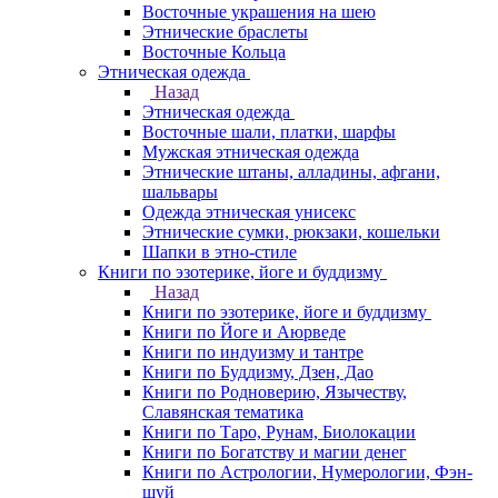
Восточные украшения на шею
Этнические браслеты
Восточные Кольца
Этническая одежда
Назад
Этническая одежда
Восточные шали, платки, шарфы
Мужская этническая одежда
Этнические штаны, алладины, афгани,
шальвары
Одежда этническая унисекс
Этнические сумки, рюкзаки, кошельки
Шапки в этно-стиле
Книги по эзотерике, йоге и буддизму
Назад
Книги по эзотерике, йоге и буддизму
Книги по Йоге и Аюрведе
Книги по индуизму и тантре
Книги по Буддизму, Дзен, Дао
Книги по Родноверию, Язычеству,
Славянская тематика
Книги по Таро, Рунам, Биолокации
Книги по Богатству и магии денег
Книги по Астрологии, Нумерологии, Фэн-
шуй