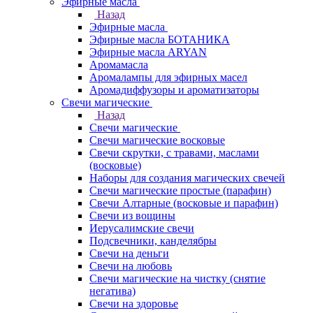
Эфирные масла
Назад
Эфирные масла
Эфирные масла БОТАНИКА
Эфирные масла ARYAN
Аромамасла
Аромалампы для эфирных масел
Аромадиффузоры и ароматизаторы
Свечи магические
Назад
Свечи магические
Свечи магические восковые
Свечи скрутки, с травами, маслами
(восковые)
Наборы для создания магических свечей
Свечи магические простые (парафин)
Свечи Алтарные (восковые и парафин)
Свечи из вощины
Иерусалимские свечи
Подсвечники, канделябры
Свечи на деньги
Свечи на любовь
Свечи магические на чистку (снятие
негатива)
Свечи на здоровье