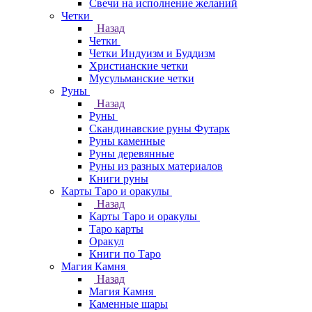
Свечи на исполнение желаний
Четки
Назад
Четки
Четки Индуизм и Буддизм
Христианские четки
Мусульманские четки
Руны
Назад
Руны
Скандинавские руны Футарк
Руны каменные
Руны деревянные
Руны из разных материалов
Книги руны
Карты Таро и оракулы
Назад
Карты Таро и оракулы
Таро карты
Оракул
Книги по Таро
Магия Камня
Назад
Магия Камня
Каменные шары