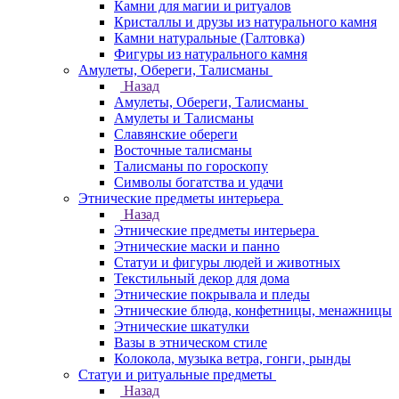
Камни для магии и ритуалов
Кристаллы и друзы из натурального камня
Камни натуральные (Галтовка)
Фигуры из натурального камня
Амулеты, Обереги, Талисманы
Назад
Амулеты, Обереги, Талисманы
Амулеты и Талисманы
Славянские обереги
Восточные талисманы
Талисманы по гороскопу
Символы богатства и удачи
Этнические предметы интерьера
Назад
Этнические предметы интерьера
Этнические маски и панно
Статуи и фигуры людей и животных
Текстильный декор для дома
Этнические покрывала и пледы
Этнические блюда, конфетницы, менажницы
Этнические шкатулки
Вазы в этническом стиле
Колокола, музыка ветра, гонги, рынды
Статуи и ритуальные предметы
Назад