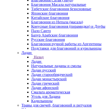
Благовония Сатья (Satya)
Благовония Масала натуральные
Тибетские благовония безосновные
Японские благовония
Китайские благовония
Благовония из Непала (масала)
Конусные благовония (пирамидки) и Дхубы
Пало Санто
Бахур Арабские благовония
Русские благовония
Благовония ручной работы из Аргентины
Подставки для благовоний и курильницы
Ладан
Назад
Ладан
Натуральные ладаны и смолы
Ладан русский
Ладан старообрядческий
Ладан монастырский
Ладан греческий
Ладан афонский
Смальта ароматическая
Уголь для Ладана
Кадильницы
Травы для свечей, благовоний и ритуалов