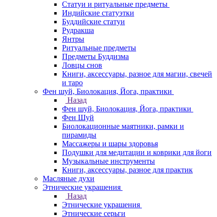
Статуи и ритуальные предметы
Индийские статуэтки
Буддийские статуи
Рудракша
Янтры
Ритуальные предметы
Предметы Буддизма
Ловцы снов
Книги, аксессуары, разное для магии, свечей
и таро
Фен шуй, Биолокация, Йога, практики
Назад
Фен шуй, Биолокация, Йога, практики
Фен Шуй
Биолокационные маятники, рамки и
пирамиды
Массажеры и шары здоровья
Подушки для медитации и коврики для йоги
Музыкальные инструменты
Книги, аксессуары, разное для практик
Масляные духи
Этнические украшения
Назад
Этнические украшения
Этнические серьги