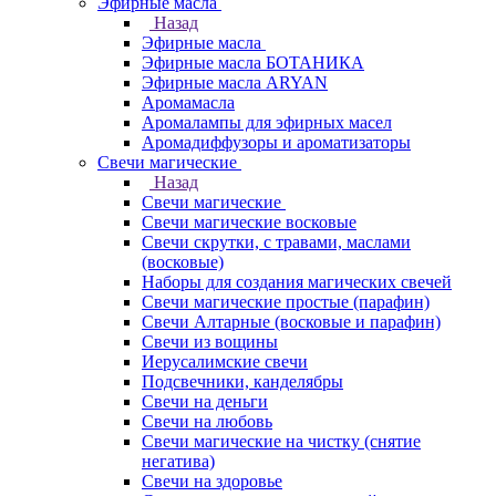
Эфирные масла
Назад
Эфирные масла
Эфирные масла БОТАНИКА
Эфирные масла ARYAN
Аромамасла
Аромалампы для эфирных масел
Аромадиффузоры и ароматизаторы
Свечи магические
Назад
Свечи магические
Свечи магические восковые
Свечи скрутки, с травами, маслами
(восковые)
Наборы для создания магических свечей
Свечи магические простые (парафин)
Свечи Алтарные (восковые и парафин)
Свечи из вощины
Иерусалимские свечи
Подсвечники, канделябры
Свечи на деньги
Свечи на любовь
Свечи магические на чистку (снятие
негатива)
Свечи на здоровье