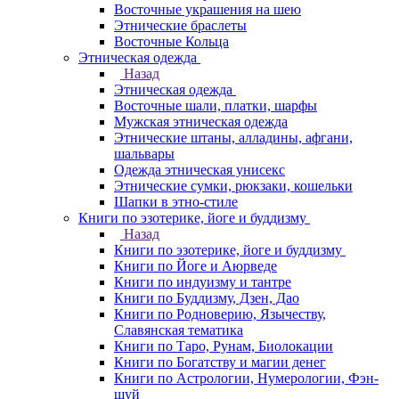
Восточные украшения на шею
Этнические браслеты
Восточные Кольца
Этническая одежда
Назад
Этническая одежда
Восточные шали, платки, шарфы
Мужская этническая одежда
Этнические штаны, алладины, афгани,
шальвары
Одежда этническая унисекс
Этнические сумки, рюкзаки, кошельки
Шапки в этно-стиле
Книги по эзотерике, йоге и буддизму
Назад
Книги по эзотерике, йоге и буддизму
Книги по Йоге и Аюрведе
Книги по индуизму и тантре
Книги по Буддизму, Дзен, Дао
Книги по Родноверию, Язычеству,
Славянская тематика
Книги по Таро, Рунам, Биолокации
Книги по Богатству и магии денег
Книги по Астрологии, Нумерологии, Фэн-
шуй