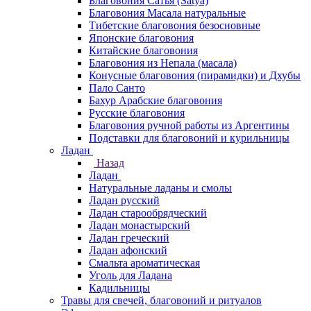
Благовония Сатья (Satya)
Благовония Масала натуральные
Тибетские благовония безосновные
Японские благовония
Китайские благовония
Благовония из Непала (масала)
Конусные благовония (пирамидки) и Дхубы
Пало Санто
Бахур Арабские благовония
Русские благовония
Благовония ручной работы из Аргентины
Подставки для благовоний и курильницы
Ладан
Назад
Ладан
Натуральные ладаны и смолы
Ладан русский
Ладан старообрядческий
Ладан монастырский
Ладан греческий
Ладан афонский
Смальта ароматическая
Уголь для Ладана
Кадильницы
Травы для свечей, благовоний и ритуалов