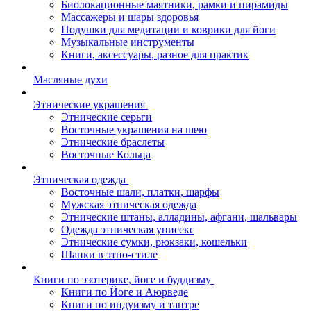
Биолокационные маятники, рамки и пирамиды
Массажеры и шары здоровья
Подушки для медитации и коврики для йоги
Музыкальные инструменты
Книги, аксессуары, разное для практик
Масляные духи
Этнические украшения
Этнические серьги
Восточные украшения на шею
Этнические браслеты
Восточные Кольца
Этническая одежда
Восточные шали, платки, шарфы
Мужская этническая одежда
Этнические штаны, алладины, афгани, шальвары
Одежда этническая унисекс
Этнические сумки, рюкзаки, кошельки
Шапки в этно-стиле
Книги по эзотерике, йоге и буддизму
Книги по Йоге и Аюрведе
Книги по индуизму и тантре