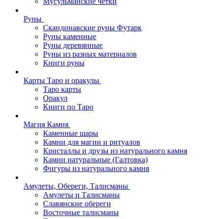
Мусульманские четки
Руны
Скандинавские руны Футарк
Руны каменные
Руны деревянные
Руны из разных материалов
Книги руны
Карты Таро и оракулы
Таро карты
Оракул
Книги по Таро
Магия Камня
Каменные шары
Камни для магии и ритуалов
Кристаллы и друзы из натурального камня
Камни натуральные (Галтовка)
Фигуры из натурального камня
Амулеты, Обереги, Талисманы
Амулеты и Талисманы
Славянские обереги
Восточные талисманы