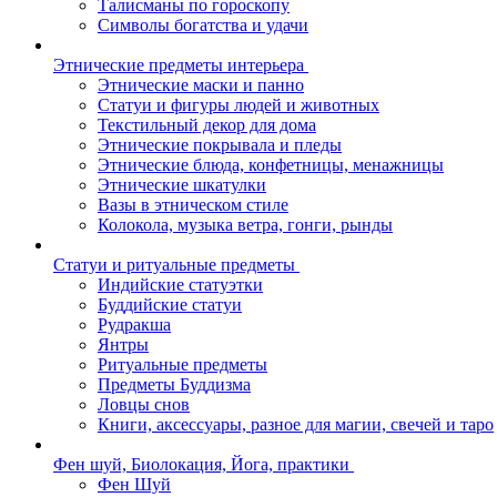
Талисманы по гороскопу
Символы богатства и удачи
Этнические предметы интерьера
Этнические маски и панно
Статуи и фигуры людей и животных
Текстильный декор для дома
Этнические покрывала и пледы
Этнические блюда, конфетницы, менажницы
Этнические шкатулки
Вазы в этническом стиле
Колокола, музыка ветра, гонги, рынды
Статуи и ритуальные предметы
Индийские статуэтки
Буддийские статуи
Рудракша
Янтры
Ритуальные предметы
Предметы Буддизма
Ловцы снов
Книги, аксессуары, разное для магии, свечей и таро
Фен шуй, Биолокация, Йога, практики
Фен Шуй