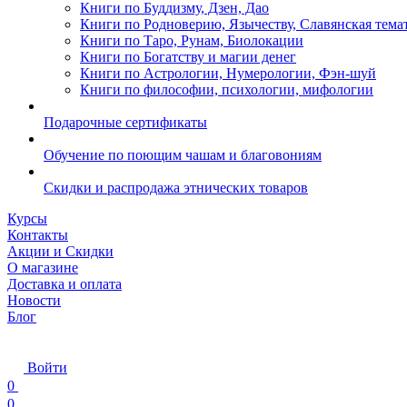
Книги по Буддизму, Дзен, Дао
Книги по Родноверию, Язычеству, Славянская тема
Книги по Таро, Рунам, Биолокации
Книги по Богатству и магии денег
Книги по Астрологии, Нумерологии, Фэн-шуй
Книги по философии, психологии, мифологии
Подарочные сертификаты
Обучение по поющим чашам и благовониям
Скидки и распродажа этнических товаров
Курсы
Контакты
Акции и Скидки
О магазине
Доставка и оплата
Новости
Блог
Войти
0
0