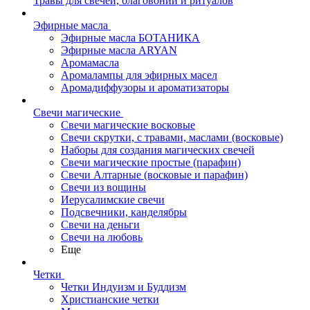
Травы для свечей, благовоний и ритуалов
Эфирные масла
Эфирные масла БОТАНИКА
Эфирные масла ARYAN
Аромамасла
Аромалампы для эфирных масел
Аромадиффузоры и ароматизаторы
Свечи магические
Свечи магические восковые
Свечи скрутки, с травами, маслами (восковые)
Наборы для создания магических свечей
Свечи магические простые (парафин)
Свечи Алтарные (восковые и парафин)
Свечи из вощины
Иерусалимские свечи
Подсвечники, канделябры
Свечи на деньги
Свечи на любовь
Еще
Четки
Четки Индуизм и Буддизм
Христианские четки