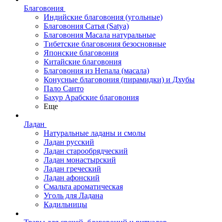
Благовония
Индийские благовония (угольные)
Благовония Сатья (Satya)
Благовония Масала натуральные
Тибетские благовония безосновные
Японские благовония
Китайские благовония
Благовония из Непала (масала)
Конусные благовония (пирамидки) и Дхубы
Пало Санто
Бахур Арабские благовония
Еще
Ладан
Натуральные ладаны и смолы
Ладан русский
Ладан старообрядческий
Ладан монастырский
Ладан греческий
Ладан афонский
Смальта ароматическая
Уголь для Ладана
Кадильницы