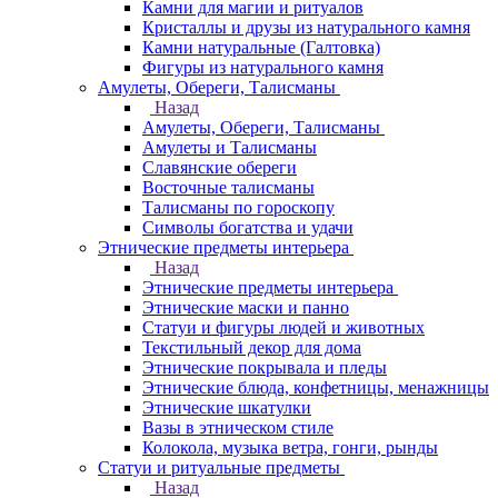
Камни для магии и ритуалов
Кристаллы и друзы из натурального камня
Камни натуральные (Галтовка)
Фигуры из натурального камня
Амулеты, Обереги, Талисманы
Назад
Амулеты, Обереги, Талисманы
Амулеты и Талисманы
Славянские обереги
Восточные талисманы
Талисманы по гороскопу
Символы богатства и удачи
Этнические предметы интерьера
Назад
Этнические предметы интерьера
Этнические маски и панно
Статуи и фигуры людей и животных
Текстильный декор для дома
Этнические покрывала и пледы
Этнические блюда, конфетницы, менажницы
Этнические шкатулки
Вазы в этническом стиле
Колокола, музыка ветра, гонги, рынды
Статуи и ритуальные предметы
Назад