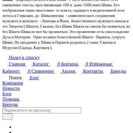
священные тексты, прославляющие 108 и даже 1008 имен Шивы. Его
изображения также многолики: от аскета, сидящего в медитативной позе
лотоса в Гималаях, до Шивалингама - символического соединения
мужского и женского - Лингама и Йони, Божественного мужского начала и
его Энергии ( Шакти). Сказано, без Шивы Шакти не смогла бы появиться, но
без Шакти Шива не мог бы проявиться. Это проявление есть снисхождение
Духа в Материю. Одно из имен божественной Шакти - Парвати, супруга
Шивы. По преданию у Шивы и Парвати родилось 2 сына: Ганеша и
Муруган (Сканда, Картикея ).
Назад к списку
Главная
Каталог
0
Корзина
0
Избранные
Кабинет
0
Сравнение
Акции
Контакты
Бренды
Поиск
Блог
Компания
Новости
Блог
Помощь
Бренды