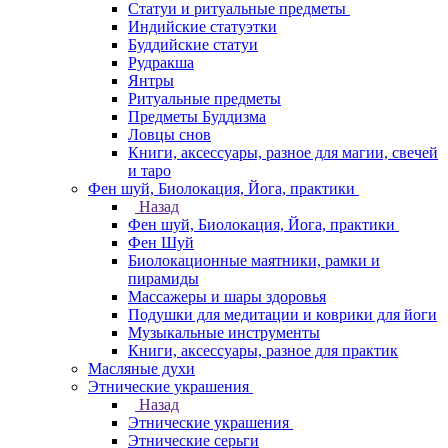
Статуи и ритуальные предметы
Индийские статуэтки
Буддийские статуи
Рудракша
Янтры
Ритуальные предметы
Предметы Буддизма
Ловцы снов
Книги, аксессуары, разное для магии, свечей
и таро
Фен шуй, Биолокация, Йога, практики
Назад
Фен шуй, Биолокация, Йога, практики
Фен Шуй
Биолокационные маятники, рамки и
пирамиды
Массажеры и шары здоровья
Подушки для медитации и коврики для йоги
Музыкальные инструменты
Книги, аксессуары, разное для практик
Масляные духи
Этнические украшения
Назад
Этнические украшения
Этнические серьги