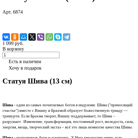
Арт.
6874
1 099 руб.
В корзину
Есть в наличии
Хочу в подарок
Статуя Шива (13 см)
Шива
- один из самых почитаемых богов в индуизме. Шива ("приносящий
счастье") вместе с Вишну и Брахмой образует божественную триаду —
тримурти. Если Брахма творит, Вишну поддерживает, то Шива –
разрушает. Изменение, трансформация, постоянный рост, молодость, сила,
энергия, мощь, творческий экстаз – всё это лишь немногие качества Шивы.
Шива
- покровитель йоги и аскетизма. У Него множество имен: есть