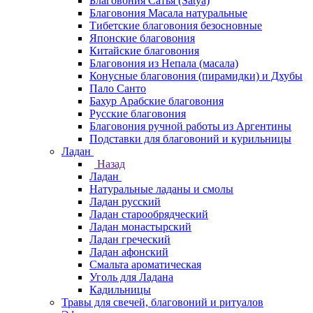
Благовония Сатья (Satya)
Благовония Масала натуральные
Тибетские благовония безосновные
Японские благовония
Китайские благовония
Благовония из Непала (масала)
Конусные благовония (пирамидки) и Дхубы
Пало Санто
Бахур Арабские благовония
Русские благовония
Благовония ручной работы из Аргентины
Подставки для благовоний и курильницы
Ладан
Назад
Ладан
Натуральные ладаны и смолы
Ладан русский
Ладан старообрядческий
Ладан монастырский
Ладан греческий
Ладан афонский
Смальта ароматическая
Уголь для Ладана
Кадильницы
Травы для свечей, благовоний и ритуалов