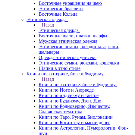
Восточные украшения на шею
Этнические браслеты
Восточные Кольца
Этническая одежда
Назад
Этническая одежда
Восточные шали, платки, шарфы
Мужская этническая одежда
Этнические штаны, алладины, афгани,
шальвары
Одежда этническая унисекс
Этнические сумки, рюкзаки, кошельки
Шапки в этно-стиле
Книги по эзотерике, йоге и буддизму
Назад
Книги по эзотерике, йоге и буддизму
Книги по Йоге и Аюрведе
Книги по индуизму и тантре
Книги по Буддизму, Дзен, Дао
Книги по Родноверию, Язычеству,
Славянская тематика
Книги по Таро, Рунам, Биолокации
Книги по Богатству и магии денег
Книги по Астрологии, Нумерологии, Фэн-
шуй