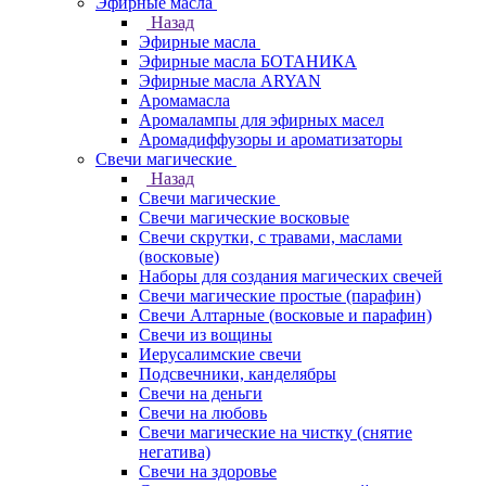
Эфирные масла
Назад
Эфирные масла
Эфирные масла БОТАНИКА
Эфирные масла ARYAN
Аромамасла
Аромалампы для эфирных масел
Аромадиффузоры и ароматизаторы
Свечи магические
Назад
Свечи магические
Свечи магические восковые
Свечи скрутки, с травами, маслами
(восковые)
Наборы для создания магических свечей
Свечи магические простые (парафин)
Свечи Алтарные (восковые и парафин)
Свечи из вощины
Иерусалимские свечи
Подсвечники, канделябры
Свечи на деньги
Свечи на любовь
Свечи магические на чистку (снятие
негатива)
Свечи на здоровье