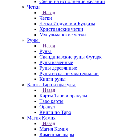
Свечи на исполнение желаний
Четки
Назад
Четки
Четки Индуизм и Буддизм
Христианские четки
Мусульманские четки
Руны
Назад
Руны
Скандинавские руны Футарк
Руны каменные
Руны деревянные
Руны из разных материалов
Книги руны
Карты Таро и оракулы
Назад
Карты Таро и оракулы
Таро карты
Оракул
Книги по Таро
Магия Камня
Назад
Магия Камня
Каменные шары