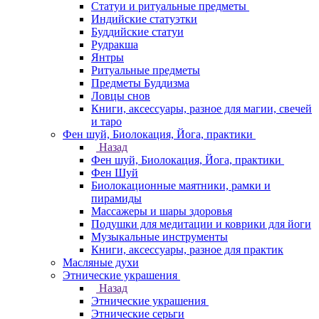
Статуи и ритуальные предметы
Индийские статуэтки
Буддийские статуи
Рудракша
Янтры
Ритуальные предметы
Предметы Буддизма
Ловцы снов
Книги, аксессуары, разное для магии, свечей
и таро
Фен шуй, Биолокация, Йога, практики
Назад
Фен шуй, Биолокация, Йога, практики
Фен Шуй
Биолокационные маятники, рамки и
пирамиды
Массажеры и шары здоровья
Подушки для медитации и коврики для йоги
Музыкальные инструменты
Книги, аксессуары, разное для практик
Масляные духи
Этнические украшения
Назад
Этнические украшения
Этнические серьги