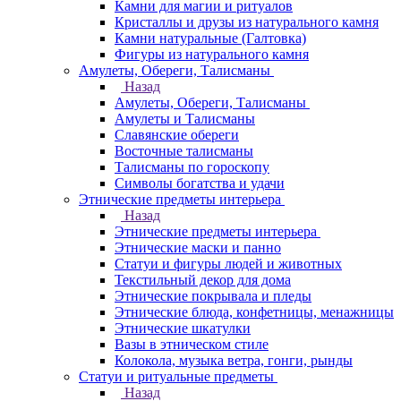
Камни для магии и ритуалов
Кристаллы и друзы из натурального камня
Камни натуральные (Галтовка)
Фигуры из натурального камня
Амулеты, Обереги, Талисманы
Назад
Амулеты, Обереги, Талисманы
Амулеты и Талисманы
Славянские обереги
Восточные талисманы
Талисманы по гороскопу
Символы богатства и удачи
Этнические предметы интерьера
Назад
Этнические предметы интерьера
Этнические маски и панно
Статуи и фигуры людей и животных
Текстильный декор для дома
Этнические покрывала и пледы
Этнические блюда, конфетницы, менажницы
Этнические шкатулки
Вазы в этническом стиле
Колокола, музыка ветра, гонги, рынды
Статуи и ритуальные предметы
Назад