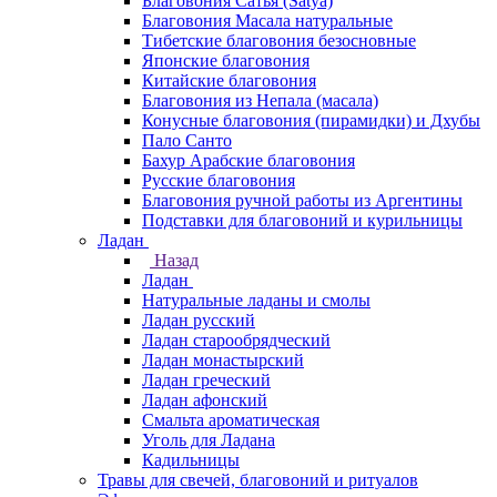
Благовония Сатья (Satya)
Благовония Масала натуральные
Тибетские благовония безосновные
Японские благовония
Китайские благовония
Благовония из Непала (масала)
Конусные благовония (пирамидки) и Дхубы
Пало Санто
Бахур Арабские благовония
Русские благовония
Благовония ручной работы из Аргентины
Подставки для благовоний и курильницы
Ладан
Назад
Ладан
Натуральные ладаны и смолы
Ладан русский
Ладан старообрядческий
Ладан монастырский
Ладан греческий
Ладан афонский
Смальта ароматическая
Уголь для Ладана
Кадильницы
Травы для свечей, благовоний и ритуалов