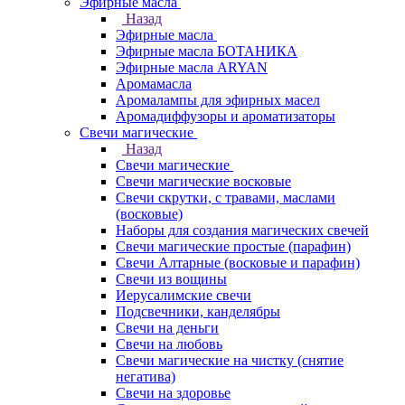
Эфирные масла
Назад
Эфирные масла
Эфирные масла БОТАНИКА
Эфирные масла ARYAN
Аромамасла
Аромалампы для эфирных масел
Аромадиффузоры и ароматизаторы
Свечи магические
Назад
Свечи магические
Свечи магические восковые
Свечи скрутки, с травами, маслами
(восковые)
Наборы для создания магических свечей
Свечи магические простые (парафин)
Свечи Алтарные (восковые и парафин)
Свечи из вощины
Иерусалимские свечи
Подсвечники, канделябры
Свечи на деньги
Свечи на любовь
Свечи магические на чистку (снятие
негатива)
Свечи на здоровье