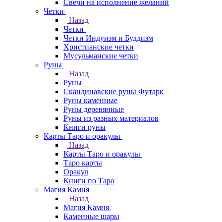
Свечи на исполнение желаний
Четки
Назад
Четки
Четки Индуизм и Буддизм
Христианские четки
Мусульманские четки
Руны
Назад
Руны
Скандинавские руны Футарк
Руны каменные
Руны деревянные
Руны из разных материалов
Книги руны
Карты Таро и оракулы
Назад
Карты Таро и оракулы
Таро карты
Оракул
Книги по Таро
Магия Камня
Назад
Магия Камня
Каменные шары