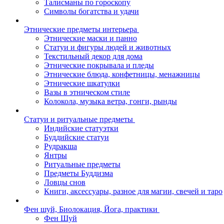
Талисманы по гороскопу
Символы богатства и удачи
Этнические предметы интерьера
Этнические маски и панно
Статуи и фигуры людей и животных
Текстильный декор для дома
Этнические покрывала и пледы
Этнические блюда, конфетницы, менажницы
Этнические шкатулки
Вазы в этническом стиле
Колокола, музыка ветра, гонги, рынды
Статуи и ритуальные предметы
Индийские статуэтки
Буддийские статуи
Рудракша
Янтры
Ритуальные предметы
Предметы Буддизма
Ловцы снов
Книги, аксессуары, разное для магии, свечей и таро
Фен шуй, Биолокация, Йога, практики
Фен Шуй