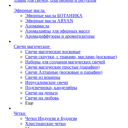
Травы для свечей, благовоний и ритуалов
Эфирные масла
Эфирные масла БОТАНИКА
Эфирные масла ARYAN
Аромамасла
Аромалампы для эфирных масел
Аромадиффузоры и ароматизаторы
Свечи магические
Свечи магические восковые
Свечи скрутки, с травами, маслами (восковые)
Наборы для создания магических свечей
Свечи магические простые (парафин)
Свечи Алтарные (восковые и парафин)
Свечи из вощины
Иерусалимские свечи
Подсвечники, канделябры
Свечи на деньги
Свечи на любовь
Еще
Четки
Четки Индуизм и Буддизм
Христианские четки