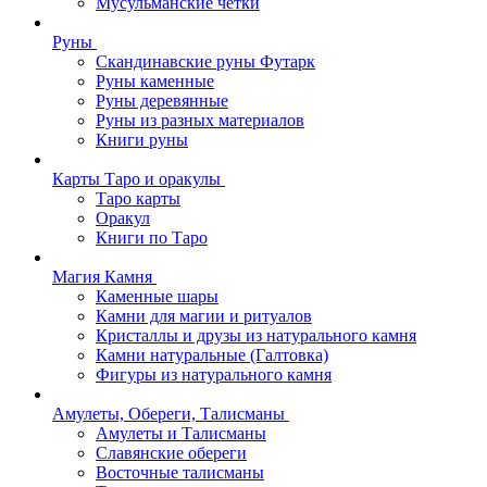
Мусульманские четки
Руны
Скандинавские руны Футарк
Руны каменные
Руны деревянные
Руны из разных материалов
Книги руны
Карты Таро и оракулы
Таро карты
Оракул
Книги по Таро
Магия Камня
Каменные шары
Камни для магии и ритуалов
Кристаллы и друзы из натурального камня
Камни натуральные (Галтовка)
Фигуры из натурального камня
Амулеты, Обереги, Талисманы
Амулеты и Талисманы
Славянские обереги
Восточные талисманы