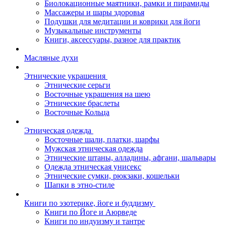
Биолокационные маятники, рамки и пирамиды
Массажеры и шары здоровья
Подушки для медитации и коврики для йоги
Музыкальные инструменты
Книги, аксессуары, разное для практик
Масляные духи
Этнические украшения
Этнические серьги
Восточные украшения на шею
Этнические браслеты
Восточные Кольца
Этническая одежда
Восточные шали, платки, шарфы
Мужская этническая одежда
Этнические штаны, алладины, афгани, шальвары
Одежда этническая унисекс
Этнические сумки, рюкзаки, кошельки
Шапки в этно-стиле
Книги по эзотерике, йоге и буддизму
Книги по Йоге и Аюрведе
Книги по индуизму и тантре