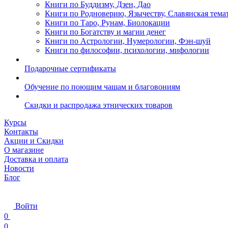
Книги по Буддизму, Дзен, Дао
Книги по Родноверию, Язычеству, Славянская тема
Книги по Таро, Рунам, Биолокации
Книги по Богатству и магии денег
Книги по Астрологии, Нумерологии, Фэн-шуй
Книги по философии, психологии, мифологии
Подарочные сертификаты
Обучение по поющим чашам и благовониям
Скидки и распродажа этнических товаров
Курсы
Контакты
Акции и Скидки
О магазине
Доставка и оплата
Новости
Блог
Войти
0
0