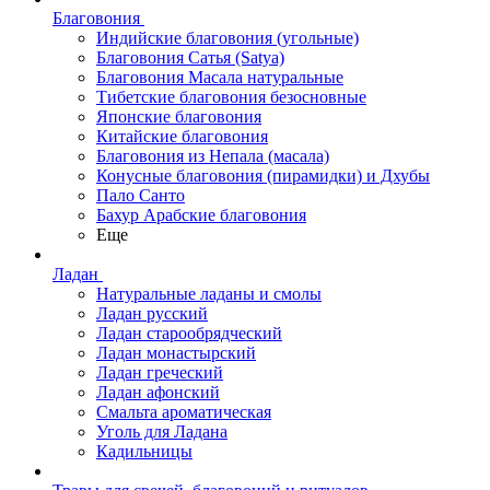
Благовония
Индийские благовония (угольные)
Благовония Сатья (Satya)
Благовония Масала натуральные
Тибетские благовония безосновные
Японские благовония
Китайские благовония
Благовония из Непала (масала)
Конусные благовония (пирамидки) и Дхубы
Пало Санто
Бахур Арабские благовония
Еще
Ладан
Натуральные ладаны и смолы
Ладан русский
Ладан старообрядческий
Ладан монастырский
Ладан греческий
Ладан афонский
Смальта ароматическая
Уголь для Ладана
Кадильницы