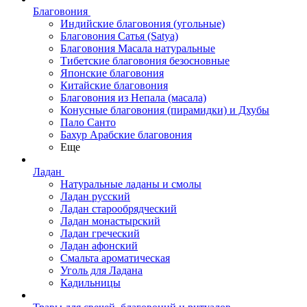
Благовония
Индийские благовония (угольные)
Благовония Сатья (Satya)
Благовония Масала натуральные
Тибетские благовония безосновные
Японские благовония
Китайские благовония
Благовония из Непала (масала)
Конусные благовония (пирамидки) и Дхубы
Пало Санто
Бахур Арабские благовония
Еще
Ладан
Натуральные ладаны и смолы
Ладан русский
Ладан старообрядческий
Ладан монастырский
Ладан греческий
Ладан афонский
Смальта ароматическая
Уголь для Ладана
Кадильницы