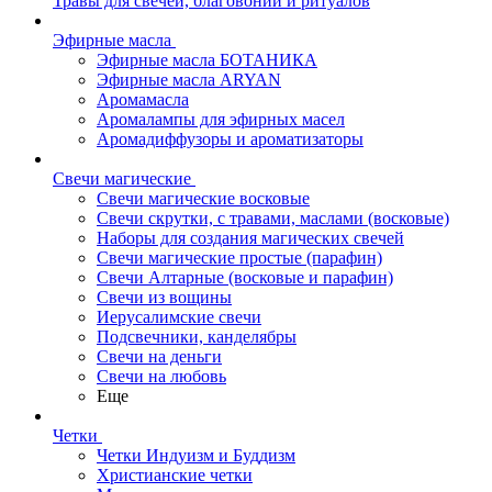
Травы для свечей, благовоний и ритуалов
Эфирные масла
Эфирные масла БОТАНИКА
Эфирные масла ARYAN
Аромамасла
Аромалампы для эфирных масел
Аромадиффузоры и ароматизаторы
Свечи магические
Свечи магические восковые
Свечи скрутки, с травами, маслами (восковые)
Наборы для создания магических свечей
Свечи магические простые (парафин)
Свечи Алтарные (восковые и парафин)
Свечи из вощины
Иерусалимские свечи
Подсвечники, канделябры
Свечи на деньги
Свечи на любовь
Еще
Четки
Четки Индуизм и Буддизм
Христианские четки