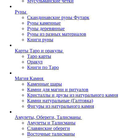
Мусульманские четки
Руны
Скандинавские руны Футарк
Руны каменные
Руны деревянные
Руны из разных материалов
Книги руны
Карты Таро и оракулы
Таро карты
Оракул
Книги по Таро
Магия Камня
Каменные шары
Камни для магии и ритуалов
Кристаллы и друзы из натурального камня
Камни натуральные (Галтовка)
Фигуры из натурального камня
Амулеты, Обереги, Талисманы
Амулеты и Талисманы
Славянские обереги
Восточные талисманы