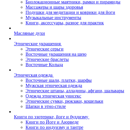
Биолокационные маятники, рамки и пирамиды
Массажеры и шары здоровья
Подушки для медитации и коврики для йоги
Музыкальные инструменты
Книги, аксессуары, разное для практик
Масляные духи
Этнические украшения
Этнические серьги
Восточные украшения на шею
Этнические браслеты
Восточные Кольца
Этническая одежда
Восточные шали, платки, шарфы
Мужская этническая одежда
Этнические штаны, алладины, афгани, шальвары
Одежда этническая унисекс
Этнические сумки, рюкзаки, кошельки
Шапки в этно-стиле
Книги по эзотерике, йоге и буддизму
Книги по Йоге и Аюрведе
Книги по индуизму и тантре