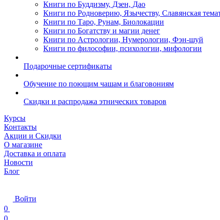
Книги по Буддизму, Дзен, Дао
Книги по Родноверию, Язычеству, Славянская тема
Книги по Таро, Рунам, Биолокации
Книги по Богатству и магии денег
Книги по Астрологии, Нумерологии, Фэн-шуй
Книги по философии, психологии, мифологии
Подарочные сертификаты
Обучение по поющим чашам и благовониям
Скидки и распродажа этнических товаров
Курсы
Контакты
Акции и Скидки
О магазине
Доставка и оплата
Новости
Блог
Войти
0
0