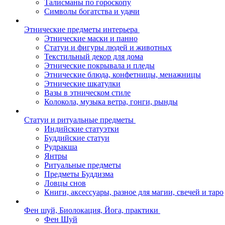
Талисманы по гороскопу
Символы богатства и удачи
Этнические предметы интерьера
Этнические маски и панно
Статуи и фигуры людей и животных
Текстильный декор для дома
Этнические покрывала и пледы
Этнические блюда, конфетницы, менажницы
Этнические шкатулки
Вазы в этническом стиле
Колокола, музыка ветра, гонги, рынды
Статуи и ритуальные предметы
Индийские статуэтки
Буддийские статуи
Рудракша
Янтры
Ритуальные предметы
Предметы Буддизма
Ловцы снов
Книги, аксессуары, разное для магии, свечей и таро
Фен шуй, Биолокация, Йога, практики
Фен Шуй