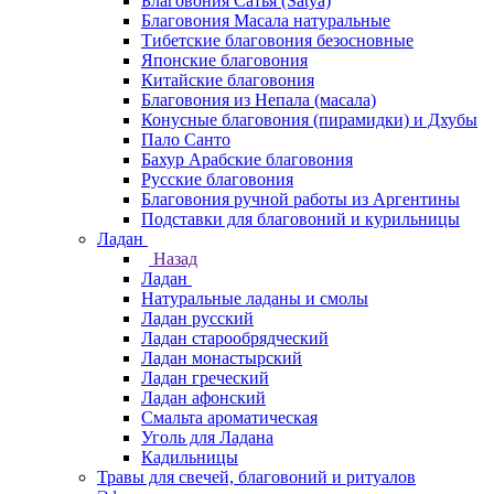
Благовония Сатья (Satya)
Благовония Масала натуральные
Тибетские благовония безосновные
Японские благовония
Китайские благовония
Благовония из Непала (масала)
Конусные благовония (пирамидки) и Дхубы
Пало Санто
Бахур Арабские благовония
Русские благовония
Благовония ручной работы из Аргентины
Подставки для благовоний и курильницы
Ладан
Назад
Ладан
Натуральные ладаны и смолы
Ладан русский
Ладан старообрядческий
Ладан монастырский
Ладан греческий
Ладан афонский
Смальта ароматическая
Уголь для Ладана
Кадильницы
Травы для свечей, благовоний и ритуалов