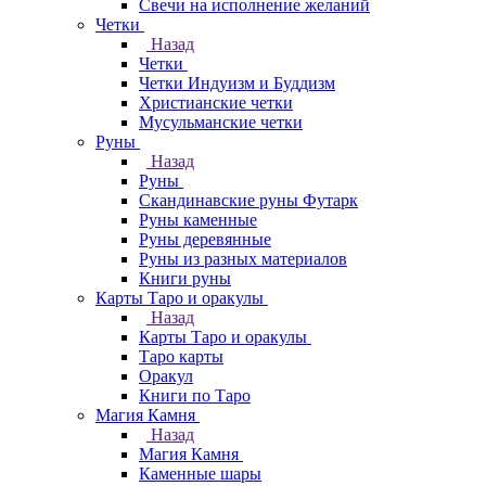
Свечи на исполнение желаний
Четки
Назад
Четки
Четки Индуизм и Буддизм
Христианские четки
Мусульманские четки
Руны
Назад
Руны
Скандинавские руны Футарк
Руны каменные
Руны деревянные
Руны из разных материалов
Книги руны
Карты Таро и оракулы
Назад
Карты Таро и оракулы
Таро карты
Оракул
Книги по Таро
Магия Камня
Назад
Магия Камня
Каменные шары