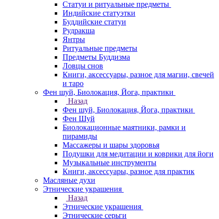
Статуи и ритуальные предметы
Индийские статуэтки
Буддийские статуи
Рудракша
Янтры
Ритуальные предметы
Предметы Буддизма
Ловцы снов
Книги, аксессуары, разное для магии, свечей
и таро
Фен шуй, Биолокация, Йога, практики
Назад
Фен шуй, Биолокация, Йога, практики
Фен Шуй
Биолокационные маятники, рамки и
пирамиды
Массажеры и шары здоровья
Подушки для медитации и коврики для йоги
Музыкальные инструменты
Книги, аксессуары, разное для практик
Масляные духи
Этнические украшения
Назад
Этнические украшения
Этнические серьги