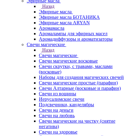
Эфирные масла
Назад
Эфирные масла
Эфирные масла БОТАНИКА
Эфирные масла ARYAN
Аромамасла
Аромалампы для эфирных масел
Аромадиффузоры и ароматизаторы
Свечи магические
Назад
Свечи магические
Свечи магические восковые
Свечи скрутки, с травами, маслами
(восковые)
Наборы для создания магических свечей
Свечи магические простые (парафин)
Свечи Алтарные (восковые и парафин)
Свечи из вощины
Иерусалимские свечи
Подсвечники, канделябры
Свечи на деньги
Свечи на любовь
Свечи магические на чистку (снятие
негатива)
Свечи на здоровье