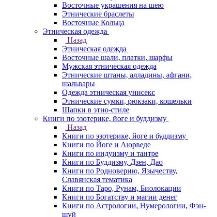
Восточные украшения на шею
Этнические браслеты
Восточные Кольца
Этническая одежда
Назад
Этническая одежда
Восточные шали, платки, шарфы
Мужская этническая одежда
Этнические штаны, алладины, афгани,
шальвары
Одежда этническая унисекс
Этнические сумки, рюкзаки, кошельки
Шапки в этно-стиле
Книги по эзотерике, йоге и буддизму
Назад
Книги по эзотерике, йоге и буддизму
Книги по Йоге и Аюрведе
Книги по индуизму и тантре
Книги по Буддизму, Дзен, Дао
Книги по Родноверию, Язычеству,
Славянская тематика
Книги по Таро, Рунам, Биолокации
Книги по Богатству и магии денег
Книги по Астрологии, Нумерологии, Фэн-
шуй