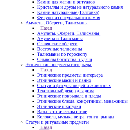
Камни для магии и ритуалов
Кристаллы и друзы из натурального камня
Камни натуральные (Галтовка)
Фигуры из натурального камня
Амулеты, Обереги, Талисманы
Назад
Амулеты, Обереги, Талисманы
Амулеты и Талисманы
Славянские обереги
Восточные талисманы
Талисманы по гороскопу
Символы богатства и удачи
Этнические предметы интерьера
Назад
Этнические предметы интерьера
Этнические маски и панно
Статуи и фигуры людей и животных
Текстильный декор для дома
Этнические покрывала и пледы
Этнические блюда, конфетницы, менажницы
Этнические шкатулки
Вазы в этническом стиле
Колокола, музыка ветра, гонги, рынды
Статуи и ритуальные предметы
Назад