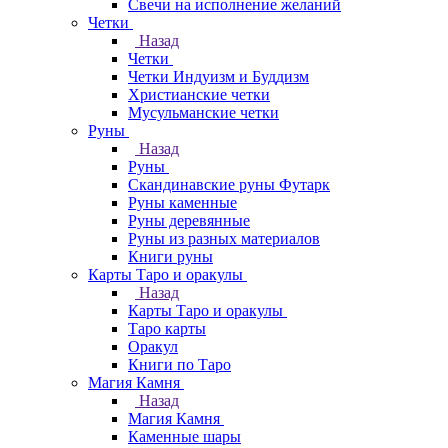
Свечи на исполнение желаний
Четки
Назад
Четки
Четки Индуизм и Буддизм
Христианские четки
Мусульманские четки
Руны
Назад
Руны
Скандинавские руны Футарк
Руны каменные
Руны деревянные
Руны из разных материалов
Книги руны
Карты Таро и оракулы
Назад
Карты Таро и оракулы
Таро карты
Оракул
Книги по Таро
Магия Камня
Назад
Магия Камня
Каменные шары