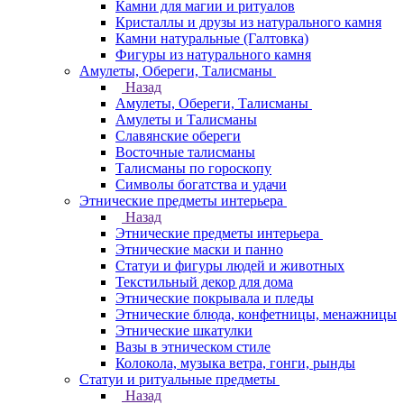
Камни для магии и ритуалов
Кристаллы и друзы из натурального камня
Камни натуральные (Галтовка)
Фигуры из натурального камня
Амулеты, Обереги, Талисманы
Назад
Амулеты, Обереги, Талисманы
Амулеты и Талисманы
Славянские обереги
Восточные талисманы
Талисманы по гороскопу
Символы богатства и удачи
Этнические предметы интерьера
Назад
Этнические предметы интерьера
Этнические маски и панно
Статуи и фигуры людей и животных
Текстильный декор для дома
Этнические покрывала и пледы
Этнические блюда, конфетницы, менажницы
Этнические шкатулки
Вазы в этническом стиле
Колокола, музыка ветра, гонги, рынды
Статуи и ритуальные предметы
Назад