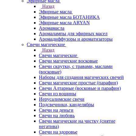
Эфирные масла
Назад
Эфирные масла
Эфирные масла БОТАНИКА
Эфирные масла ARYAN
Аромамасла
Аромалампы для эфирных масел
Аромадиффузоры и ароматизаторы
Свечи магические
Назад
Свечи магические
Свечи магические восковые
Свечи скрутки, с травами, маслами
(восковые)
Наборы для создания магических свечей
Свечи магические простые (парафин)
Свечи Алтарные (восковые и парафин)
Свечи из вощины
Иерусалимские свечи
Подсвечники, канделябры
Свечи на деньги
Свечи на любовь
Свечи магические на чистку (снятие
негатива)
Свечи на здоровье