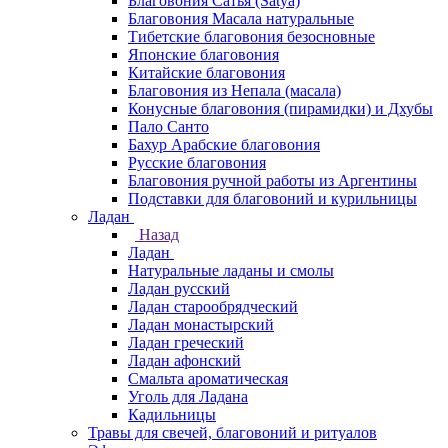
Благовония Сатья (Satya)
Благовония Масала натуральные
Тибетские благовония безосновные
Японские благовония
Китайские благовония
Благовония из Непала (масала)
Конусные благовония (пирамидки) и Дхубы
Пало Санто
Бахур Арабские благовония
Русские благовония
Благовония ручной работы из Аргентины
Подставки для благовоний и курильницы
Ладан
Назад
Ладан
Натуральные ладаны и смолы
Ладан русский
Ладан старообрядческий
Ладан монастырский
Ладан греческий
Ладан афонский
Смальта ароматическая
Уголь для Ладана
Кадильницы
Травы для свечей, благовоний и ритуалов