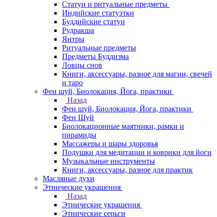
Статуи и ритуальные предметы
Индийские статуэтки
Буддийские статуи
Рудракша
Янтры
Ритуальные предметы
Предметы Буддизма
Ловцы снов
Книги, аксессуары, разное для магии, свечей
и таро
Фен шуй, Биолокация, Йога, практики
Назад
Фен шуй, Биолокация, Йога, практики
Фен Шуй
Биолокационные маятники, рамки и
пирамиды
Массажеры и шары здоровья
Подушки для медитации и коврики для йоги
Музыкальные инструменты
Книги, аксессуары, разное для практик
Масляные духи
Этнические украшения
Назад
Этнические украшения
Этнические серьги