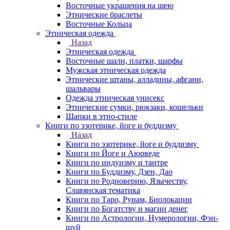
Восточные украшения на шею
Этнические браслеты
Восточные Кольца
Этническая одежда
Назад
Этническая одежда
Восточные шали, платки, шарфы
Мужская этническая одежда
Этнические штаны, алладины, афгани,
шальвары
Одежда этническая унисекс
Этнические сумки, рюкзаки, кошельки
Шапки в этно-стиле
Книги по эзотерике, йоге и буддизму
Назад
Книги по эзотерике, йоге и буддизму
Книги по Йоге и Аюрведе
Книги по индуизму и тантре
Книги по Буддизму, Дзен, Дао
Книги по Родноверию, Язычеству,
Славянская тематика
Книги по Таро, Рунам, Биолокации
Книги по Богатству и магии денег
Книги по Астрологии, Нумерологии, Фэн-
шуй