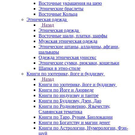
Восточные украшения на шею
Этнические браслеты
Восточные Кольца
Этническая одежда
Назад
Этническая одежда
Восточные шали, платки, шарфы
Мужская этническая одежда
Этнические штаны, алладины, афгани,
шальвары
Одежда этническая унисекс
Этнические сумки, рюкзаки, кошельки
Шапки в этно-стиле
Книги по эзотерике, йоге и буддизму
Назад
Книги по эзотерике, йоге и буддизму
Книги по Йоге и Аюрведе
Книги по индуизму и тантре
Книги по Буддизму, Дзен, Дао
Книги по Родноверию, Язычеству,
Славянская тематика
Книги по Таро, Рунам, Биолокации
Книги по Богатству и магии денег
Книги по Астрологии, Нумерологии, Фэн-
шуй