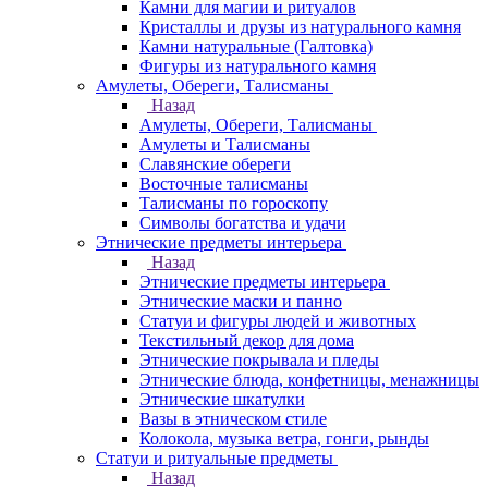
Камни для магии и ритуалов
Кристаллы и друзы из натурального камня
Камни натуральные (Галтовка)
Фигуры из натурального камня
Амулеты, Обереги, Талисманы
Назад
Амулеты, Обереги, Талисманы
Амулеты и Талисманы
Славянские обереги
Восточные талисманы
Талисманы по гороскопу
Символы богатства и удачи
Этнические предметы интерьера
Назад
Этнические предметы интерьера
Этнические маски и панно
Статуи и фигуры людей и животных
Текстильный декор для дома
Этнические покрывала и пледы
Этнические блюда, конфетницы, менажницы
Этнические шкатулки
Вазы в этническом стиле
Колокола, музыка ветра, гонги, рынды
Статуи и ритуальные предметы
Назад