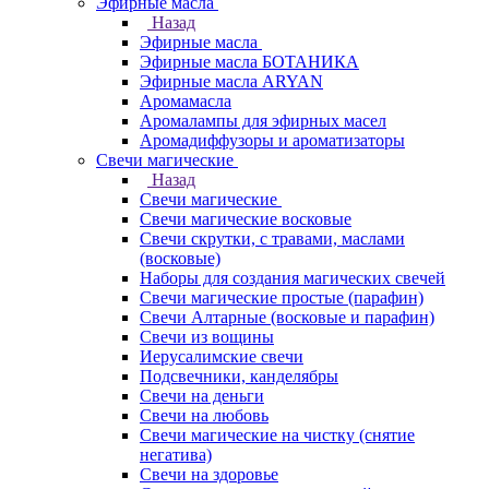
Эфирные масла
Назад
Эфирные масла
Эфирные масла БОТАНИКА
Эфирные масла ARYAN
Аромамасла
Аромалампы для эфирных масел
Аромадиффузоры и ароматизаторы
Свечи магические
Назад
Свечи магические
Свечи магические восковые
Свечи скрутки, с травами, маслами
(восковые)
Наборы для создания магических свечей
Свечи магические простые (парафин)
Свечи Алтарные (восковые и парафин)
Свечи из вощины
Иерусалимские свечи
Подсвечники, канделябры
Свечи на деньги
Свечи на любовь
Свечи магические на чистку (снятие
негатива)
Свечи на здоровье