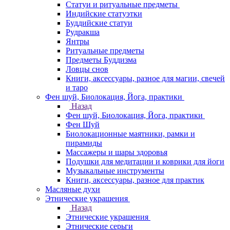
Статуи и ритуальные предметы
Индийские статуэтки
Буддийские статуи
Рудракша
Янтры
Ритуальные предметы
Предметы Буддизма
Ловцы снов
Книги, аксессуары, разное для магии, свечей
и таро
Фен шуй, Биолокация, Йога, практики
Назад
Фен шуй, Биолокация, Йога, практики
Фен Шуй
Биолокационные маятники, рамки и
пирамиды
Массажеры и шары здоровья
Подушки для медитации и коврики для йоги
Музыкальные инструменты
Книги, аксессуары, разное для практик
Масляные духи
Этнические украшения
Назад
Этнические украшения
Этнические серьги