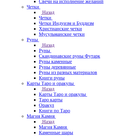
Свечи на исполнение желаний
Четки
Назад
Четки
Четки Индуизм и Буддизм
Христианские четки
Мусульманские четки
Руны
Назад
Руны
Скандинавские руны Футарк
Руны каменные
Руны деревянные
Руны из разных материалов
Книги руны
Карты Таро и оракулы
Назад
Карты Таро и оракулы
Таро карты
Оракул
Книги по Таро
Магия Камня
Назад
Магия Камня
Каменные шары