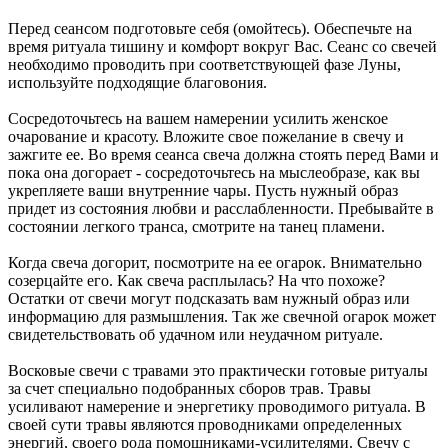
Перед сеансом подготовьте себя (омойтесь). Обеспечьте на
время ритуала тишину и комфорт вокруг Вас. Сеанс со свечей
необходимо проводить при соответствующей фазе Луны,
используйте подходящие благовония.
Сосредоточьтесь на вашем намерении усилить женское
очарование и красоту. Вложите свое пожелание в свечу и
зажгите ее. Во время сеанса свеча должна стоять перед Вами и
пока она догорает - сосредоточьтесь на мыслеобразе, как вы
укрепляете ваши внутренние чары. Пусть нужный образ
придет из состояния любви и расслабленности. Пребывайте в
состоянии легкого транса, смотрите на танец пламени.
Когда свеча догорит, посмотрите на ее огарок. Внимательно
созерцайте его. Как свеча расплылась? На что похоже?
Остатки от свечи могут подсказать вам нужный образ или
информацию для размышления. Так же свечной огарок может
свидетельствовать об удачном или неудачном ритуале.
Восковые свечи с травами это практически готовые ритуалы
за счет специально подобранных сборов трав. Травы
усиливают намерение и энергетику проводимого ритуала. В
своей сути травы являются проводниками определенных
энергий, своего рода помощниками-усилителями. Свечу с