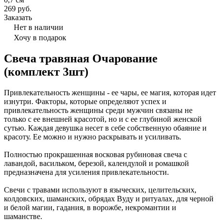
269 руб.
Заказать
Нет в наличии
Хочу в подарок
Свеча травяная Очарование
(комплект 3шт)
Привлекательность женщины - ее чары, ее магия, которая идет
изнутри. Факторы, которые определяют успех и
привлекательность женщины среди мужчин связаны не
только с ее внешней красотой, но и с ее глубиной женской
сутью. Каждая девушка несет в себе собственную обаяние и
красоту. Ее можно и нужно раскрывать и усиливать.
Полностью прокрашенная восковая рубиновая свеча с
лавандой, васильком, березой, календулой и ромашкой
предназначена для усиления привлекательности.
Свечи с травами используют в языческих, целительских,
колдовских, шаманских, обрядах Вуду и ритуалах, для черной
и белой магии, гадания, в ворожбе, некромантии и
шаманстве.