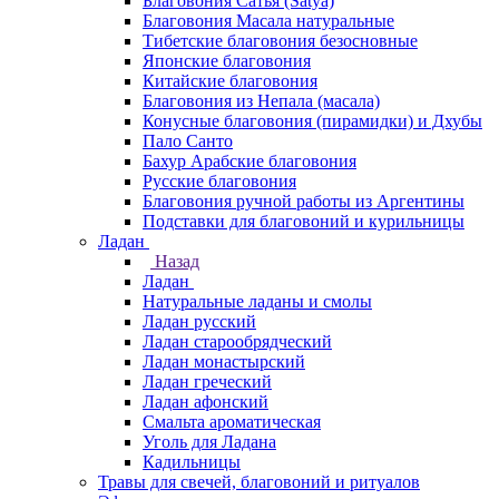
Благовония Сатья (Satya)
Благовония Масала натуральные
Тибетские благовония безосновные
Японские благовония
Китайские благовония
Благовония из Непала (масала)
Конусные благовония (пирамидки) и Дхубы
Пало Санто
Бахур Арабские благовония
Русские благовония
Благовония ручной работы из Аргентины
Подставки для благовоний и курильницы
Ладан
Назад
Ладан
Натуральные ладаны и смолы
Ладан русский
Ладан старообрядческий
Ладан монастырский
Ладан греческий
Ладан афонский
Смальта ароматическая
Уголь для Ладана
Кадильницы
Травы для свечей, благовоний и ритуалов