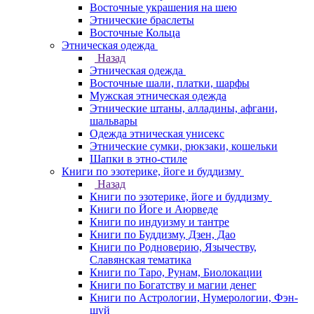
Восточные украшения на шею
Этнические браслеты
Восточные Кольца
Этническая одежда
Назад
Этническая одежда
Восточные шали, платки, шарфы
Мужская этническая одежда
Этнические штаны, алладины, афгани,
шальвары
Одежда этническая унисекс
Этнические сумки, рюкзаки, кошельки
Шапки в этно-стиле
Книги по эзотерике, йоге и буддизму
Назад
Книги по эзотерике, йоге и буддизму
Книги по Йоге и Аюрведе
Книги по индуизму и тантре
Книги по Буддизму, Дзен, Дао
Книги по Родноверию, Язычеству,
Славянская тематика
Книги по Таро, Рунам, Биолокации
Книги по Богатству и магии денег
Книги по Астрологии, Нумерологии, Фэн-
шуй