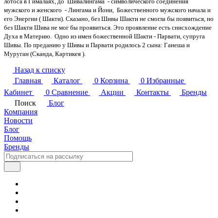
лотоса в Гималаях, до Шивалингама - символического соединения
мужского и женского - Лингама и Йони, Божественного мужского начала и
его Энергии ( Шакти). Сказано, без Шивы Шакти не смогла бы появиться, но
без Шакти Шива не мог бы проявиться. Это проявление есть снисхождение
Духа в Материю. Одно из имен божественной Шакти - Парвати, супруга
Шивы. По преданию у Шивы и Парвати родилось 2 сына: Ганеша и
Муруган (Сканда, Картикея ).
Назад к списку
Главная
Каталог
0
Корзина
0
Избранные
Кабинет
0
Сравнение
Акции
Контакты
Бренды
Поиск
Блог
Компания
Новости
Блог
Помощь
Бренды