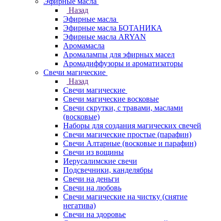
Эфирные масла
Назад
Эфирные масла
Эфирные масла БОТАНИКА
Эфирные масла ARYAN
Аромамасла
Аромалампы для эфирных масел
Аромадиффузоры и ароматизаторы
Свечи магические
Назад
Свечи магические
Свечи магические восковые
Свечи скрутки, с травами, маслами
(восковые)
Наборы для создания магических свечей
Свечи магические простые (парафин)
Свечи Алтарные (восковые и парафин)
Свечи из вощины
Иерусалимские свечи
Подсвечники, канделябры
Свечи на деньги
Свечи на любовь
Свечи магические на чистку (снятие
негатива)
Свечи на здоровье