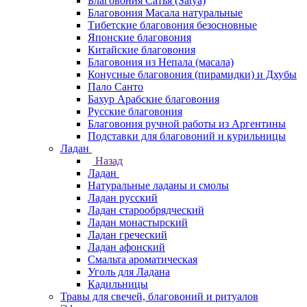
Благовония Сатья (Satya)
Благовония Масала натуральные
Тибетские благовония безосновные
Японские благовония
Китайские благовония
Благовония из Непала (масала)
Конусные благовония (пирамидки) и Дхубы
Пало Санто
Бахур Арабские благовония
Русские благовония
Благовония ручной работы из Аргентины
Подставки для благовоний и курильницы
Ладан
Назад
Ладан
Натуральные ладаны и смолы
Ладан русский
Ладан старообрядческий
Ладан монастырский
Ладан греческий
Ладан афонский
Смальта ароматическая
Уголь для Ладана
Кадильницы
Травы для свечей, благовоний и ритуалов