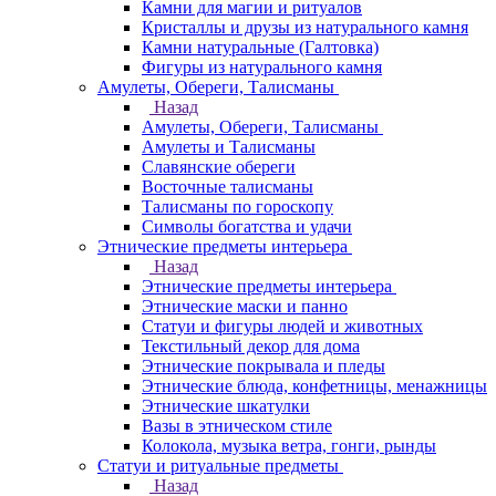
Камни для магии и ритуалов
Кристаллы и друзы из натурального камня
Камни натуральные (Галтовка)
Фигуры из натурального камня
Амулеты, Обереги, Талисманы
Назад
Амулеты, Обереги, Талисманы
Амулеты и Талисманы
Славянские обереги
Восточные талисманы
Талисманы по гороскопу
Символы богатства и удачи
Этнические предметы интерьера
Назад
Этнические предметы интерьера
Этнические маски и панно
Статуи и фигуры людей и животных
Текстильный декор для дома
Этнические покрывала и пледы
Этнические блюда, конфетницы, менажницы
Этнические шкатулки
Вазы в этническом стиле
Колокола, музыка ветра, гонги, рынды
Статуи и ритуальные предметы
Назад