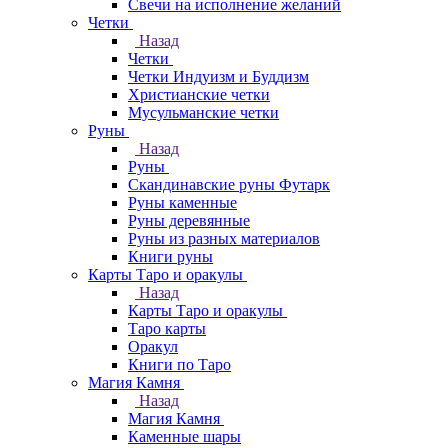
Свечи на исполнение желаний
Четки
Назад
Четки
Четки Индуизм и Буддизм
Христианские четки
Мусульманские четки
Руны
Назад
Руны
Скандинавские руны Футарк
Руны каменные
Руны деревянные
Руны из разных материалов
Книги руны
Карты Таро и оракулы
Назад
Карты Таро и оракулы
Таро карты
Оракул
Книги по Таро
Магия Камня
Назад
Магия Камня
Каменные шары