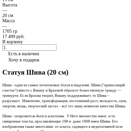
Высота
—
20 см
Масса
—
1705 гр
17 499 руб.
В корзину
Есть в наличии
Хочу в подарок
Статуя Шива (20 см)
Шива - один из самых почитаемых богов в индуизме. Шива ("приносящий
счастье") вместе с Вишну и Брахмой образует божественную триаду —
тримурти. Если Брахма творит, Вишну поддерживает, то Шива –
разрушает. Изменение, трансформация, постоянный рост, молодость, сила,
энергия, мощь, творческий экстаз – всё это лишь немногие качества Шивы.
Шива - покровитель йоги и аскетизма. У Него множество имен: есть
священные тексты, прославляющие 108 и даже 1008 имен Шивы. Его
изображения также многолики: от аскета, сидящего в медитативной позе