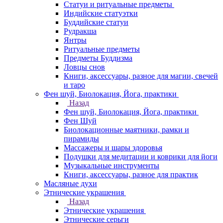
Статуи и ритуальные предметы
Индийские статуэтки
Буддийские статуи
Рудракша
Янтры
Ритуальные предметы
Предметы Буддизма
Ловцы снов
Книги, аксессуары, разное для магии, свечей
и таро
Фен шуй, Биолокация, Йога, практики
Назад
Фен шуй, Биолокация, Йога, практики
Фен Шуй
Биолокационные маятники, рамки и
пирамиды
Массажеры и шары здоровья
Подушки для медитации и коврики для йоги
Музыкальные инструменты
Книги, аксессуары, разное для практик
Масляные духи
Этнические украшения
Назад
Этнические украшения
Этнические серьги