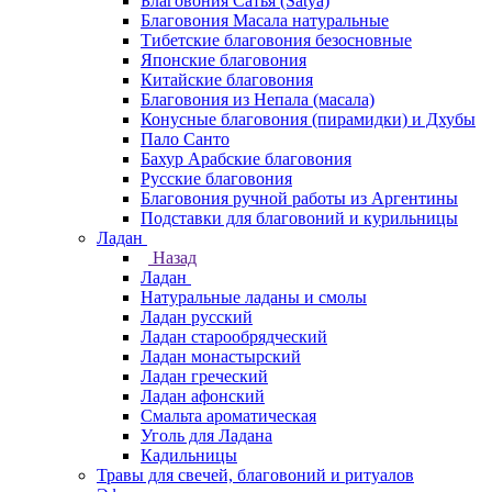
Благовония Сатья (Satya)
Благовония Масала натуральные
Тибетские благовония безосновные
Японские благовония
Китайские благовония
Благовония из Непала (масала)
Конусные благовония (пирамидки) и Дхубы
Пало Санто
Бахур Арабские благовония
Русские благовония
Благовония ручной работы из Аргентины
Подставки для благовоний и курильницы
Ладан
Назад
Ладан
Натуральные ладаны и смолы
Ладан русский
Ладан старообрядческий
Ладан монастырский
Ладан греческий
Ладан афонский
Смальта ароматическая
Уголь для Ладана
Кадильницы
Травы для свечей, благовоний и ритуалов