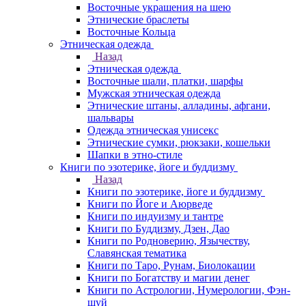
Восточные украшения на шею
Этнические браслеты
Восточные Кольца
Этническая одежда
Назад
Этническая одежда
Восточные шали, платки, шарфы
Мужская этническая одежда
Этнические штаны, алладины, афгани,
шальвары
Одежда этническая унисекс
Этнические сумки, рюкзаки, кошельки
Шапки в этно-стиле
Книги по эзотерике, йоге и буддизму
Назад
Книги по эзотерике, йоге и буддизму
Книги по Йоге и Аюрведе
Книги по индуизму и тантре
Книги по Буддизму, Дзен, Дао
Книги по Родноверию, Язычеству,
Славянская тематика
Книги по Таро, Рунам, Биолокации
Книги по Богатству и магии денег
Книги по Астрологии, Нумерологии, Фэн-
шуй