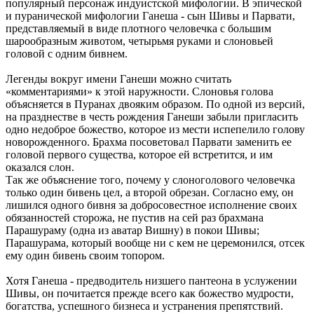
популярный персонаж индуистской мифологии. В эпической
и пуранической мифологии Ганеша - сын Шивы и Парвати,
представляемый в виде плотного человечка с большим
шарообразным животом, четырьмя руками и слоновьей
головой с одним бивнем.
Легенды вокруг имени Ганеши можно считать
«комментариями» к этой наружности. Слоновья голова
объясняется в Пуранах двояким образом. По одной из версий,
на празднестве в честь рождения Ганеши забыли пригласить
одно недоброе божество, которое из мести испепелило голову
новорожденного. Брахма посоветовал Парвати заменить ее
головой первого существа, которое ей встретится, и им
оказался слон.
Так же объяснение того, почему у слоноголового человечка
только один бивень цел, а второй обрезан. Согласно ему, он
лишился одного бивня за добросовестное исполнение своих
обязанностей сторожа, не пустив на сей раз брахмана
Парашураму (одна из аватар Вишну) в покои Шивы;
Парашурама, который вообще ни с кем не церемонился, отсек
ему один бивень своим топором.
Хотя Ганеша - предводитель низшего пантеона в услужении
Шивы, он почитается прежде всего как божество мудрости,
богатства, успешного бизнеса и устранения препятствий.