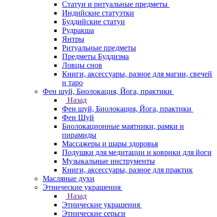
Статуи и ритуальные предметы
Индийские статуэтки
Буддийские статуи
Рудракша
Янтры
Ритуальные предметы
Предметы Буддизма
Ловцы снов
Книги, аксессуары, разное для магии, свечей
и таро
Фен шуй, Биолокация, Йога, практики
Назад
Фен шуй, Биолокация, Йога, практики
Фен Шуй
Биолокационные маятники, рамки и
пирамиды
Массажеры и шары здоровья
Подушки для медитации и коврики для йоги
Музыкальные инструменты
Книги, аксессуары, разное для практик
Масляные духи
Этнические украшения
Назад
Этнические украшения
Этнические серьги