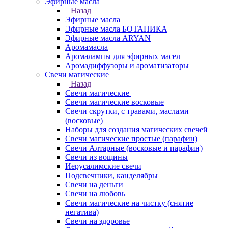
Эфирные масла
Назад
Эфирные масла
Эфирные масла БОТАНИКА
Эфирные масла ARYAN
Аромамасла
Аромалампы для эфирных масел
Аромадиффузоры и ароматизаторы
Свечи магические
Назад
Свечи магические
Свечи магические восковые
Свечи скрутки, с травами, маслами
(восковые)
Наборы для создания магических свечей
Свечи магические простые (парафин)
Свечи Алтарные (восковые и парафин)
Свечи из вощины
Иерусалимские свечи
Подсвечники, канделябры
Свечи на деньги
Свечи на любовь
Свечи магические на чистку (снятие
негатива)
Свечи на здоровье