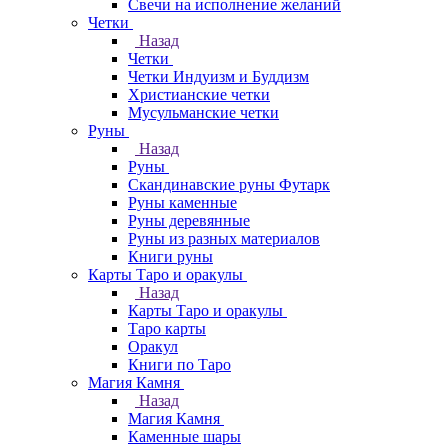
Свечи на исполнение желаний
Четки
Назад
Четки
Четки Индуизм и Буддизм
Христианские четки
Мусульманские четки
Руны
Назад
Руны
Скандинавские руны Футарк
Руны каменные
Руны деревянные
Руны из разных материалов
Книги руны
Карты Таро и оракулы
Назад
Карты Таро и оракулы
Таро карты
Оракул
Книги по Таро
Магия Камня
Назад
Магия Камня
Каменные шары