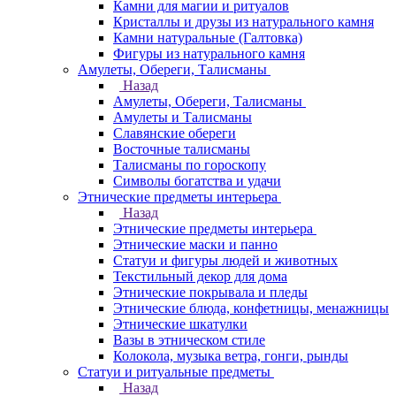
Камни для магии и ритуалов
Кристаллы и друзы из натурального камня
Камни натуральные (Галтовка)
Фигуры из натурального камня
Амулеты, Обереги, Талисманы
Назад
Амулеты, Обереги, Талисманы
Амулеты и Талисманы
Славянские обереги
Восточные талисманы
Талисманы по гороскопу
Символы богатства и удачи
Этнические предметы интерьера
Назад
Этнические предметы интерьера
Этнические маски и панно
Статуи и фигуры людей и животных
Текстильный декор для дома
Этнические покрывала и пледы
Этнические блюда, конфетницы, менажницы
Этнические шкатулки
Вазы в этническом стиле
Колокола, музыка ветра, гонги, рынды
Статуи и ритуальные предметы
Назад