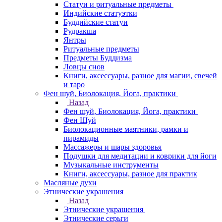
Статуи и ритуальные предметы
Индийские статуэтки
Буддийские статуи
Рудракша
Янтры
Ритуальные предметы
Предметы Буддизма
Ловцы снов
Книги, аксессуары, разное для магии, свечей
и таро
Фен шуй, Биолокация, Йога, практики
Назад
Фен шуй, Биолокация, Йога, практики
Фен Шуй
Биолокационные маятники, рамки и
пирамиды
Массажеры и шары здоровья
Подушки для медитации и коврики для йоги
Музыкальные инструменты
Книги, аксессуары, разное для практик
Масляные духи
Этнические украшения
Назад
Этнические украшения
Этнические серьги