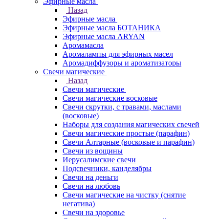
Эфирные масла
Назад
Эфирные масла
Эфирные масла БОТАНИКА
Эфирные масла ARYAN
Аромамасла
Аромалампы для эфирных масел
Аромадиффузоры и ароматизаторы
Свечи магические
Назад
Свечи магические
Свечи магические восковые
Свечи скрутки, с травами, маслами
(восковые)
Наборы для создания магических свечей
Свечи магические простые (парафин)
Свечи Алтарные (восковые и парафин)
Свечи из вощины
Иерусалимские свечи
Подсвечники, канделябры
Свечи на деньги
Свечи на любовь
Свечи магические на чистку (снятие
негатива)
Свечи на здоровье