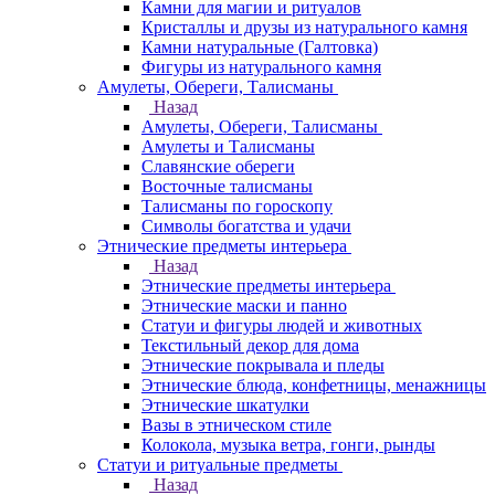
Камни для магии и ритуалов
Кристаллы и друзы из натурального камня
Камни натуральные (Галтовка)
Фигуры из натурального камня
Амулеты, Обереги, Талисманы
Назад
Амулеты, Обереги, Талисманы
Амулеты и Талисманы
Славянские обереги
Восточные талисманы
Талисманы по гороскопу
Символы богатства и удачи
Этнические предметы интерьера
Назад
Этнические предметы интерьера
Этнические маски и панно
Статуи и фигуры людей и животных
Текстильный декор для дома
Этнические покрывала и пледы
Этнические блюда, конфетницы, менажницы
Этнические шкатулки
Вазы в этническом стиле
Колокола, музыка ветра, гонги, рынды
Статуи и ритуальные предметы
Назад