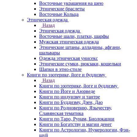
Восточные украшения на шею
Этнические браслеты
Восточные Кольца
Этническая одежда
Назад
Этническая одежда
Восточные шали, платки, шарфы
Мужская этническая одежда
Этнические штаны, алладины, афгани,
шальвары
Одежда этническая унисекс
Этнические сумки, рюкзаки, кошельки
Шапки в этно-стиле
Книги по эзотерике, йоге и буддизму
Назад
Книги по эзотерике, йоге и буддизму
Книги по Йоге и Аюрведе
Книги по индуизму и тантре
Книги по Буддизму, Дзен, Дао
Книги по Родноверию, Язычеству,
Славянская тематика
Книги по Таро, Рунам, Биолокации
Книги по Богатству и магии денег
Книги по Астрологии, Нумерологии, Фэн-
шуй