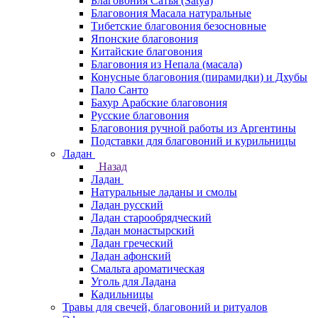
Благовония Сатья (Satya)
Благовония Масала натуральные
Тибетские благовония безосновные
Японские благовония
Китайские благовония
Благовония из Непала (масала)
Конусные благовония (пирамидки) и Дхубы
Пало Санто
Бахур Арабские благовония
Русские благовония
Благовония ручной работы из Аргентины
Подставки для благовоний и курильницы
Ладан
Назад
Ладан
Натуральные ладаны и смолы
Ладан русский
Ладан старообрядческий
Ладан монастырский
Ладан греческий
Ладан афонский
Смальта ароматическая
Уголь для Ладана
Кадильницы
Травы для свечей, благовоний и ритуалов