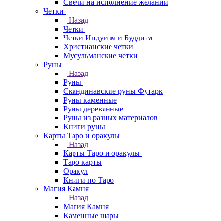
Свечи на исполнение желаний
Четки
Назад
Четки
Четки Индуизм и Буддизм
Христианские четки
Мусульманские четки
Руны
Назад
Руны
Скандинавские руны Футарк
Руны каменные
Руны деревянные
Руны из разных материалов
Книги руны
Карты Таро и оракулы
Назад
Карты Таро и оракулы
Таро карты
Оракул
Книги по Таро
Магия Камня
Назад
Магия Камня
Каменные шары