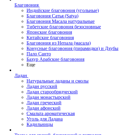
Благовония
Индийские благовония (угольные)
Благовония Сатья (Satya)
Благовония Масала натуральные
Тибетские благовония безосновные
Японские благовония
Китайские благовония
Благовония из Непала (масала)
Конусные благовония (пирамидки) и Дхубы
Пало Санто
Бахур Арабские благовония
Еще
Ладан
Натуральные ладаны и смолы
Ладан русский
Ладан старообрядческий
Ладан монастырский
Ладан греческий
Ладан афонский
Смальта ароматическая
Уголь для Ладана
Кадильницы