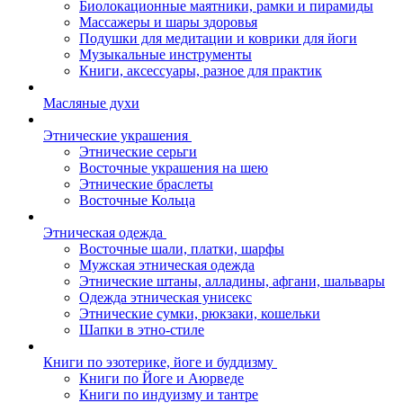
Биолокационные маятники, рамки и пирамиды
Массажеры и шары здоровья
Подушки для медитации и коврики для йоги
Музыкальные инструменты
Книги, аксессуары, разное для практик
Масляные духи
Этнические украшения
Этнические серьги
Восточные украшения на шею
Этнические браслеты
Восточные Кольца
Этническая одежда
Восточные шали, платки, шарфы
Мужская этническая одежда
Этнические штаны, алладины, афгани, шальвары
Одежда этническая унисекс
Этнические сумки, рюкзаки, кошельки
Шапки в этно-стиле
Книги по эзотерике, йоге и буддизму
Книги по Йоге и Аюрведе
Книги по индуизму и тантре