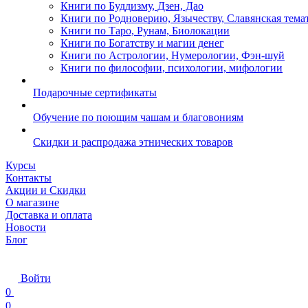
Книги по Буддизму, Дзен, Дао
Книги по Родноверию, Язычеству, Славянская тема
Книги по Таро, Рунам, Биолокации
Книги по Богатству и магии денег
Книги по Астрологии, Нумерологии, Фэн-шуй
Книги по философии, психологии, мифологии
Подарочные сертификаты
Обучение по поющим чашам и благовониям
Скидки и распродажа этнических товаров
Курсы
Контакты
Акции и Скидки
О магазине
Доставка и оплата
Новости
Блог
Войти
0
0