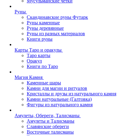
Мусульманские четки
Руны
Скандинавские руны Футарк
Руны каменные
Руны деревянные
Руны из разных материалов
Книги руны
Карты Таро и оракулы
Таро карты
Оракул
Книги по Таро
Магия Камня
Каменные шары
Камни для магии и ритуалов
Кристаллы и друзы из натурального камня
Камни натуральные (Галтовка)
Фигуры из натурального камня
Амулеты, Обереги, Талисманы
Амулеты и Талисманы
Славянские обереги
Восточные талисманы