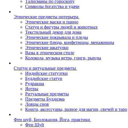
Талисманы по гороскопу
Символы богатства и удачи
Этнические предметы интерьера
Этнические маски и панно
Статуи и фигуры людей и животных
Текстильный декор для дома
Этнические покрывала и пледы
Этнические блюда, конфетницы, менажницы
Этнические шкатулки
Вазы в этническом стиле
Колокола, музыка ветра, гонги, рынды
Статуи и ритуальные предметы
Индийские статуэтки
Буддийские статуи
Рудракша
Янтры
Ритуальные предметы
Предметы Буддизма
Ловцы снов
Книги, аксессуары, разное для магии, свечей и таро
Фен шуй, Биолокация, Йога, практики
Фен Шуй