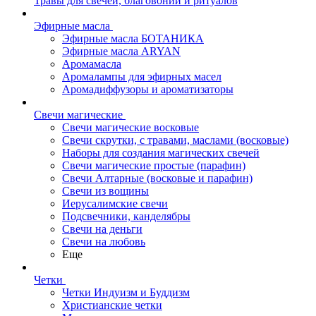
Травы для свечей, благовоний и ритуалов
Эфирные масла
Эфирные масла БОТАНИКА
Эфирные масла ARYAN
Аромамасла
Аромалампы для эфирных масел
Аромадиффузоры и ароматизаторы
Свечи магические
Свечи магические восковые
Свечи скрутки, с травами, маслами (восковые)
Наборы для создания магических свечей
Свечи магические простые (парафин)
Свечи Алтарные (восковые и парафин)
Свечи из вощины
Иерусалимские свечи
Подсвечники, канделябры
Свечи на деньги
Свечи на любовь
Еще
Четки
Четки Индуизм и Буддизм
Христианские четки