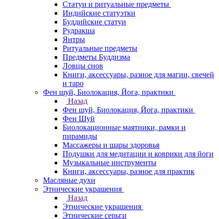
Статуи и ритуальные предметы
Индийские статуэтки
Буддийские статуи
Рудракша
Янтры
Ритуальные предметы
Предметы Буддизма
Ловцы снов
Книги, аксессуары, разное для магии, свечей
и таро
Фен шуй, Биолокация, Йога, практики
Назад
Фен шуй, Биолокация, Йога, практики
Фен Шуй
Биолокационные маятники, рамки и
пирамиды
Массажеры и шары здоровья
Подушки для медитации и коврики для йоги
Музыкальные инструменты
Книги, аксессуары, разное для практик
Масляные духи
Этнические украшения
Назад
Этнические украшения
Этнические серьги