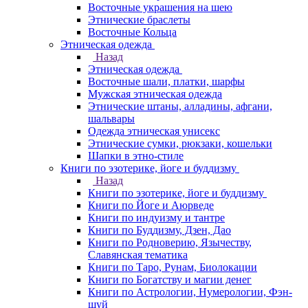
Восточные украшения на шею
Этнические браслеты
Восточные Кольца
Этническая одежда
Назад
Этническая одежда
Восточные шали, платки, шарфы
Мужская этническая одежда
Этнические штаны, алладины, афгани,
шальвары
Одежда этническая унисекс
Этнические сумки, рюкзаки, кошельки
Шапки в этно-стиле
Книги по эзотерике, йоге и буддизму
Назад
Книги по эзотерике, йоге и буддизму
Книги по Йоге и Аюрведе
Книги по индуизму и тантре
Книги по Буддизму, Дзен, Дао
Книги по Родноверию, Язычеству,
Славянская тематика
Книги по Таро, Рунам, Биолокации
Книги по Богатству и магии денег
Книги по Астрологии, Нумерологии, Фэн-
шуй