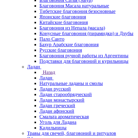
Благовония Сатья (Satya)
Благовония Масала натуральные
Тибетские благовония безосновные
Японские благовония
Китайские благовония
Благовония из Непала (масала)
Конусные благовония (пирамидки) и Дхубы
Пало Санто
Бахур Арабские благовония
Русские благовония
Благовония ручной работы из Аргентины
Подставки для благовоний и курильницы
Ладан
Назад
Ладан
Натуральные ладаны и смолы
Ладан русский
Ладан старообрядческий
Ладан монастырский
Ладан греческий
Ладан афонский
Смальта ароматическая
Уголь для Ладана
Кадильницы
Травы для свечей, благовоний и ритуалов