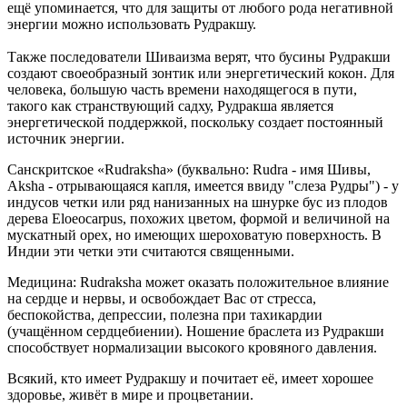
ещё упоминается, что для защиты от любого рода негативной
энергии можно использовать Рудракшу.
Также последователи Шиваизма верят, что бусины Рудракши
создают своеобразный зонтик или энергетический кокон. Для
человека, большую часть времени находящегося в пути,
такого как странствующий садху, Рудракша является
энергетической поддержкой, поскольку создает постоянный
источник энергии.
Санскритское «Rudraksha» (буквально: Rudra - имя Шивы,
Aksha - отрывающаяся капля, имеется ввиду "слеза Рудры") - у
индусов четки или ряд нанизанных на шнурке бус из плодов
дерева Eloeocarpus, похожих цветом, формой и величиной на
мускатный орех, но имеющих шероховатую поверхность. В
Индии эти четки эти считаются священными.
Медицина: Rudraksha может оказать положительное влияние
на сердце и нервы, и освобождает Вас от стресса,
беспокойства, депрессии, полезна при тахикардии
(учащённом сердцебиении). Ношение браслета из Рудракши
способствует нормализации высокого кровяного давления.
Всякий, кто имеет Рудракшу и почитает её, имеет хорошее
здоровье, живёт в мире и процветании.