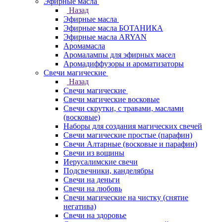
Эфирные масла
Назад
Эфирные масла
Эфирные масла БОТАНИКА
Эфирные масла ARYAN
Аромамасла
Аромалампы для эфирных масел
Аромадиффузоры и ароматизаторы
Свечи магические
Назад
Свечи магические
Свечи магические восковые
Свечи скрутки, с травами, маслами
(восковые)
Наборы для создания магических свечей
Свечи магические простые (парафин)
Свечи Алтарные (восковые и парафин)
Свечи из вощины
Иерусалимские свечи
Подсвечники, канделябры
Свечи на деньги
Свечи на любовь
Свечи магические на чистку (снятие
негатива)
Свечи на здоровье