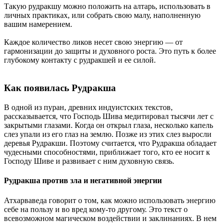
Такую рудракшу можно положить на алтарь, использовать в
личных практиках, или собрать свою малу, наполненную
вашим намерением.
Каждое количество ликов несет свою энергию — от
гармонизации до защиты и духовного роста. Это путь к более
глубокому контакту с рудракшей и ее силой.
Как появилась Рудракша
В одной из пуран, древних индуистских текстов,
рассказывается, что Господь Шива медитировал тысячи лет с
закрытыми глазами. Когда он открыл глаза, несколько капель
слез упали из его глаз на землю. Позже из этих слез выросли
деревья Рудракши. Поэтому считается, что Рудракша обладает
чудесными способностями, приближает того, кто ее носит к
Господу Шиве и развивает с ним духовную связь.
Рудракша против зла и негативной энергии
Атхарваведа говорит о том, как можно использовать энергию
себе на пользу и во вред кому-то другому. Это текст о
всевозможном магическом воздействии и заклинаниях. В нем