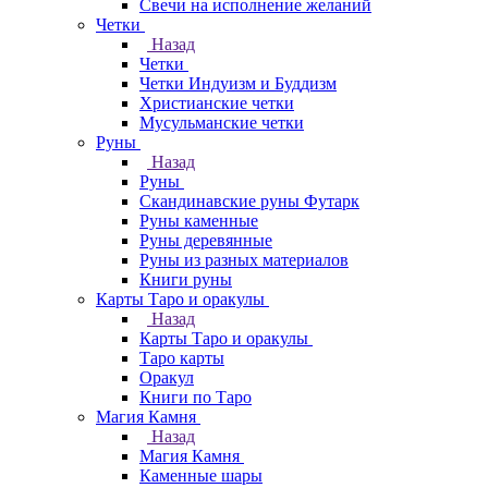
Свечи на исполнение желаний
Четки
Назад
Четки
Четки Индуизм и Буддизм
Христианские четки
Мусульманские четки
Руны
Назад
Руны
Скандинавские руны Футарк
Руны каменные
Руны деревянные
Руны из разных материалов
Книги руны
Карты Таро и оракулы
Назад
Карты Таро и оракулы
Таро карты
Оракул
Книги по Таро
Магия Камня
Назад
Магия Камня
Каменные шары