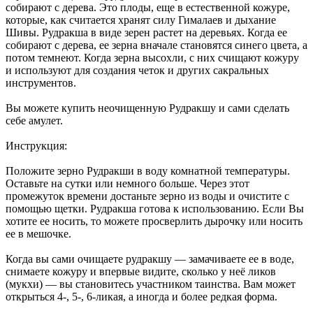
собирают с дерева. Это плоды, еще в естественной кожуре,
которые, как считается хранят силу Гималаев и дыхание
Шивы. Рудракша в виде зерен растет на деревьях. Когда ее
собирают с дерева, ее зерна вначале становятся синего цвета, а
потом темнеют. Когда зерна высохли, с них счищают кожуру
и используют для создания четок и других сакральных
инструментов.
Вы можете купить неочищенную Рудракшу и сами сделать
себе амулет.
Инструкция:
Положите зерно Рудракши в воду комнатной температуры.
Оставьте на сутки или немного больше. Через этот
промежуток времени достаньте зерно из воды и очистите с
помощью щетки. Рудракша готова к использованию. Если Вы
хотите ее носить, то можете просверлить дырочку или носить
ее в мешочке.
Когда вы сами очищаете рудракшу — замачиваете ее в воде,
снимаете кожуру и впервые видите, сколько у неё ликов
(мукхи) — вы становитесь участником таинства. Вам может
открыться 4-, 5-, 6-ликая, а иногда и более редкая форма.