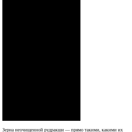
Зерна неочищенной рудракши — прямо такими, какими их