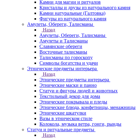
Камни для магии и ритуалов
Кристаллы и друзы из натурального камня
Камни натуральные (Галтовка)
Фигуры из натурального камня
Амулеты, Обереги, Талисманы
Назад
Амулеты, Обереги, Талисманы
Амулеты и Талисманы
Славянские обереги
Восточные талисманы
Талисманы по гороскопу
Символы богатства и удачи
Этнические предметы интерьера
Назад
Этнические предметы интерьера
Этнические маски и панно
Статуи и фигуры людей и животных
Текстильный декор для дома
Этнические покрывала и пледы
Этнические блюда, конфетницы, менажницы
Этнические шкатулки
Вазы в этническом стиле
Колокола, музыка ветра, гонги, рынды
Статуи и ритуальные предметы
Назад