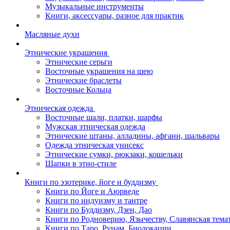
Музыкальные инструменты
Книги, аксессуары, разное для практик
Масляные духи
Этнические украшения
Этнические серьги
Восточные украшения на шею
Этнические браслеты
Восточные Кольца
Этническая одежда
Восточные шали, платки, шарфы
Мужская этническая одежда
Этнические штаны, алладины, афгани, шальвары
Одежда этническая унисекс
Этнические сумки, рюкзаки, кошельки
Шапки в этно-стиле
Книги по эзотерике, йоге и буддизму
Книги по Йоге и Аюрведе
Книги по индуизму и тантре
Книги по Буддизму, Дзен, Дао
Книги по Родноверию, Язычеству, Славянская тема
Книги по Таро, Рунам, Биолокации