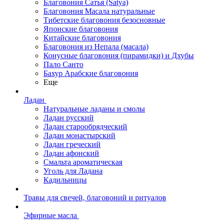
Благовония Сатья (Satya)
Благовония Масала натуральные
Тибетские благовония безосновные
Японские благовония
Китайские благовония
Благовония из Непала (масала)
Конусные благовония (пирамидки) и Дхубы
Пало Санто
Бахур Арабские благовония
Еще
Ладан
Натуральные ладаны и смолы
Ладан русский
Ладан старообрядческий
Ладан монастырский
Ладан греческий
Ладан афонский
Смальта ароматическая
Уголь для Ладана
Кадильницы
Травы для свечей, благовоний и ритуалов
Эфирные масла