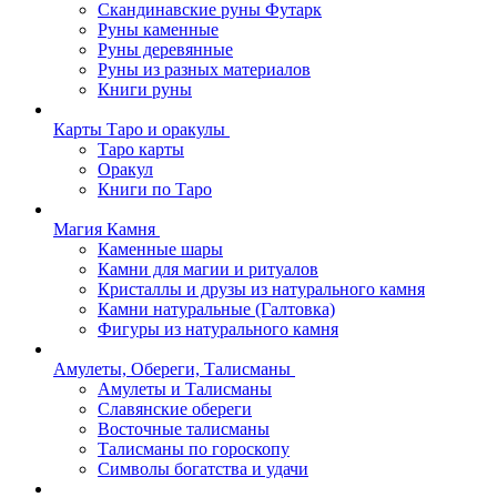
Скандинавские руны Футарк
Руны каменные
Руны деревянные
Руны из разных материалов
Книги руны
Карты Таро и оракулы
Таро карты
Оракул
Книги по Таро
Магия Камня
Каменные шары
Камни для магии и ритуалов
Кристаллы и друзы из натурального камня
Камни натуральные (Галтовка)
Фигуры из натурального камня
Амулеты, Обереги, Талисманы
Амулеты и Талисманы
Славянские обереги
Восточные талисманы
Талисманы по гороскопу
Символы богатства и удачи