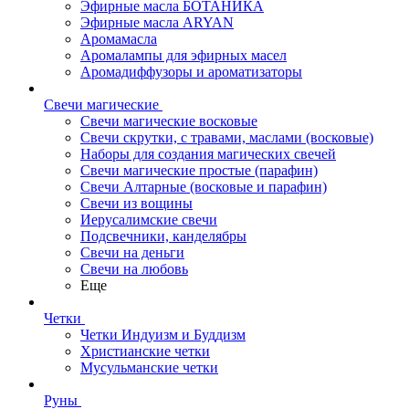
Эфирные масла БОТАНИКА
Эфирные масла ARYAN
Аромамасла
Аромалампы для эфирных масел
Аромадиффузоры и ароматизаторы
Свечи магические
Свечи магические восковые
Свечи скрутки, с травами, маслами (восковые)
Наборы для создания магических свечей
Свечи магические простые (парафин)
Свечи Алтарные (восковые и парафин)
Свечи из вощины
Иерусалимские свечи
Подсвечники, канделябры
Свечи на деньги
Свечи на любовь
Еще
Четки
Четки Индуизм и Буддизм
Христианские четки
Мусульманские четки
Руны