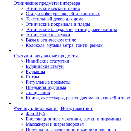
Этнические предметы интерьера
Этнические маски и панно
Статуи и фигуры людей и животных
Текстильный декор для дома
Этнические покрывала и пледы
Этнические блюда, конфетницы, менажницы
Этнические шкатулки
Вазы в этническом стиле
Колокола, музыка ветра, гонги, рынды
Статуи и ритуальные предметы
Индийские статуэтки
Буддийские статуи
Рудракша
Янтры
Ритуальные предметы
Предметы Буддизма
Ловцы снов
Книги, аксессуары, разное для магии, свечей и таро
Фен шуй, Биолокация, Йога, практики
Фен Шуй
Биолокационные маятники, рамки и пирамиды
Массажеры и шары здоровья
Подушки для медитации и коврики для йоги