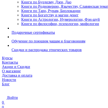
Книги по Буддизму, Дзен, Дао
Книги по Родноверию, Язычеству, Славянская тема
Книги по Таро, Рунам, Биолокации
Книги по Богатству и магии денег
Книги по Астрологии, Нумерологии, Фэн-шуй
Книги по философии, психологии, мифологии
Подарочные сертификаты
Обучение по поющим чашам и благовониям
Скидки и распродажа этнических товаров
Курсы
Контакты
Акции и Скидки
О магазине
Доставка и оплата
Новости
Блог
Войти
0
0