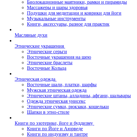
Биолокационные маятники, рамки и пирамиды
Массажеры и шары здоровья
Подушки для медитации и коврики для йоги
Музыкальные инструменты
Книги, аксессуары, разное для практик
Масляные духи
Этнические украшения
Этнические серьги
Восточные украшения на шею
Этнические браслеты
Восточные Кольца
Этническая одежда
Восточные шали, платки, шарфы
Мужская этническая одежда
Этнические штаны, алладины, афгани, шальвары
Одежда этническая унисекс
Этнические сумки, рюкзаки, кошельки
Шапки в этно-стиле
Книги по эзотерике, йоге и буддизму
Книги по Йоге и Аюрведе
Книги по индуизму и тантре