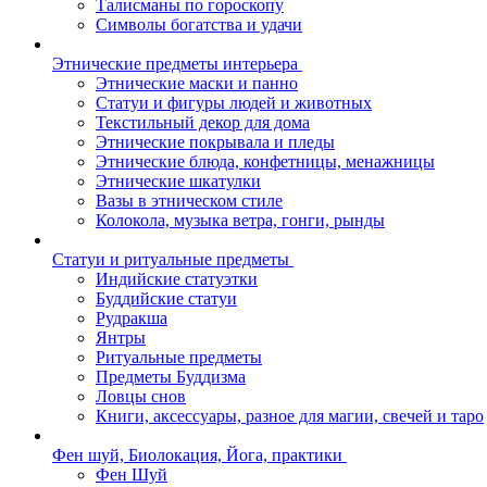
Талисманы по гороскопу
Символы богатства и удачи
Этнические предметы интерьера
Этнические маски и панно
Статуи и фигуры людей и животных
Текстильный декор для дома
Этнические покрывала и пледы
Этнические блюда, конфетницы, менажницы
Этнические шкатулки
Вазы в этническом стиле
Колокола, музыка ветра, гонги, рынды
Статуи и ритуальные предметы
Индийские статуэтки
Буддийские статуи
Рудракша
Янтры
Ритуальные предметы
Предметы Буддизма
Ловцы снов
Книги, аксессуары, разное для магии, свечей и таро
Фен шуй, Биолокация, Йога, практики
Фен Шуй