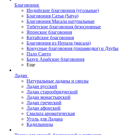
Благовония
Индийские благовония (угольные)
Благовония Сатья (Satya)
Благовония Масала натуральные
Тибетские благовония безосновные
Японские благовония
Китайские благовония
Благовония из Непала (масала)
Конусные благовония (пирамидки) и Дхубы
Пало Санто
Бахур Арабские благовония
Еще
Ладан
Натуральные ладаны и смолы
Ладан русский
Ладан старообрядческий
Ладан монастырский
Ладан греческий
Ладан афонский
Смальта ароматическая
Уголь для Ладана
Кадильницы