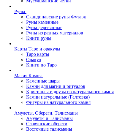
Мусульманские четки
Руны
Скандинавские руны Футарк
Руны каменные
Руны деревянные
Руны из разных материалов
Книги руны
Карты Таро и оракулы
Таро карты
Оракул
Книги по Таро
Магия Камня
Каменные шары
Камни для магии и ритуалов
Кристаллы и друзы из натурального камня
Камни натуральные (Галтовка)
Фигуры из натурального камня
Амулеты, Обереги, Талисманы
Амулеты и Талисманы
Славянские обереги
Восточные талисманы