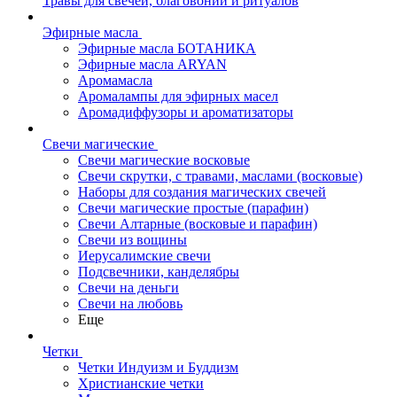
Травы для свечей, благовоний и ритуалов
Эфирные масла
Эфирные масла БОТАНИКА
Эфирные масла ARYAN
Аромамасла
Аромалампы для эфирных масел
Аромадиффузоры и ароматизаторы
Свечи магические
Свечи магические восковые
Свечи скрутки, с травами, маслами (восковые)
Наборы для создания магических свечей
Свечи магические простые (парафин)
Свечи Алтарные (восковые и парафин)
Свечи из вощины
Иерусалимские свечи
Подсвечники, канделябры
Свечи на деньги
Свечи на любовь
Еще
Четки
Четки Индуизм и Буддизм
Христианские четки