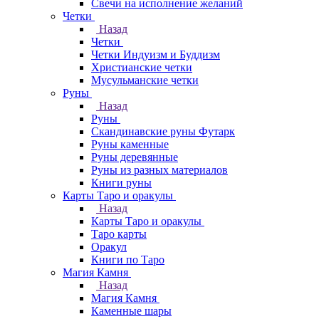
Свечи на исполнение желаний
Четки
Назад
Четки
Четки Индуизм и Буддизм
Христианские четки
Мусульманские четки
Руны
Назад
Руны
Скандинавские руны Футарк
Руны каменные
Руны деревянные
Руны из разных материалов
Книги руны
Карты Таро и оракулы
Назад
Карты Таро и оракулы
Таро карты
Оракул
Книги по Таро
Магия Камня
Назад
Магия Камня
Каменные шары