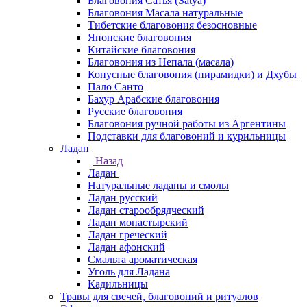
Благовония Сатья (Satya)
Благовония Масала натуральные
Тибетские благовония безосновные
Японские благовония
Китайские благовония
Благовония из Непала (масала)
Конусные благовония (пирамидки) и Дхубы
Пало Санто
Бахур Арабские благовония
Русские благовония
Благовония ручной работы из Аргентины
Подставки для благовоний и курильницы
Ладан
Назад
Ладан
Натуральные ладаны и смолы
Ладан русский
Ладан старообрядческий
Ладан монастырский
Ладан греческий
Ладан афонский
Смальта ароматическая
Уголь для Ладана
Кадильницы
Травы для свечей, благовоний и ритуалов