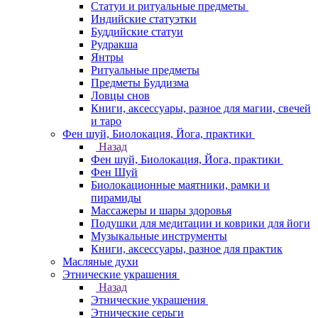
Статуи и ритуальные предметы
Индийские статуэтки
Буддийские статуи
Рудракша
Янтры
Ритуальные предметы
Предметы Буддизма
Ловцы снов
Книги, аксессуары, разное для магии, свечей
и таро
Фен шуй, Биолокация, Йога, практики
Назад
Фен шуй, Биолокация, Йога, практики
Фен Шуй
Биолокационные маятники, рамки и
пирамиды
Массажеры и шары здоровья
Подушки для медитации и коврики для йоги
Музыкальные инструменты
Книги, аксессуары, разное для практик
Масляные духи
Этнические украшения
Назад
Этнические украшения
Этнические серьги