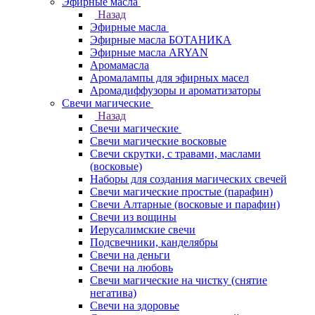
Эфирные масла
Назад
Эфирные масла
Эфирные масла БОТАНИКА
Эфирные масла ARYAN
Аромамасла
Аромалампы для эфирных масел
Аромадиффузоры и ароматизаторы
Свечи магические
Назад
Свечи магические
Свечи магические восковые
Свечи скрутки, с травами, маслами
(восковые)
Наборы для создания магических свечей
Свечи магические простые (парафин)
Свечи Алтарные (восковые и парафин)
Свечи из вощины
Иерусалимские свечи
Подсвечники, канделябры
Свечи на деньги
Свечи на любовь
Свечи магические на чистку (снятие
негатива)
Свечи на здоровье