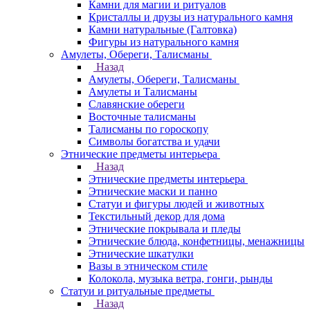
Камни для магии и ритуалов
Кристаллы и друзы из натурального камня
Камни натуральные (Галтовка)
Фигуры из натурального камня
Амулеты, Обереги, Талисманы
Назад
Амулеты, Обереги, Талисманы
Амулеты и Талисманы
Славянские обереги
Восточные талисманы
Талисманы по гороскопу
Символы богатства и удачи
Этнические предметы интерьера
Назад
Этнические предметы интерьера
Этнические маски и панно
Статуи и фигуры людей и животных
Текстильный декор для дома
Этнические покрывала и пледы
Этнические блюда, конфетницы, менажницы
Этнические шкатулки
Вазы в этническом стиле
Колокола, музыка ветра, гонги, рынды
Статуи и ритуальные предметы
Назад