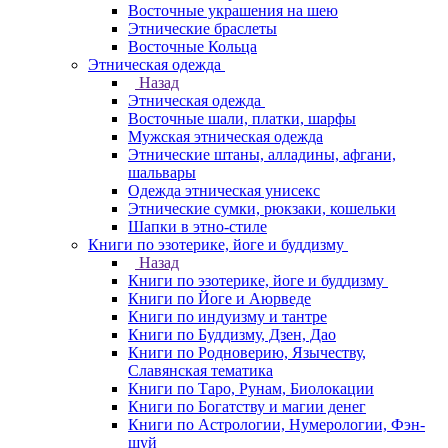
Восточные украшения на шею
Этнические браслеты
Восточные Кольца
Этническая одежда
Назад
Этническая одежда
Восточные шали, платки, шарфы
Мужская этническая одежда
Этнические штаны, алладины, афгани,
шальвары
Одежда этническая унисекс
Этнические сумки, рюкзаки, кошельки
Шапки в этно-стиле
Книги по эзотерике, йоге и буддизму
Назад
Книги по эзотерике, йоге и буддизму
Книги по Йоге и Аюрведе
Книги по индуизму и тантре
Книги по Буддизму, Дзен, Дао
Книги по Родноверию, Язычеству,
Славянская тематика
Книги по Таро, Рунам, Биолокации
Книги по Богатству и магии денег
Книги по Астрологии, Нумерологии, Фэн-
шуй