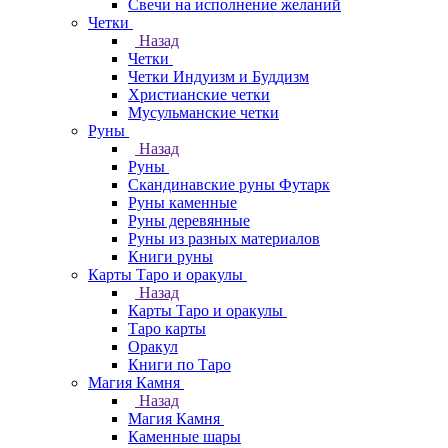
Свечи на исполнение желаний
Четки
Назад
Четки
Четки Индуизм и Буддизм
Христианские четки
Мусульманские четки
Руны
Назад
Руны
Скандинавские руны Футарк
Руны каменные
Руны деревянные
Руны из разных материалов
Книги руны
Карты Таро и оракулы
Назад
Карты Таро и оракулы
Таро карты
Оракул
Книги по Таро
Магия Камня
Назад
Магия Камня
Каменные шары