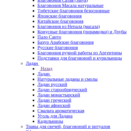
Благовония Сатья (Satya)
Благовония Масала натуральные
Тибетские благовония безосновные
Японские благовония
Китайские благовония
Благовония из Непала (масала)
Конусные благовония (пирамидки) и Дхубы
Пало Санто
Бахур Арабские благовония
Русские благовония
Благовония ручной работы из Аргентины
Подставки для благовоний и курильницы
Ладан
Назад
Ладан
Натуральные ладаны и смолы
Ладан русский
Ладан старообрядческий
Ладан монастырский
Ладан греческий
Ладан афонский
Смальта ароматическая
Уголь для Ладана
Кадильницы
Травы для свечей, благовоний и ритуалов