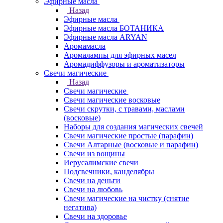
Эфирные масла
Назад
Эфирные масла
Эфирные масла БОТАНИКА
Эфирные масла ARYAN
Аромамасла
Аромалампы для эфирных масел
Аромадиффузоры и ароматизаторы
Свечи магические
Назад
Свечи магические
Свечи магические восковые
Свечи скрутки, с травами, маслами
(восковые)
Наборы для создания магических свечей
Свечи магические простые (парафин)
Свечи Алтарные (восковые и парафин)
Свечи из вощины
Иерусалимские свечи
Подсвечники, канделябры
Свечи на деньги
Свечи на любовь
Свечи магические на чистку (снятие
негатива)
Свечи на здоровье