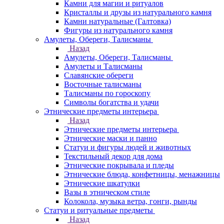
Камни для магии и ритуалов
Кристаллы и друзы из натурального камня
Камни натуральные (Галтовка)
Фигуры из натурального камня
Амулеты, Обереги, Талисманы
Назад
Амулеты, Обереги, Талисманы
Амулеты и Талисманы
Славянские обереги
Восточные талисманы
Талисманы по гороскопу
Символы богатства и удачи
Этнические предметы интерьера
Назад
Этнические предметы интерьера
Этнические маски и панно
Статуи и фигуры людей и животных
Текстильный декор для дома
Этнические покрывала и пледы
Этнические блюда, конфетницы, менажницы
Этнические шкатулки
Вазы в этническом стиле
Колокола, музыка ветра, гонги, рынды
Статуи и ритуальные предметы
Назад