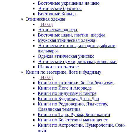
Восточные украшения на шею
Этнические браслеты
Восточные Кольца
Этническая одежда
Назад
Этническая одежда
Восточные шали, платки, шарфы
Мужская этническая одежда
Этнические штаны, алладины, афгани,
шальвары
Одежда этническая унисекс
Этнические сумки, рюкзаки, кошельки
Шапки в этно-стиле
Книги по эзотерике, йоге и буддизму
Назад
Книги по эзотерике, йоге и буддизму
Книги по Йоге и Аюрведе
Книги по индуизму и тантре
Книги по Буддизму, Дзен, Дао
Книги по Родноверию, Язычеству,
Славянская тематика
Книги по Таро, Рунам, Биолокации
Книги по Богатству и магии денег
Книги по Астрологии, Нумерологии, Фэн-
шуй