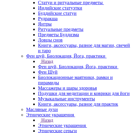
Статуи и ритуальные предметы
Индийские статуэтки
Буддийские статуи
Рудракша
Янтры
Ритуальные предметы
Предметы Буддизма
Ловцы снов
Книги, аксессуары, разное для магии, свечей
и таро
Фен шуй, Биолокация, Йога, практики
Назад
Фен шуй, Биолокация, Йога, практики
Фен Шуй
Биолокационные маятники, рамки и
пирамиды
Массажеры и шары здоровья
Подушки для медитации и коврики для йоги
Музыкальные инструменты
Книги, аксессуары, разное для практик
Масляные духи
Этнические украшения
Назад
Этнические украшения
Этнические серьги