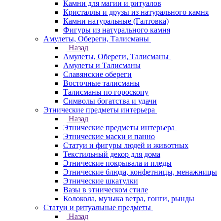
Камни для магии и ритуалов
Кристаллы и друзы из натурального камня
Камни натуральные (Галтовка)
Фигуры из натурального камня
Амулеты, Обереги, Талисманы
Назад
Амулеты, Обереги, Талисманы
Амулеты и Талисманы
Славянские обереги
Восточные талисманы
Талисманы по гороскопу
Символы богатства и удачи
Этнические предметы интерьера
Назад
Этнические предметы интерьера
Этнические маски и панно
Статуи и фигуры людей и животных
Текстильный декор для дома
Этнические покрывала и пледы
Этнические блюда, конфетницы, менажницы
Этнические шкатулки
Вазы в этническом стиле
Колокола, музыка ветра, гонги, рынды
Статуи и ритуальные предметы
Назад