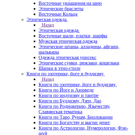
Восточные украшения на шею
Этнические браслеты
Восточные Кольца
Этническая одежда
Назад
Этническая одежда
Восточные шали, платки, шарфы
Мужская этническая одежда
Этнические штаны, алладины, афгани,
шальвары
Одежда этническая унисекс
Этнические сумки, рюкзаки, кошельки
Шапки в этно-стиле
Книги по эзотерике, йоге и буддизму
Назад
Книги по эзотерике, йоге и буддизму
Книги по Йоге и Аюрведе
Книги по индуизму и тантре
Книги по Буддизму, Дзен, Дао
Книги по Родноверию, Язычеству,
Славянская тематика
Книги по Таро, Рунам, Биолокации
Книги по Богатству и магии денег
Книги по Астрологии, Нумерологии, Фэн-
шуй