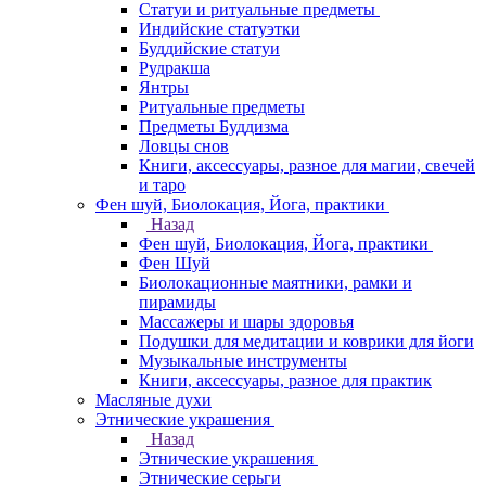
Статуи и ритуальные предметы
Индийские статуэтки
Буддийские статуи
Рудракша
Янтры
Ритуальные предметы
Предметы Буддизма
Ловцы снов
Книги, аксессуары, разное для магии, свечей
и таро
Фен шуй, Биолокация, Йога, практики
Назад
Фен шуй, Биолокация, Йога, практики
Фен Шуй
Биолокационные маятники, рамки и
пирамиды
Массажеры и шары здоровья
Подушки для медитации и коврики для йоги
Музыкальные инструменты
Книги, аксессуары, разное для практик
Масляные духи
Этнические украшения
Назад
Этнические украшения
Этнические серьги