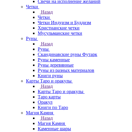
Свечи на исполнение желаний
Четки
Назад
Четки
Четки Индуизм и Буддизм
Христианские четки
Мусульманские четки
Руны
Назад
Руны
Скандинавские руны Футарк
Руны каменные
Руны деревянные
Руны из разных материалов
Книги руны
Карты Таро и оракулы
Назад
Карты Таро и оракулы
Таро карты
Оракул
Книги по Таро
Магия Камня
Назад
Магия Камня
Каменные шары