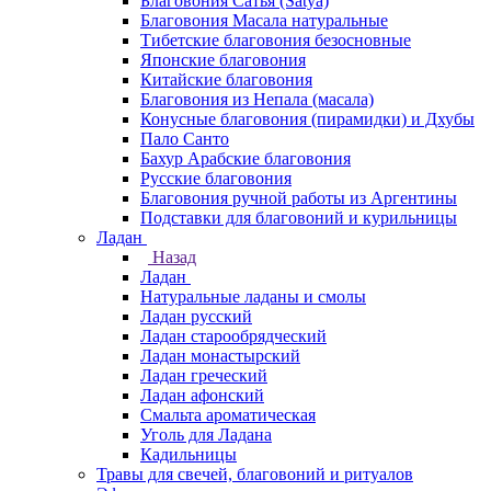
Благовония Сатья (Satya)
Благовония Масала натуральные
Тибетские благовония безосновные
Японские благовония
Китайские благовония
Благовония из Непала (масала)
Конусные благовония (пирамидки) и Дхубы
Пало Санто
Бахур Арабские благовония
Русские благовония
Благовония ручной работы из Аргентины
Подставки для благовоний и курильницы
Ладан
Назад
Ладан
Натуральные ладаны и смолы
Ладан русский
Ладан старообрядческий
Ладан монастырский
Ладан греческий
Ладан афонский
Смальта ароматическая
Уголь для Ладана
Кадильницы
Травы для свечей, благовоний и ритуалов