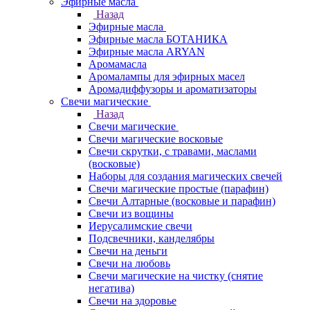
Эфирные масла
Назад
Эфирные масла
Эфирные масла БОТАНИКА
Эфирные масла ARYAN
Аромамасла
Аромалампы для эфирных масел
Аромадиффузоры и ароматизаторы
Свечи магические
Назад
Свечи магические
Свечи магические восковые
Свечи скрутки, с травами, маслами
(восковые)
Наборы для создания магических свечей
Свечи магические простые (парафин)
Свечи Алтарные (восковые и парафин)
Свечи из вощины
Иерусалимские свечи
Подсвечники, канделябры
Свечи на деньги
Свечи на любовь
Свечи магические на чистку (снятие
негатива)
Свечи на здоровье