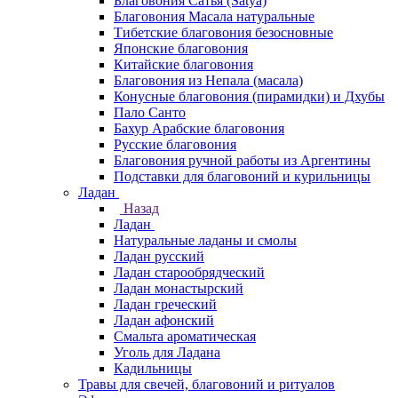
Благовония Сатья (Satya)
Благовония Масала натуральные
Тибетские благовония безосновные
Японские благовония
Китайские благовония
Благовония из Непала (масала)
Конусные благовония (пирамидки) и Дхубы
Пало Санто
Бахур Арабские благовония
Русские благовония
Благовония ручной работы из Аргентины
Подставки для благовоний и курильницы
Ладан
Назад
Ладан
Натуральные ладаны и смолы
Ладан русский
Ладан старообрядческий
Ладан монастырский
Ладан греческий
Ладан афонский
Смальта ароматическая
Уголь для Ладана
Кадильницы
Травы для свечей, благовоний и ритуалов