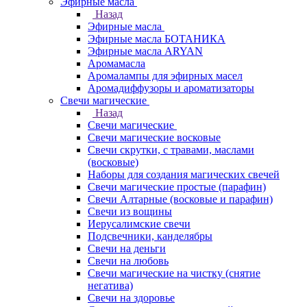
Эфирные масла
Назад
Эфирные масла
Эфирные масла БОТАНИКА
Эфирные масла ARYAN
Аромамасла
Аромалампы для эфирных масел
Аромадиффузоры и ароматизаторы
Свечи магические
Назад
Свечи магические
Свечи магические восковые
Свечи скрутки, с травами, маслами
(восковые)
Наборы для создания магических свечей
Свечи магические простые (парафин)
Свечи Алтарные (восковые и парафин)
Свечи из вощины
Иерусалимские свечи
Подсвечники, канделябры
Свечи на деньги
Свечи на любовь
Свечи магические на чистку (снятие
негатива)
Свечи на здоровье