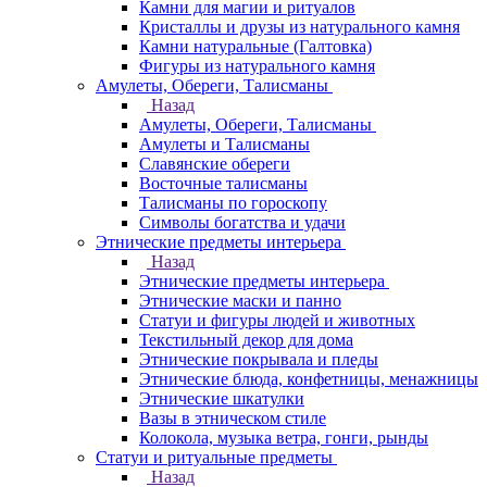
Камни для магии и ритуалов
Кристаллы и друзы из натурального камня
Камни натуральные (Галтовка)
Фигуры из натурального камня
Амулеты, Обереги, Талисманы
Назад
Амулеты, Обереги, Талисманы
Амулеты и Талисманы
Славянские обереги
Восточные талисманы
Талисманы по гороскопу
Символы богатства и удачи
Этнические предметы интерьера
Назад
Этнические предметы интерьера
Этнические маски и панно
Статуи и фигуры людей и животных
Текстильный декор для дома
Этнические покрывала и пледы
Этнические блюда, конфетницы, менажницы
Этнические шкатулки
Вазы в этническом стиле
Колокола, музыка ветра, гонги, рынды
Статуи и ритуальные предметы
Назад