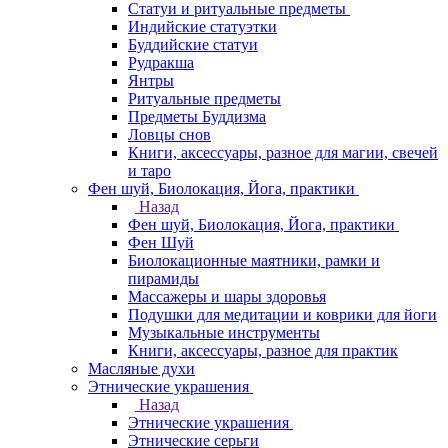
Статуи и ритуальные предметы
Индийские статуэтки
Буддийские статуи
Рудракша
Янтры
Ритуальные предметы
Предметы Буддизма
Ловцы снов
Книги, аксессуары, разное для магии, свечей
и таро
Фен шуй, Биолокация, Йога, практики
Назад
Фен шуй, Биолокация, Йога, практики
Фен Шуй
Биолокационные маятники, рамки и
пирамиды
Массажеры и шары здоровья
Подушки для медитации и коврики для йоги
Музыкальные инструменты
Книги, аксессуары, разное для практик
Масляные духи
Этнические украшения
Назад
Этнические украшения
Этнические серьги