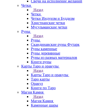
Свечи на исполнение желаний
Четки
Назад
Четки
Четки Индуизм и Буддизм
Христианские четки
Мусульманские четки
Руны
Назад
Руны
Скандинавские руны Футарк
Руны каменные
Руны деревянные
Руны из разных материалов
Книги руны
Карты Таро и оракулы
Назад
Карты Таро и оракулы
Таро карты
Оракул
Книги по Таро
Магия Камня
Назад
Магия Камня
Каменные шары