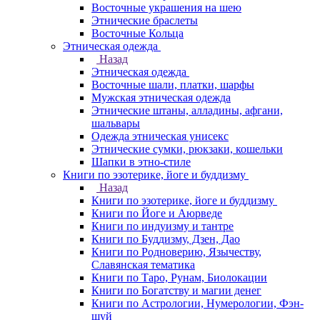
Восточные украшения на шею
Этнические браслеты
Восточные Кольца
Этническая одежда
Назад
Этническая одежда
Восточные шали, платки, шарфы
Мужская этническая одежда
Этнические штаны, алладины, афгани,
шальвары
Одежда этническая унисекс
Этнические сумки, рюкзаки, кошельки
Шапки в этно-стиле
Книги по эзотерике, йоге и буддизму
Назад
Книги по эзотерике, йоге и буддизму
Книги по Йоге и Аюрведе
Книги по индуизму и тантре
Книги по Буддизму, Дзен, Дао
Книги по Родноверию, Язычеству,
Славянская тематика
Книги по Таро, Рунам, Биолокации
Книги по Богатству и магии денег
Книги по Астрологии, Нумерологии, Фэн-
шуй