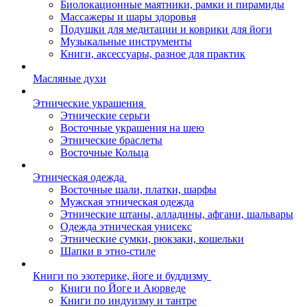
Биолокационные маятники, рамки и пирамиды
Массажеры и шары здоровья
Подушки для медитации и коврики для йоги
Музыкальные инструменты
Книги, аксессуары, разное для практик
Масляные духи
Этнические украшения
Этнические серьги
Восточные украшения на шею
Этнические браслеты
Восточные Кольца
Этническая одежда
Восточные шали, платки, шарфы
Мужская этническая одежда
Этнические штаны, алладины, афгани, шальвары
Одежда этническая унисекс
Этнические сумки, рюкзаки, кошельки
Шапки в этно-стиле
Книги по эзотерике, йоге и буддизму
Книги по Йоге и Аюрведе
Книги по индуизму и тантре