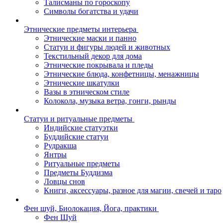
Талисманы по гороскопу
Символы богатства и удачи
Этнические предметы интерьера
Этнические маски и панно
Статуи и фигуры людей и животных
Текстильный декор для дома
Этнические покрывала и пледы
Этнические блюда, конфетницы, менажницы
Этнические шкатулки
Вазы в этническом стиле
Колокола, музыка ветра, гонги, рынды
Статуи и ритуальные предметы
Индийские статуэтки
Буддийские статуи
Рудракша
Янтры
Ритуальные предметы
Предметы Буддизма
Ловцы снов
Книги, аксессуары, разное для магии, свечей и таро
Фен шуй, Биолокация, Йога, практики
Фен Шуй