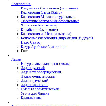
Благовония
Индийские благовония (угольные)
Благовония Сатья (Satya)
Благовония Масала натуральные
Тибетские благовония безосновные
Японские благовония
Китайские благовония
Благовония из Непала (масала)
Конусные благовония (пирамидки) и Дхубы
Пало Санто
Бахур Арабские благовония
Еще
Ладан
Натуральные ладаны и смолы
Ладан русский
Ладан старообрядческий
Ладан монастырский
Ладан греческий
Ладан афонский
Смальта ароматическая
Уголь для Ладана
Кадильницы