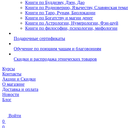
Книги по Буддизму, Дзен, Дао
Книги по Родноверию, Язычеству, Славянская тема
Книги по Таро, Рунам, Биолокации
Книги по Богатству и магии денег
Книги по Астрологии, Нумерологии, Фэн-шуй
Книги по философии, психологии, мифологии
Подарочные сертификаты
Обучение по поющим чашам и благовониям
Скидки и распродажа этнических товаров
Курсы
Контакты
Акции и Скидки
О магазине
Доставка и оплата
Новости
Блог
Войти
0
0