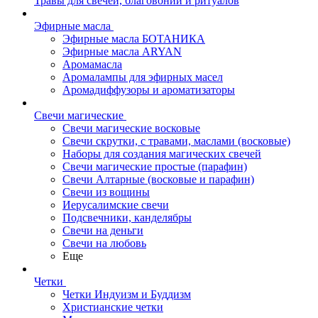
Травы для свечей, благовоний и ритуалов
Эфирные масла
Эфирные масла БОТАНИКА
Эфирные масла ARYAN
Аромамасла
Аромалампы для эфирных масел
Аромадиффузоры и ароматизаторы
Свечи магические
Свечи магические восковые
Свечи скрутки, с травами, маслами (восковые)
Наборы для создания магических свечей
Свечи магические простые (парафин)
Свечи Алтарные (восковые и парафин)
Свечи из вощины
Иерусалимские свечи
Подсвечники, канделябры
Свечи на деньги
Свечи на любовь
Еще
Четки
Четки Индуизм и Буддизм
Христианские четки