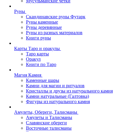
Мусульманские четки
Руны
Скандинавские руны Футарк
Руны каменные
Руны деревянные
Руны из разных материалов
Книги руны
Карты Таро и оракулы
Таро карты
Оракул
Книги по Таро
Магия Камня
Каменные шары
Камни для магии и ритуалов
Кристаллы и друзы из натурального камня
Камни натуральные (Галтовка)
Фигуры из натурального камня
Амулеты, Обереги, Талисманы
Амулеты и Талисманы
Славянские обереги
Восточные талисманы