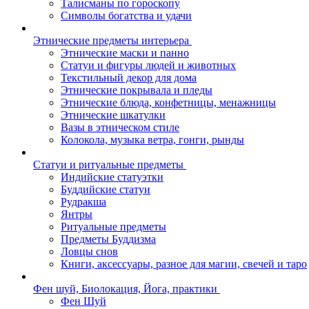
Талисманы по гороскопу
Символы богатства и удачи
Этнические предметы интерьера
Этнические маски и панно
Статуи и фигуры людей и животных
Текстильный декор для дома
Этнические покрывала и пледы
Этнические блюда, конфетницы, менажницы
Этнические шкатулки
Вазы в этническом стиле
Колокола, музыка ветра, гонги, рынды
Статуи и ритуальные предметы
Индийские статуэтки
Буддийские статуи
Рудракша
Янтры
Ритуальные предметы
Предметы Буддизма
Ловцы снов
Книги, аксессуары, разное для магии, свечей и таро
Фен шуй, Биолокация, Йога, практики
Фен Шуй