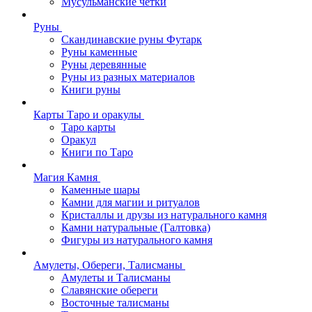
Мусульманские четки
Руны
Скандинавские руны Футарк
Руны каменные
Руны деревянные
Руны из разных материалов
Книги руны
Карты Таро и оракулы
Таро карты
Оракул
Книги по Таро
Магия Камня
Каменные шары
Камни для магии и ритуалов
Кристаллы и друзы из натурального камня
Камни натуральные (Галтовка)
Фигуры из натурального камня
Амулеты, Обереги, Талисманы
Амулеты и Талисманы
Славянские обереги
Восточные талисманы