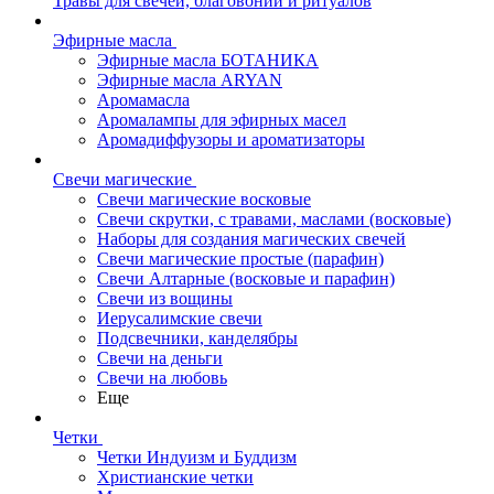
Травы для свечей, благовоний и ритуалов
Эфирные масла
Эфирные масла БОТАНИКА
Эфирные масла ARYAN
Аромамасла
Аромалампы для эфирных масел
Аромадиффузоры и ароматизаторы
Свечи магические
Свечи магические восковые
Свечи скрутки, с травами, маслами (восковые)
Наборы для создания магических свечей
Свечи магические простые (парафин)
Свечи Алтарные (восковые и парафин)
Свечи из вощины
Иерусалимские свечи
Подсвечники, канделябры
Свечи на деньги
Свечи на любовь
Еще
Четки
Четки Индуизм и Буддизм
Христианские четки