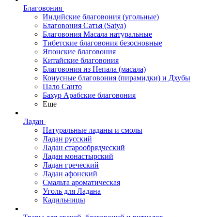
Благовония
Индийские благовония (угольные)
Благовония Сатья (Satya)
Благовония Масала натуральные
Тибетские благовония безосновные
Японские благовония
Китайские благовония
Благовония из Непала (масала)
Конусные благовония (пирамидки) и Дхубы
Пало Санто
Бахур Арабские благовония
Еще
Ладан
Натуральные ладаны и смолы
Ладан русский
Ладан старообрядческий
Ладан монастырский
Ладан греческий
Ладан афонский
Смальта ароматическая
Уголь для Ладана
Кадильницы