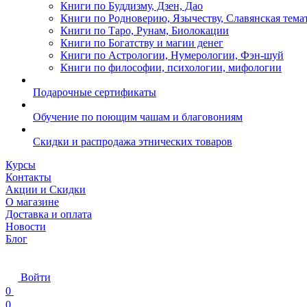
Книги по Буддизму, Дзен, Дао
Книги по Родноверию, Язычеству, Славянская тема
Книги по Таро, Рунам, Биолокации
Книги по Богатству и магии денег
Книги по Астрологии, Нумерологии, Фэн-шуй
Книги по философии, психологии, мифологии
Подарочные сертификаты
Обучение по поющим чашам и благовониям
Скидки и распродажа этнических товаров
Курсы
Контакты
Акции и Скидки
О магазине
Доставка и оплата
Новости
Блог
Войти
0
0