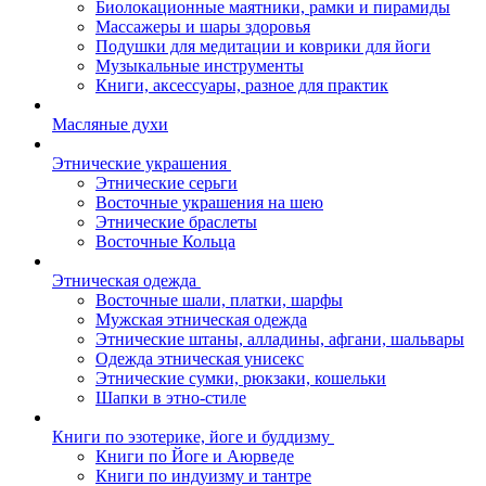
Биолокационные маятники, рамки и пирамиды
Массажеры и шары здоровья
Подушки для медитации и коврики для йоги
Музыкальные инструменты
Книги, аксессуары, разное для практик
Масляные духи
Этнические украшения
Этнические серьги
Восточные украшения на шею
Этнические браслеты
Восточные Кольца
Этническая одежда
Восточные шали, платки, шарфы
Мужская этническая одежда
Этнические штаны, алладины, афгани, шальвары
Одежда этническая унисекс
Этнические сумки, рюкзаки, кошельки
Шапки в этно-стиле
Книги по эзотерике, йоге и буддизму
Книги по Йоге и Аюрведе
Книги по индуизму и тантре