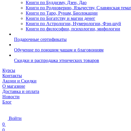
Книги по Буддизму, Дзен, Дао
Книги по Родноверию, Язычеству, Славянская тема
Книги по Таро, Рунам, Биолокации
Книги по Богатству и магии денег
Книги по Астрологии, Нумерологии, Фэн-шуй
Книги по философии, психологии, мифологии
Подарочные сертификаты
Обучение по поющим чашам и благовониям
Скидки и распродажа этнических товаров
Курсы
Контакты
Акции и Скидки
О магазине
Доставка и оплата
Новости
Блог
Войти
0
0