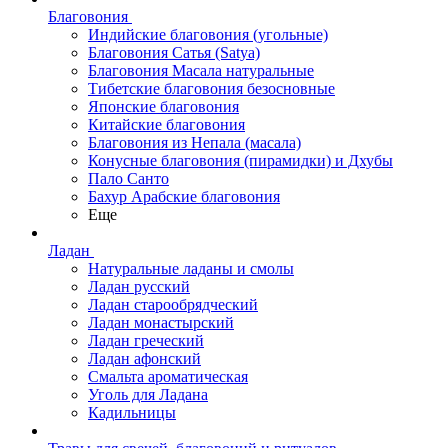
Благовония
Индийские благовония (угольные)
Благовония Сатья (Satya)
Благовония Масала натуральные
Тибетские благовония безосновные
Японские благовония
Китайские благовония
Благовония из Непала (масала)
Конусные благовония (пирамидки) и Дхубы
Пало Санто
Бахур Арабские благовония
Еще
Ладан
Натуральные ладаны и смолы
Ладан русский
Ладан старообрядческий
Ладан монастырский
Ладан греческий
Ладан афонский
Смальта ароматическая
Уголь для Ладана
Кадильницы