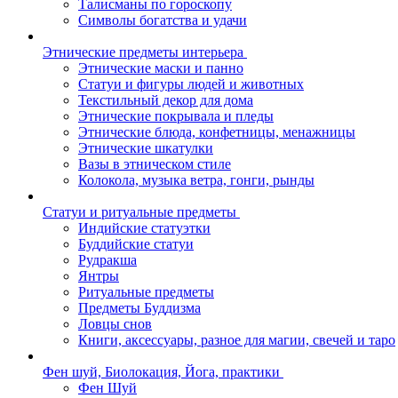
Талисманы по гороскопу
Символы богатства и удачи
Этнические предметы интерьера
Этнические маски и панно
Статуи и фигуры людей и животных
Текстильный декор для дома
Этнические покрывала и пледы
Этнические блюда, конфетницы, менажницы
Этнические шкатулки
Вазы в этническом стиле
Колокола, музыка ветра, гонги, рынды
Статуи и ритуальные предметы
Индийские статуэтки
Буддийские статуи
Рудракша
Янтры
Ритуальные предметы
Предметы Буддизма
Ловцы снов
Книги, аксессуары, разное для магии, свечей и таро
Фен шуй, Биолокация, Йога, практики
Фен Шуй