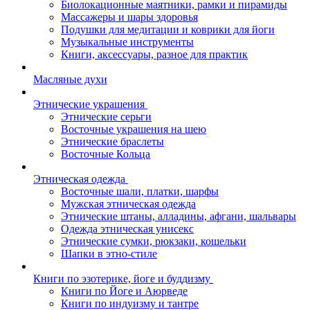
Биолокационные маятники, рамки и пирамиды
Массажеры и шары здоровья
Подушки для медитации и коврики для йоги
Музыкальные инструменты
Книги, аксессуары, разное для практик
Масляные духи
Этнические украшения
Этнические серьги
Восточные украшения на шею
Этнические браслеты
Восточные Кольца
Этническая одежда
Восточные шали, платки, шарфы
Мужская этническая одежда
Этнические штаны, алладины, афгани, шальвары
Одежда этническая унисекс
Этнические сумки, рюкзаки, кошельки
Шапки в этно-стиле
Книги по эзотерике, йоге и буддизму
Книги по Йоге и Аюрведе
Книги по индуизму и тантре