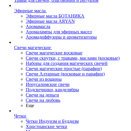
Травы для свечей, благовоний и ритуалов
Эфирные масла
Эфирные масла БОТАНИКА
Эфирные масла ARYAN
Аромамасла
Аромалампы для эфирных масел
Аромадиффузоры и ароматизаторы
Свечи магические
Свечи магические восковые
Свечи скрутки, с травами, маслами (восковые)
Наборы для создания магических свечей
Свечи магические простые (парафин)
Свечи Алтарные (восковые и парафин)
Свечи из вощины
Иерусалимские свечи
Подсвечники, канделябры
Свечи на деньги
Свечи на любовь
Еще
Четки
Четки Индуизм и Буддизм
Христианские четки