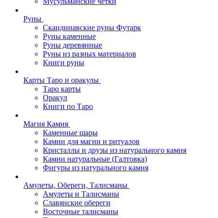
Мусульманские четки
Руны
Скандинавские руны Футарк
Руны каменные
Руны деревянные
Руны из разных материалов
Книги руны
Карты Таро и оракулы
Таро карты
Оракул
Книги по Таро
Магия Камня
Каменные шары
Камни для магии и ритуалов
Кристаллы и друзы из натурального камня
Камни натуральные (Галтовка)
Фигуры из натурального камня
Амулеты, Обереги, Талисманы
Амулеты и Талисманы
Славянские обереги
Восточные талисманы