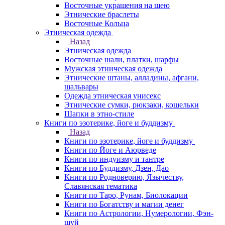
Восточные украшения на шею
Этнические браслеты
Восточные Кольца
Этническая одежда
Назад
Этническая одежда
Восточные шали, платки, шарфы
Мужская этническая одежда
Этнические штаны, алладины, афгани,
шальвары
Одежда этническая унисекс
Этнические сумки, рюкзаки, кошельки
Шапки в этно-стиле
Книги по эзотерике, йоге и буддизму
Назад
Книги по эзотерике, йоге и буддизму
Книги по Йоге и Аюрведе
Книги по индуизму и тантре
Книги по Буддизму, Дзен, Дао
Книги по Родноверию, Язычеству,
Славянская тематика
Книги по Таро, Рунам, Биолокации
Книги по Богатству и магии денег
Книги по Астрологии, Нумерологии, Фэн-
шуй