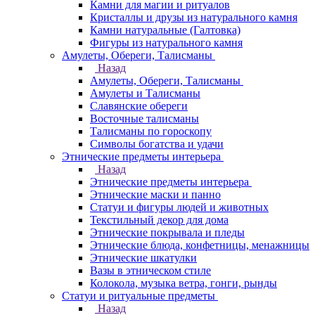
Камни для магии и ритуалов
Кристаллы и друзы из натурального камня
Камни натуральные (Галтовка)
Фигуры из натурального камня
Амулеты, Обереги, Талисманы
Назад
Амулеты, Обереги, Талисманы
Амулеты и Талисманы
Славянские обереги
Восточные талисманы
Талисманы по гороскопу
Символы богатства и удачи
Этнические предметы интерьера
Назад
Этнические предметы интерьера
Этнические маски и панно
Статуи и фигуры людей и животных
Текстильный декор для дома
Этнические покрывала и пледы
Этнические блюда, конфетницы, менажницы
Этнические шкатулки
Вазы в этническом стиле
Колокола, музыка ветра, гонги, рынды
Статуи и ритуальные предметы
Назад