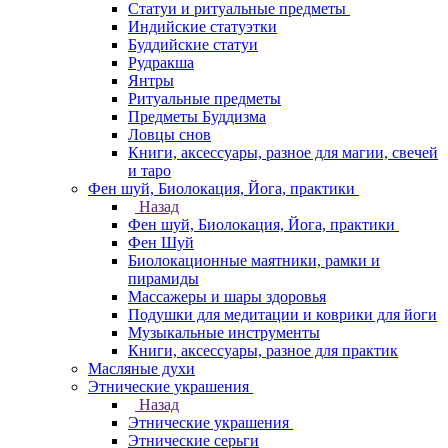
Статуи и ритуальные предметы
Индийские статуэтки
Буддийские статуи
Рудракша
Янтры
Ритуальные предметы
Предметы Буддизма
Ловцы снов
Книги, аксессуары, разное для магии, свечей
и таро
Фен шуй, Биолокация, Йога, практики
Назад
Фен шуй, Биолокация, Йога, практики
Фен Шуй
Биолокационные маятники, рамки и
пирамиды
Массажеры и шары здоровья
Подушки для медитации и коврики для йоги
Музыкальные инструменты
Книги, аксессуары, разное для практик
Масляные духи
Этнические украшения
Назад
Этнические украшения
Этнические серьги