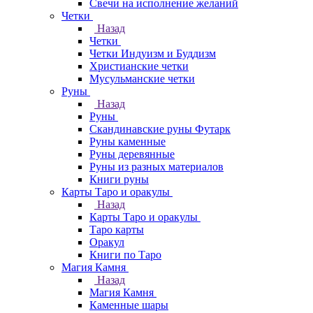
Свечи на исполнение желаний
Четки
Назад
Четки
Четки Индуизм и Буддизм
Христианские четки
Мусульманские четки
Руны
Назад
Руны
Скандинавские руны Футарк
Руны каменные
Руны деревянные
Руны из разных материалов
Книги руны
Карты Таро и оракулы
Назад
Карты Таро и оракулы
Таро карты
Оракул
Книги по Таро
Магия Камня
Назад
Магия Камня
Каменные шары