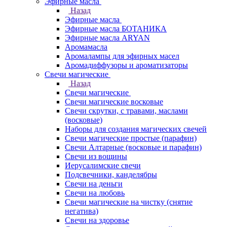
Эфирные масла
Назад
Эфирные масла
Эфирные масла БОТАНИКА
Эфирные масла ARYAN
Аромамасла
Аромалампы для эфирных масел
Аромадиффузоры и ароматизаторы
Свечи магические
Назад
Свечи магические
Свечи магические восковые
Свечи скрутки, с травами, маслами
(восковые)
Наборы для создания магических свечей
Свечи магические простые (парафин)
Свечи Алтарные (восковые и парафин)
Свечи из вощины
Иерусалимские свечи
Подсвечники, канделябры
Свечи на деньги
Свечи на любовь
Свечи магические на чистку (снятие
негатива)
Свечи на здоровье