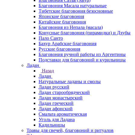
Благовония Сатья (Satya)
Благовония Масала натуральные
Тибетские благовония безосновные
Японские благовония
Китайские благовония
Благовония из Непала (масала)
Конусные благовония (пирамидки) и Дхубы
Пало Санто
Бахур Арабские благовония
Русские благовония
Благовония ручной работы из Аргентины
Подставки для благовоний и курильницы
Ладан
Назад
Ладан
Натуральные ладаны и смолы
Ладан русский
Ладан старообрядческий
Ладан монастырский
Ладан греческий
Ладан афонский
Смальта ароматическая
Уголь для Ладана
Кадильницы
Травы для свечей, благовоний и ритуалов