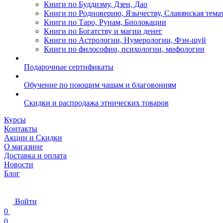
Книги по Буддизму, Дзен, Дао
Книги по Родноверию, Язычеству, Славянская тема
Книги по Таро, Рунам, Биолокации
Книги по Богатству и магии денег
Книги по Астрологии, Нумерологии, Фэн-шуй
Книги по философии, психологии, мифологии
Подарочные сертификаты
Обучение по поющим чашам и благовониям
Скидки и распродажа этнических товаров
Курсы
Контакты
Акции и Скидки
О магазине
Доставка и оплата
Новости
Блог
Войти
0
0