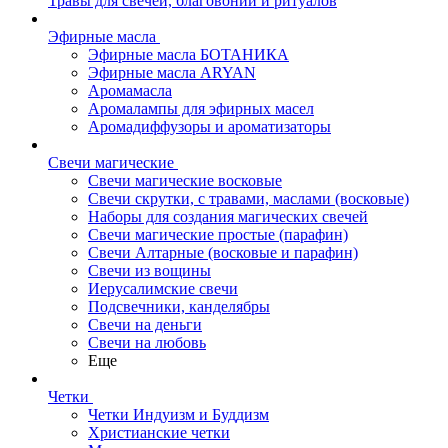
Травы для свечей, благовоний и ритуалов
Эфирные масла
Эфирные масла БОТАНИКА
Эфирные масла ARYAN
Аромамасла
Аромалампы для эфирных масел
Аромадиффузоры и ароматизаторы
Свечи магические
Свечи магические восковые
Свечи скрутки, с травами, маслами (восковые)
Наборы для создания магических свечей
Свечи магические простые (парафин)
Свечи Алтарные (восковые и парафин)
Свечи из вощины
Иерусалимские свечи
Подсвечники, канделябры
Свечи на деньги
Свечи на любовь
Еще
Четки
Четки Индуизм и Буддизм
Христианские четки