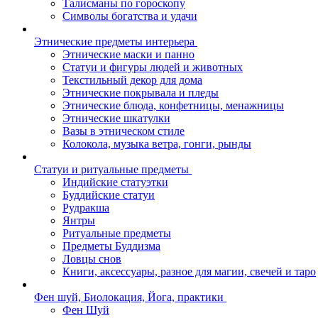
Талисманы по гороскопу
Символы богатства и удачи
Этнические предметы интерьера
Этнические маски и панно
Статуи и фигуры людей и животных
Текстильный декор для дома
Этнические покрывала и пледы
Этнические блюда, конфетницы, менажницы
Этнические шкатулки
Вазы в этническом стиле
Колокола, музыка ветра, гонги, рынды
Статуи и ритуальные предметы
Индийские статуэтки
Буддийские статуи
Рудракша
Янтры
Ритуальные предметы
Предметы Буддизма
Ловцы снов
Книги, аксессуары, разное для магии, свечей и таро
Фен шуй, Биолокация, Йога, практики
Фен Шуй