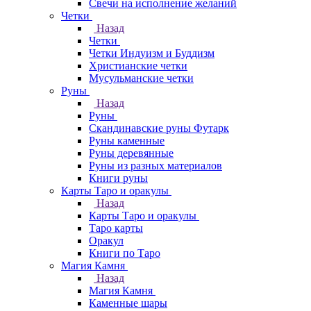
Свечи на исполнение желаний
Четки
Назад
Четки
Четки Индуизм и Буддизм
Христианские четки
Мусульманские четки
Руны
Назад
Руны
Скандинавские руны Футарк
Руны каменные
Руны деревянные
Руны из разных материалов
Книги руны
Карты Таро и оракулы
Назад
Карты Таро и оракулы
Таро карты
Оракул
Книги по Таро
Магия Камня
Назад
Магия Камня
Каменные шары