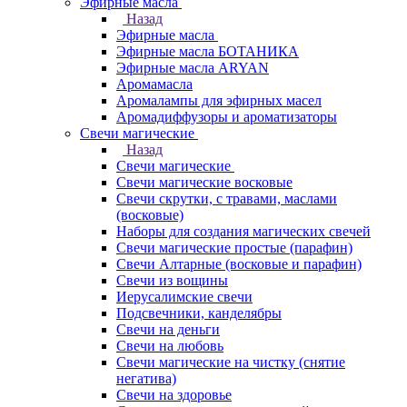
Эфирные масла
Назад
Эфирные масла
Эфирные масла БОТАНИКА
Эфирные масла ARYAN
Аромамасла
Аромалампы для эфирных масел
Аромадиффузоры и ароматизаторы
Свечи магические
Назад
Свечи магические
Свечи магические восковые
Свечи скрутки, с травами, маслами
(восковые)
Наборы для создания магических свечей
Свечи магические простые (парафин)
Свечи Алтарные (восковые и парафин)
Свечи из вощины
Иерусалимские свечи
Подсвечники, канделябры
Свечи на деньги
Свечи на любовь
Свечи магические на чистку (снятие
негатива)
Свечи на здоровье