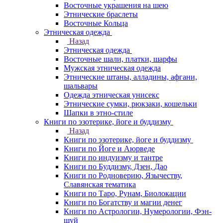
Восточные украшения на шею
Этнические браслеты
Восточные Кольца
Этническая одежда
Назад
Этническая одежда
Восточные шали, платки, шарфы
Мужская этническая одежда
Этнические штаны, алладины, афгани,
шальвары
Одежда этническая унисекс
Этнические сумки, рюкзаки, кошельки
Шапки в этно-стиле
Книги по эзотерике, йоге и буддизму
Назад
Книги по эзотерике, йоге и буддизму
Книги по Йоге и Аюрведе
Книги по индуизму и тантре
Книги по Буддизму, Дзен, Дао
Книги по Родноверию, Язычеству,
Славянская тематика
Книги по Таро, Рунам, Биолокации
Книги по Богатству и магии денег
Книги по Астрологии, Нумерологии, Фэн-
шуй