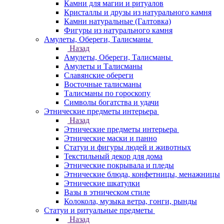
Камни для магии и ритуалов
Кристаллы и друзы из натурального камня
Камни натуральные (Галтовка)
Фигуры из натурального камня
Амулеты, Обереги, Талисманы
Назад
Амулеты, Обереги, Талисманы
Амулеты и Талисманы
Славянские обереги
Восточные талисманы
Талисманы по гороскопу
Символы богатства и удачи
Этнические предметы интерьера
Назад
Этнические предметы интерьера
Этнические маски и панно
Статуи и фигуры людей и животных
Текстильный декор для дома
Этнические покрывала и пледы
Этнические блюда, конфетницы, менажницы
Этнические шкатулки
Вазы в этническом стиле
Колокола, музыка ветра, гонги, рынды
Статуи и ритуальные предметы
Назад