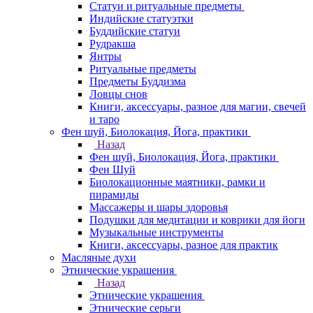
Статуи и ритуальные предметы
Индийские статуэтки
Буддийские статуи
Рудракша
Янтры
Ритуальные предметы
Предметы Буддизма
Ловцы снов
Книги, аксессуары, разное для магии, свечей
и таро
Фен шуй, Биолокация, Йога, практики
Назад
Фен шуй, Биолокация, Йога, практики
Фен Шуй
Биолокационные маятники, рамки и
пирамиды
Массажеры и шары здоровья
Подушки для медитации и коврики для йоги
Музыкальные инструменты
Книги, аксессуары, разное для практик
Масляные духи
Этнические украшения
Назад
Этнические украшения
Этнические серьги