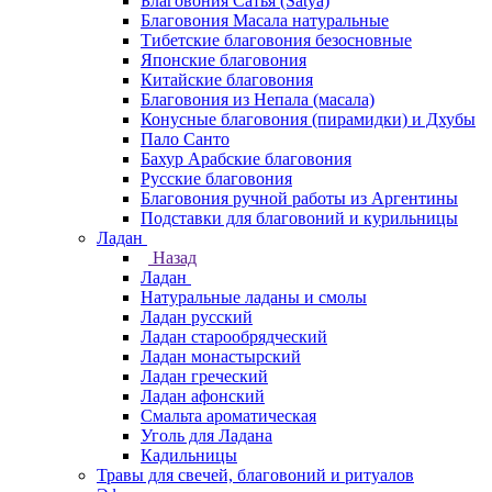
Благовония Сатья (Satya)
Благовония Масала натуральные
Тибетские благовония безосновные
Японские благовония
Китайские благовония
Благовония из Непала (масала)
Конусные благовония (пирамидки) и Дхубы
Пало Санто
Бахур Арабские благовония
Русские благовония
Благовония ручной работы из Аргентины
Подставки для благовоний и курильницы
Ладан
Назад
Ладан
Натуральные ладаны и смолы
Ладан русский
Ладан старообрядческий
Ладан монастырский
Ладан греческий
Ладан афонский
Смальта ароматическая
Уголь для Ладана
Кадильницы
Травы для свечей, благовоний и ритуалов