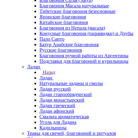
Благовония Сатья (Satya)
Благовония Масала натуральные
Тибетские благовония безосновные
Японские благовония
Китайские благовония
Благовония из Непала (масала)
Конусные благовония (пирамидки) и Дхубы
Пало Санто
Бахур Арабские благовония
Русские благовония
Благовония ручной работы из Аргентины
Подставки для благовоний и курильницы
Ладан
Назад
Ладан
Натуральные ладаны и смолы
Ладан русский
Ладан старообрядческий
Ладан монастырский
Ладан греческий
Ладан афонский
Смальта ароматическая
Уголь для Ладана
Кадильницы
Травы для свечей, благовоний и ритуалов