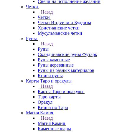
Свечи на исполнение желаний
Четки
Назад
Четки
Четки Индуизм и Буддизм
Христианские четки
Мусульманские четки
Руны
Назад
Руны
Скандинавские руны Футарк
Руны каменные
Руны деревянные
Руны из разных материалов
Книги руны
Карты Таро и оракулы
Назад
Карты Таро и оракулы
Таро карты
Оракул
Книги по Таро
Магия Камня
Назад
Магия Камня
Каменные шары