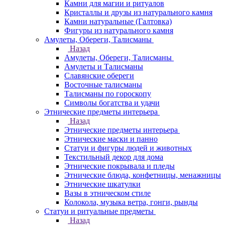
Камни для магии и ритуалов
Кристаллы и друзы из натурального камня
Камни натуральные (Галтовка)
Фигуры из натурального камня
Амулеты, Обереги, Талисманы
Назад
Амулеты, Обереги, Талисманы
Амулеты и Талисманы
Славянские обереги
Восточные талисманы
Талисманы по гороскопу
Символы богатства и удачи
Этнические предметы интерьера
Назад
Этнические предметы интерьера
Этнические маски и панно
Статуи и фигуры людей и животных
Текстильный декор для дома
Этнические покрывала и пледы
Этнические блюда, конфетницы, менажницы
Этнические шкатулки
Вазы в этническом стиле
Колокола, музыка ветра, гонги, рынды
Статуи и ритуальные предметы
Назад