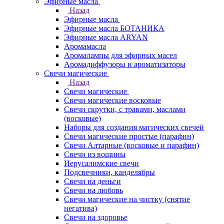
Эфирные масла
Назад
Эфирные масла
Эфирные масла БОТАНИКА
Эфирные масла ARYAN
Аромамасла
Аромалампы для эфирных масел
Аромадиффузоры и ароматизаторы
Свечи магические
Назад
Свечи магические
Свечи магические восковые
Свечи скрутки, с травами, маслами
(восковые)
Наборы для создания магических свечей
Свечи магические простые (парафин)
Свечи Алтарные (восковые и парафин)
Свечи из вощины
Иерусалимские свечи
Подсвечники, канделябры
Свечи на деньги
Свечи на любовь
Свечи магические на чистку (снятие
негатива)
Свечи на здоровье