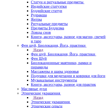
Статуи и ритуальные предметы
Индийские статуэтки
Буддийские статуи
Рудракша
Янтры
Ритуальные предметы
Предметы Буддизма
Ловцы снов
Книги, аксессуары, разное для магии, свечей
и таро
Фен шуй, Биолокация, Йога, практики
Назад
Фен шуй, Биолокация, Йога, практики
Фен Шуй
Биолокационные маятники, рамки и
пирамиды
Массажеры и шары здоровья
Подушки для медитации и коврики для йоги
Музыкальные инструменты
Книги, аксессуары, разное для практик
Масляные духи
Этнические украшения
Назад
Этнические украшения
Этнические серьги