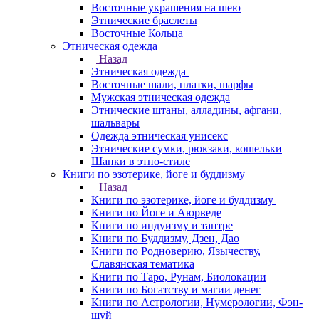
Восточные украшения на шею
Этнические браслеты
Восточные Кольца
Этническая одежда
Назад
Этническая одежда
Восточные шали, платки, шарфы
Мужская этническая одежда
Этнические штаны, алладины, афгани,
шальвары
Одежда этническая унисекс
Этнические сумки, рюкзаки, кошельки
Шапки в этно-стиле
Книги по эзотерике, йоге и буддизму
Назад
Книги по эзотерике, йоге и буддизму
Книги по Йоге и Аюрведе
Книги по индуизму и тантре
Книги по Буддизму, Дзен, Дао
Книги по Родноверию, Язычеству,
Славянская тематика
Книги по Таро, Рунам, Биолокации
Книги по Богатству и магии денег
Книги по Астрологии, Нумерологии, Фэн-
шуй