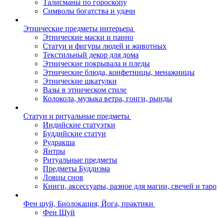
Талисманы по гороскопу
Символы богатства и удачи
Этнические предметы интерьера
Этнические маски и панно
Статуи и фигуры людей и животных
Текстильный декор для дома
Этнические покрывала и пледы
Этнические блюда, конфетницы, менажницы
Этнические шкатулки
Вазы в этническом стиле
Колокола, музыка ветра, гонги, рынды
Статуи и ритуальные предметы
Индийские статуэтки
Буддийские статуи
Рудракша
Янтры
Ритуальные предметы
Предметы Буддизма
Ловцы снов
Книги, аксессуары, разное для магии, свечей и таро
Фен шуй, Биолокация, Йога, практики
Фен Шуй