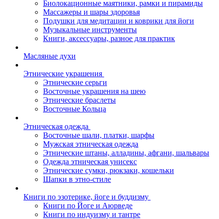
Биолокационные маятники, рамки и пирамиды
Массажеры и шары здоровья
Подушки для медитации и коврики для йоги
Музыкальные инструменты
Книги, аксессуары, разное для практик
Масляные духи
Этнические украшения
Этнические серьги
Восточные украшения на шею
Этнические браслеты
Восточные Кольца
Этническая одежда
Восточные шали, платки, шарфы
Мужская этническая одежда
Этнические штаны, алладины, афгани, шальвары
Одежда этническая унисекс
Этнические сумки, рюкзаки, кошельки
Шапки в этно-стиле
Книги по эзотерике, йоге и буддизму
Книги по Йоге и Аюрведе
Книги по индуизму и тантре