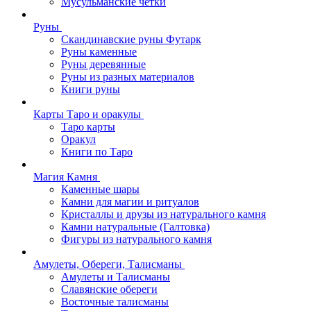
Мусульманские четки
Руны
Скандинавские руны Футарк
Руны каменные
Руны деревянные
Руны из разных материалов
Книги руны
Карты Таро и оракулы
Таро карты
Оракул
Книги по Таро
Магия Камня
Каменные шары
Камни для магии и ритуалов
Кристаллы и друзы из натурального камня
Камни натуральные (Галтовка)
Фигуры из натурального камня
Амулеты, Обереги, Талисманы
Амулеты и Талисманы
Славянские обереги
Восточные талисманы