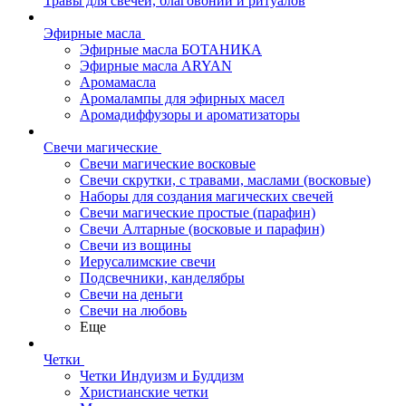
Травы для свечей, благовоний и ритуалов
Эфирные масла
Эфирные масла БОТАНИКА
Эфирные масла ARYAN
Аромамасла
Аромалампы для эфирных масел
Аромадиффузоры и ароматизаторы
Свечи магические
Свечи магические восковые
Свечи скрутки, с травами, маслами (восковые)
Наборы для создания магических свечей
Свечи магические простые (парафин)
Свечи Алтарные (восковые и парафин)
Свечи из вощины
Иерусалимские свечи
Подсвечники, канделябры
Свечи на деньги
Свечи на любовь
Еще
Четки
Четки Индуизм и Буддизм
Христианские четки