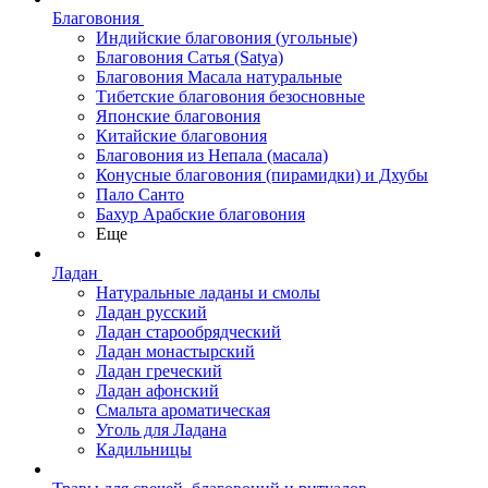
Благовония
Индийские благовония (угольные)
Благовония Сатья (Satya)
Благовония Масала натуральные
Тибетские благовония безосновные
Японские благовония
Китайские благовония
Благовония из Непала (масала)
Конусные благовония (пирамидки) и Дхубы
Пало Санто
Бахур Арабские благовония
Еще
Ладан
Натуральные ладаны и смолы
Ладан русский
Ладан старообрядческий
Ладан монастырский
Ладан греческий
Ладан афонский
Смальта ароматическая
Уголь для Ладана
Кадильницы