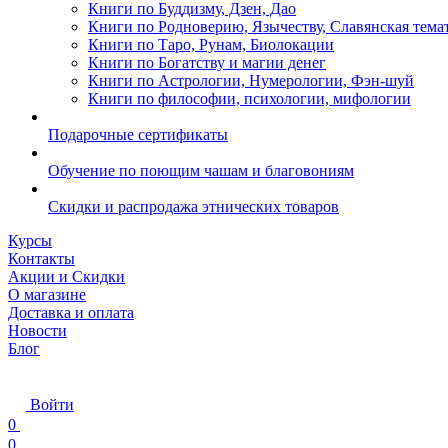
Книги по Буддизму, Дзен, Дао
Книги по Родноверию, Язычеству, Славянская тема
Книги по Таро, Рунам, Биолокации
Книги по Богатству и магии денег
Книги по Астрологии, Нумерологии, Фэн-шуй
Книги по философии, психологии, мифологии
Подарочные сертификаты
Обучение по поющим чашам и благовониям
Скидки и распродажа этнических товаров
Курсы
Контакты
Акции и Скидки
О магазине
Доставка и оплата
Новости
Блог
Войти
0
0