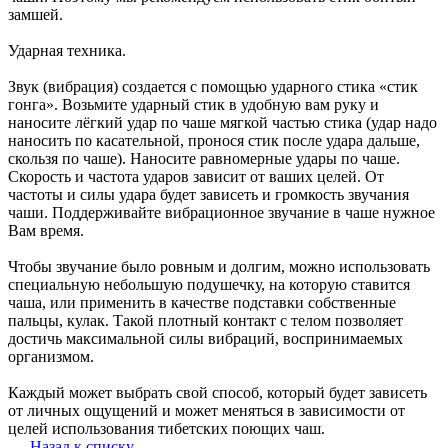
замшей.
Ударная техника.
Звук (вибрация) создается с помощью ударного стика «стик
гонга». Возьмите ударный стик в удобную вам руку и
наносите лёгкий удар по чаше мягкой частью стика (удар надо
наносить по касательной, пронося стик после удара дальше,
скользя по чаше). Наносите равномерные удары по чаше.
Скорость и частота ударов зависит от ваших целей. От
частоты и силы удара будет зависеть и громкость звучания
чаши. Поддерживайте вибрационное звучание в чаше нужное
Вам время.
Чтобы звучание было ровным и долгим, можно использовать
специальную небольшую подушечку, на которую ставится
чаша, или применить в качестве подставки собственные
пальцы, кулак. Такой плотный контакт с телом позволяет
достичь максимальной силы вибраций, воспринимаемых
организмом.
Каждый может выбрать свой способ, который будет зависеть
от личных ощущений и может меняться в зависимости от
целей использования тибетских поющих чаш.
Назад к списку