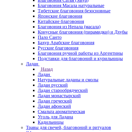
Благовония Сатья (Satya)
Благовония Масала натуральные
Тибетские благовония безосновные
Японские благовония
Китайские благовония
Благовония из Непала (масала)
Конусные благовония (пирамидки) и Дхубы
Пало Санто
Бахур Арабские благовония
Русские благовония
Благовония ручной работы из Аргентины
Подставки для благовоний и курильницы
Ладан
Назад
Ладан
Натуральные ладаны и смолы
Ладан русский
Ладан старообрядческий
Ладан монастырский
Ладан греческий
Ладан афонский
Смальта ароматическая
Уголь для Ладана
Кадильницы
Травы для свечей, благовоний и ритуалов