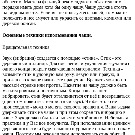
оберегом. Мастера фен-шуй рекомендуют в обязательном
порядке иметь дома хотя бы одну чашу. Чашу должна стоять
на видном месте. Если вы не пользуетесь чашей, то можете
положить в нее амулет или украсить ее цветами, камнями или
деревом бонсай.
Основные техники использования чаши.
Вращательная техника.
Звук (вибрация) создается с помощью «стика». Стик - это
деревянный цилиндр. Для смягчения и улучшения звучания с
одного конца покрыт смягчающим материалом. Техника -
возьмите стик в удобную вам руку, левую или правую, и
прижав его к чаше начинаете вращение. Вращать можно по
часовой стрелке или против. Нажатие на чашу должно быть
мягким ровным и постоянным. Когда чаша начнет
вибрировать, стик будет отталкиваться от неё и возвращаться
(при этом появиться неприятный звук). Чтобы этого не
происходило - можно менять скорость вращения. Ваша задача
удерживать стик на чаше и при этом сохранять вибрацию в
чаше. Звук должен быть сильным и устойчивым. Небольшая
практика и у Вас все получится. При использовании целиком
деревянного стика будет слышно шуршание стика по стенкам
чаши. Поэтому мы рекомендуем использовать стик обитый