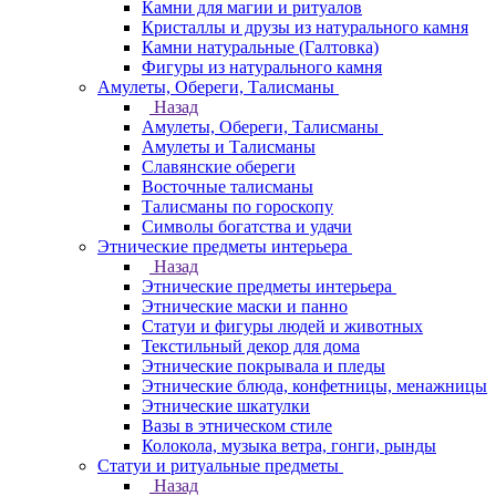
Камни для магии и ритуалов
Кристаллы и друзы из натурального камня
Камни натуральные (Галтовка)
Фигуры из натурального камня
Амулеты, Обереги, Талисманы
Назад
Амулеты, Обереги, Талисманы
Амулеты и Талисманы
Славянские обереги
Восточные талисманы
Талисманы по гороскопу
Символы богатства и удачи
Этнические предметы интерьера
Назад
Этнические предметы интерьера
Этнические маски и панно
Статуи и фигуры людей и животных
Текстильный декор для дома
Этнические покрывала и пледы
Этнические блюда, конфетницы, менажницы
Этнические шкатулки
Вазы в этническом стиле
Колокола, музыка ветра, гонги, рынды
Статуи и ритуальные предметы
Назад