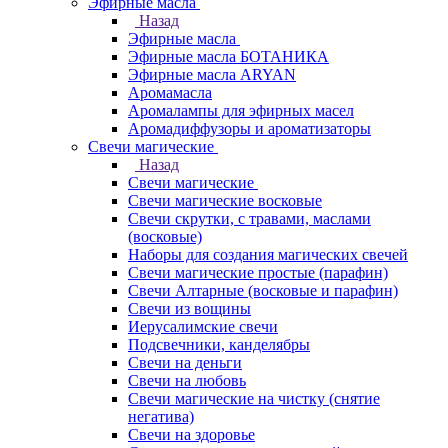
Эфирные масла
Назад
Эфирные масла
Эфирные масла БОТАНИКА
Эфирные масла ARYAN
Аромамасла
Аромалампы для эфирных масел
Аромадиффузоры и ароматизаторы
Свечи магические
Назад
Свечи магические
Свечи магические восковые
Свечи скрутки, с травами, маслами
(восковые)
Наборы для создания магических свечей
Свечи магические простые (парафин)
Свечи Алтарные (восковые и парафин)
Свечи из вощины
Иерусалимские свечи
Подсвечники, канделябры
Свечи на деньги
Свечи на любовь
Свечи магические на чистку (снятие
негатива)
Свечи на здоровье