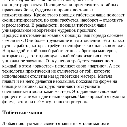
сконцентрироваться. Поющие чаши применяются в тайных
практиках йоги, буддизма и прочих восточных
психотехниках. Кроме этого поющая тибетская чаша помогает
сконцентрироваться, но если требуется, наоборот – отдохнуть
и расслабится. В реальности, поющая тибетская чаша
универсальное изобретение мудрецов прошлого.
Процесс изготовления кованых поющих чаш гораздо сложнее
чем литых. Они более трудоемкие в изготовлении. Это только
ручная работа, которая требует специфических навыков ковки.
Над каждой такой чашей работает целая бригада мастеров,
которые создают индивидуальный облик изделия и его
уникальное звучание. От кузнецов требуется слаженность,
каждый в этом «оркестре» исполняет свою «партию». А вся
технология практически не отличается от той, которую
использовали столетия назад тибетские мастера. Металл
плавят и из него делается небольшая, похожая по форме на
блюдце заготовка, которую начинают отстукивать
специальными молотками мастера. Это довольно сложный
процесс и занимает длительное время. Чаше придаётся нужная
форма, затем на неё могут нанести рисунок.
Тибетские чаши
Любая поющая чаша является защитным талисманом и