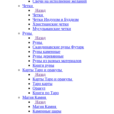
Свечи на исполнение желаний
Четки
Назад
Четки
Четки Индуизм и Буддизм
Христианские четки
Мусульманские четки
Руны
Назад
Руны
Скандинавские руны Футарк
Руны каменные
Руны деревянные
Руны из разных материалов
Книги руны
Карты Таро и оракулы
Назад
Карты Таро и оракулы
Таро карты
Оракул
Книги по Таро
Магия Камня
Назад
Магия Камня
Каменные шары