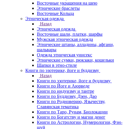
Восточные украшения на шею
Этнические браслеты
Восточные Кольца
Этническая одежда
Назад
Этническая одежда
Восточные шали, платки, шарфы
Мужская этническая одежда
Этнические штаны, алладины, афгани,
шальвары
Одежда этническая унисекс
Этнические сумки, рюкзаки, кошельки
Шапки в этно-стиле
Книги по эзотерике, йоге и буддизму
Назад
Книги по эзотерике, йоге и буддизму
Книги по Йоге и Аюрведе
Книги по индуизму и тантре
Книги по Буддизму, Дзен, Дао
Книги по Родноверию, Язычеству,
Славянская тематика
Книги по Таро, Рунам, Биолокации
Книги по Богатству и магии денег
Книги по Астрологии, Нумерологии, Фэн-
шуй