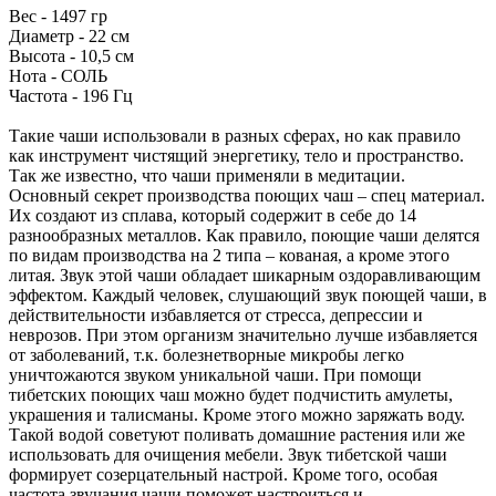
Вес - 1497 гр
Диаметр - 22 см
Высота - 10,5 см
Нота - СОЛЬ
Частота - 196 Гц
Такие чаши использовали в разных сферах, но как правило
как инструмент чистящий энергетику, тело и пространство.
Так же известно, что чаши применяли в медитации.
Основный секрет производства поющих чаш – спец материал.
Их создают из сплава, который содержит в себе до 14
разнообразных металлов. Как правило, поющие чаши делятся
по видам производства на 2 типа – кованая, а кроме этого
литая. Звук этой чаши обладает шикарным оздоравливающим
эффектом. Каждый человек, слушающий звук поющей чаши, в
действительности избавляется от стресса, депрессии и
неврозов. При этом организм значительно лучше избавляется
от заболеваний, т.к. болезнетворные микробы легко
уничтожаются звуком уникальной чаши. При помощи
тибетских поющих чаш можно будет подчистить амулеты,
украшения и талисманы. Кроме этого можно заряжать воду.
Такой водой советуют поливать домашние растения или же
использовать для очищения мебели. Звук тибетской чаши
формирует созерцательный настрой. Кроме того, особая
частота звучания чаши поможет настроиться и