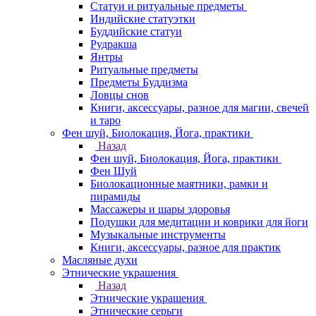
Статуи и ритуальные предметы
Индийские статуэтки
Буддийские статуи
Рудракша
Янтры
Ритуальные предметы
Предметы Буддизма
Ловцы снов
Книги, аксессуары, разное для магии, свечей
и таро
Фен шуй, Биолокация, Йога, практики
Назад
Фен шуй, Биолокация, Йога, практики
Фен Шуй
Биолокационные маятники, рамки и
пирамиды
Массажеры и шары здоровья
Подушки для медитации и коврики для йоги
Музыкальные инструменты
Книги, аксессуары, разное для практик
Масляные духи
Этнические украшения
Назад
Этнические украшения
Этнические серьги