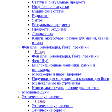
Статуи и ритуальные предметы
Индийские статуэтки
Буддийские статуи
Рудракша
Янтры
Ритуальные предметы
Предметы Буддизма
Ловцы снов
Книги, аксессуары, разное для магии, свечей
и таро
Фен шуй, Биолокация, Йога, практики
Назад
Фен шуй, Биолокация, Йога, практики
Фен Шуй
Биолокационные маятники, рамки и
пирамиды
Массажеры и шары здоровья
Подушки для медитации и коврики для йоги
Музыкальные инструменты
Книги, аксессуары, разное для практик
Масляные духи
Этнические украшения
Назад
Этнические украшения
Этнические серьги