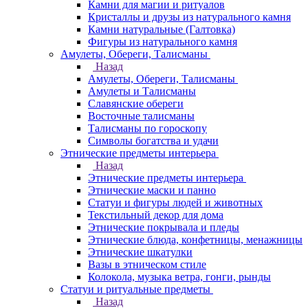
Камни для магии и ритуалов
Кристаллы и друзы из натурального камня
Камни натуральные (Галтовка)
Фигуры из натурального камня
Амулеты, Обереги, Талисманы
Назад
Амулеты, Обереги, Талисманы
Амулеты и Талисманы
Славянские обереги
Восточные талисманы
Талисманы по гороскопу
Символы богатства и удачи
Этнические предметы интерьера
Назад
Этнические предметы интерьера
Этнические маски и панно
Статуи и фигуры людей и животных
Текстильный декор для дома
Этнические покрывала и пледы
Этнические блюда, конфетницы, менажницы
Этнические шкатулки
Вазы в этническом стиле
Колокола, музыка ветра, гонги, рынды
Статуи и ритуальные предметы
Назад