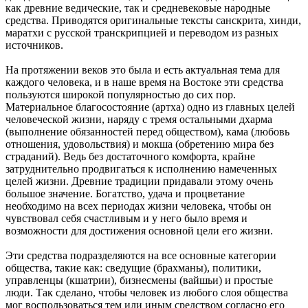
как древние ведические, так и средневековые народные
средства. Приводятся оригинальные тексты санскрита, хинди,
маратхи с русской транскрипцией и переводом из разных
источников.
На протяжении веков это была и есть актуальная тема для
каждого человека, и в наше время на Востоке эти средства
пользуются широкой популярностью до сих пор.
Материальное благосостояние (артха) одно из главных целей
человеческой жизни, наряду с тремя остальными дхарма
(выполнение обязанностей перед обществом), кама (любовь
отношения, удовольствия) и мокша (обретению мира без
страданий). Ведь без достаточного комфорта, крайне
затруднительно продвигаться к исполнению намеченных
целей жизни. Древние традиции придавали этому очень
большое значение. Богатство, удача и процветание
необходимо на всех периодах жизни человека, чтобы он
чувствовал себя счастливым и у него было время и
возможности для достижения основной цели его жизни.
Эти средства подразделяются на все основные категории
общества, такие как: сведущие (брахманы), политики,
управленцы (кшатрии), бизнесмены (вайшьи) и простые
люди. Так сделано, чтобы человек из любого слоя общества
мог воспользоваться тем или иным средством согласно его