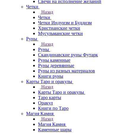
Свечи на исполнение желаний
Четки
Назад
Четки
Четки Индуизм и Буддизм
Христианские четки
Мусульманские четки
Руны
Назад
Руны
Скандинавские руны Футарк
Руны каменные
Руны деревянные
Руны из разных материалов
Книги руны
Карты Таро и оракулы
Назад
Карты Таро и оракулы
Таро карты
Оракул
Книги по Таро
Магия Камня
Назад
Магия Камня
Каменные шары