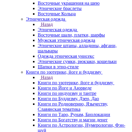
Восточные украшения на шею
Этнические браслеты
Восточные Кольца
Этническая одежда
Назад
Этническая одежда
Восточные шали, платки, шарфы
Мужская этническая одежда
Этнические штаны, алладины, афгани,
шальвары
Одежда этническая унисекс
Этнические сумки, рюкзаки, кошельки
Шапки в этно-стиле
Книги по эзотерике, йоге и буддизму
Назад
Книги по эзотерике, йоге и буддизму
Книги по Йоге и Аюрведе
Книги по индуизму и тантре
Книги по Буддизму, Дзен, Дао
Книги по Родноверию, Язычеству,
Славянская тематика
Книги по Таро, Рунам, Биолокации
Книги по Богатству и магии денег
Книги по Астрологии, Нумерологии, Фэн-
шуй