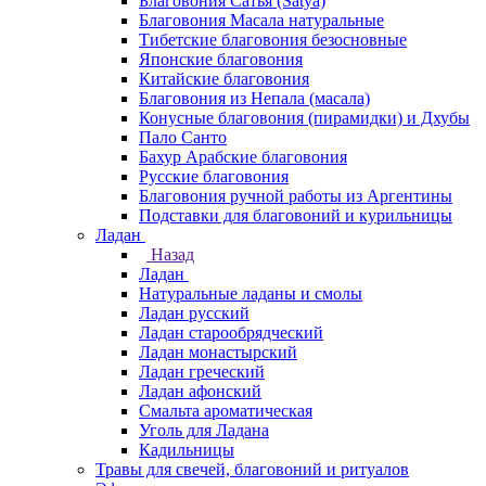
Благовония Сатья (Satya)
Благовония Масала натуральные
Тибетские благовония безосновные
Японские благовония
Китайские благовония
Благовония из Непала (масала)
Конусные благовония (пирамидки) и Дхубы
Пало Санто
Бахур Арабские благовония
Русские благовония
Благовония ручной работы из Аргентины
Подставки для благовоний и курильницы
Ладан
Назад
Ладан
Натуральные ладаны и смолы
Ладан русский
Ладан старообрядческий
Ладан монастырский
Ладан греческий
Ладан афонский
Смальта ароматическая
Уголь для Ладана
Кадильницы
Травы для свечей, благовоний и ритуалов