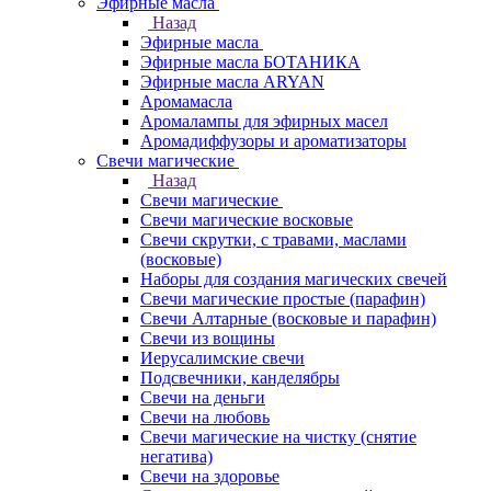
Эфирные масла
Назад
Эфирные масла
Эфирные масла БОТАНИКА
Эфирные масла ARYAN
Аромамасла
Аромалампы для эфирных масел
Аромадиффузоры и ароматизаторы
Свечи магические
Назад
Свечи магические
Свечи магические восковые
Свечи скрутки, с травами, маслами
(восковые)
Наборы для создания магических свечей
Свечи магические простые (парафин)
Свечи Алтарные (восковые и парафин)
Свечи из вощины
Иерусалимские свечи
Подсвечники, канделябры
Свечи на деньги
Свечи на любовь
Свечи магические на чистку (снятие
негатива)
Свечи на здоровье