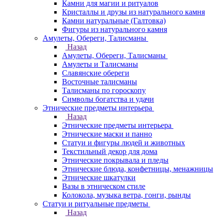
Камни для магии и ритуалов
Кристаллы и друзы из натурального камня
Камни натуральные (Галтовка)
Фигуры из натурального камня
Амулеты, Обереги, Талисманы
Назад
Амулеты, Обереги, Талисманы
Амулеты и Талисманы
Славянские обереги
Восточные талисманы
Талисманы по гороскопу
Символы богатства и удачи
Этнические предметы интерьера
Назад
Этнические предметы интерьера
Этнические маски и панно
Статуи и фигуры людей и животных
Текстильный декор для дома
Этнические покрывала и пледы
Этнические блюда, конфетницы, менажницы
Этнические шкатулки
Вазы в этническом стиле
Колокола, музыка ветра, гонги, рынды
Статуи и ритуальные предметы
Назад