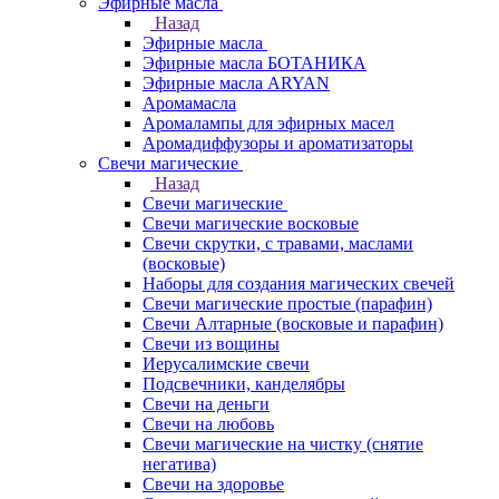
Эфирные масла
Назад
Эфирные масла
Эфирные масла БОТАНИКА
Эфирные масла ARYAN
Аромамасла
Аромалампы для эфирных масел
Аромадиффузоры и ароматизаторы
Свечи магические
Назад
Свечи магические
Свечи магические восковые
Свечи скрутки, с травами, маслами
(восковые)
Наборы для создания магических свечей
Свечи магические простые (парафин)
Свечи Алтарные (восковые и парафин)
Свечи из вощины
Иерусалимские свечи
Подсвечники, канделябры
Свечи на деньги
Свечи на любовь
Свечи магические на чистку (снятие
негатива)
Свечи на здоровье