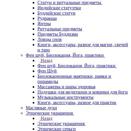
Статуи и ритуальные предметы
Индийские статуэтки
Буддийские статуи
Рудракша
Янтры
Ритуальные предметы
Предметы Буддизма
Ловцы снов
Книги, аксессуары, разное для магии, свечей
и таро
Фен шуй, Биолокация, Йога, практики
Назад
Фен шуй, Биолокация, Йога, практики
Фен Шуй
Биолокационные маятники, рамки и
пирамиды
Массажеры и шары здоровья
Подушки для медитации и коврики для йоги
Музыкальные инструменты
Книги, аксессуары, разное для практик
Масляные духи
Этнические украшения
Назад
Этнические украшения
Этнические серьги