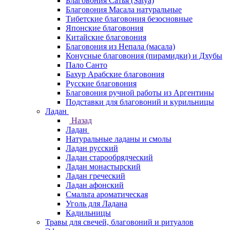
Благовония Сатья (Satya)
Благовония Масала натуральные
Тибетские благовония безосновные
Японские благовония
Китайские благовония
Благовония из Непала (масала)
Конусные благовония (пирамидки) и Дхубы
Пало Санто
Бахур Арабские благовония
Русские благовония
Благовония ручной работы из Аргентины
Подставки для благовоний и курильницы
Ладан
Назад
Ладан
Натуральные ладаны и смолы
Ладан русский
Ладан старообрядческий
Ладан монастырский
Ладан греческий
Ладан афонский
Смальта ароматическая
Уголь для Ладана
Кадильницы
Травы для свечей, благовоний и ритуалов