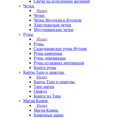
Свечи на исполнение желаний
Четки
Назад
Четки
Четки Индуизм и Буддизм
Христианские четки
Мусульманские четки
Руны
Назад
Руны
Скандинавские руны Футарк
Руны каменные
Руны деревянные
Руны из разных материалов
Книги руны
Карты Таро и оракулы
Назад
Карты Таро и оракулы
Таро карты
Оракул
Книги по Таро
Магия Камня
Назад
Магия Камня
Каменные шары