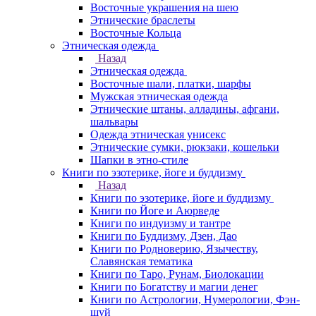
Восточные украшения на шею
Этнические браслеты
Восточные Кольца
Этническая одежда
Назад
Этническая одежда
Восточные шали, платки, шарфы
Мужская этническая одежда
Этнические штаны, алладины, афгани,
шальвары
Одежда этническая унисекс
Этнические сумки, рюкзаки, кошельки
Шапки в этно-стиле
Книги по эзотерике, йоге и буддизму
Назад
Книги по эзотерике, йоге и буддизму
Книги по Йоге и Аюрведе
Книги по индуизму и тантре
Книги по Буддизму, Дзен, Дао
Книги по Родноверию, Язычеству,
Славянская тематика
Книги по Таро, Рунам, Биолокации
Книги по Богатству и магии денег
Книги по Астрологии, Нумерологии, Фэн-
шуй