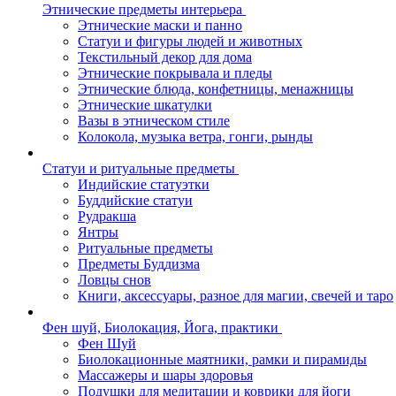
Этнические предметы интерьера
Этнические маски и панно
Статуи и фигуры людей и животных
Текстильный декор для дома
Этнические покрывала и пледы
Этнические блюда, конфетницы, менажницы
Этнические шкатулки
Вазы в этническом стиле
Колокола, музыка ветра, гонги, рынды
Статуи и ритуальные предметы
Индийские статуэтки
Буддийские статуи
Рудракша
Янтры
Ритуальные предметы
Предметы Буддизма
Ловцы снов
Книги, аксессуары, разное для магии, свечей и таро
Фен шуй, Биолокация, Йога, практики
Фен Шуй
Биолокационные маятники, рамки и пирамиды
Массажеры и шары здоровья
Подушки для медитации и коврики для йоги