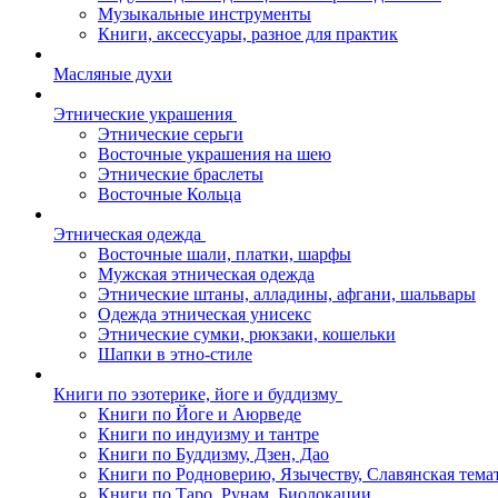
Музыкальные инструменты
Книги, аксессуары, разное для практик
Масляные духи
Этнические украшения
Этнические серьги
Восточные украшения на шею
Этнические браслеты
Восточные Кольца
Этническая одежда
Восточные шали, платки, шарфы
Мужская этническая одежда
Этнические штаны, алладины, афгани, шальвары
Одежда этническая унисекс
Этнические сумки, рюкзаки, кошельки
Шапки в этно-стиле
Книги по эзотерике, йоге и буддизму
Книги по Йоге и Аюрведе
Книги по индуизму и тантре
Книги по Буддизму, Дзен, Дао
Книги по Родноверию, Язычеству, Славянская тема
Книги по Таро, Рунам, Биолокации