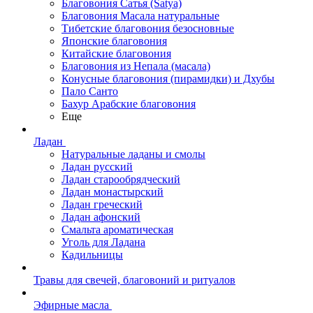
Благовония Сатья (Satya)
Благовония Масала натуральные
Тибетские благовония безосновные
Японские благовония
Китайские благовония
Благовония из Непала (масала)
Конусные благовония (пирамидки) и Дхубы
Пало Санто
Бахур Арабские благовония
Еще
Ладан
Натуральные ладаны и смолы
Ладан русский
Ладан старообрядческий
Ладан монастырский
Ладан греческий
Ладан афонский
Смальта ароматическая
Уголь для Ладана
Кадильницы
Травы для свечей, благовоний и ритуалов
Эфирные масла