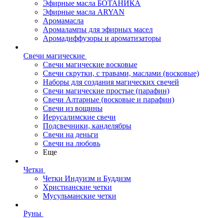
Эфирные масла БОТАНИКА
Эфирные масла ARYAN
Аромамасла
Аромалампы для эфирных масел
Аромадиффузоры и ароматизаторы
Свечи магические
Свечи магические восковые
Свечи скрутки, с травами, маслами (восковые)
Наборы для создания магических свечей
Свечи магические простые (парафин)
Свечи Алтарные (восковые и парафин)
Свечи из вощины
Иерусалимские свечи
Подсвечники, канделябры
Свечи на деньги
Свечи на любовь
Еще
Четки
Четки Индуизм и Буддизм
Христианские четки
Мусульманские четки
Руны