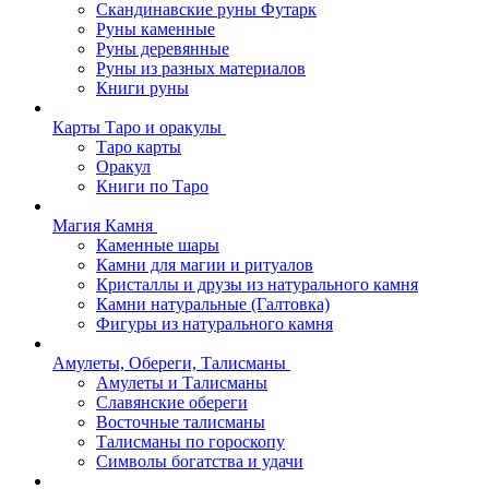
Скандинавские руны Футарк
Руны каменные
Руны деревянные
Руны из разных материалов
Книги руны
Карты Таро и оракулы
Таро карты
Оракул
Книги по Таро
Магия Камня
Каменные шары
Камни для магии и ритуалов
Кристаллы и друзы из натурального камня
Камни натуральные (Галтовка)
Фигуры из натурального камня
Амулеты, Обереги, Талисманы
Амулеты и Талисманы
Славянские обереги
Восточные талисманы
Талисманы по гороскопу
Символы богатства и удачи