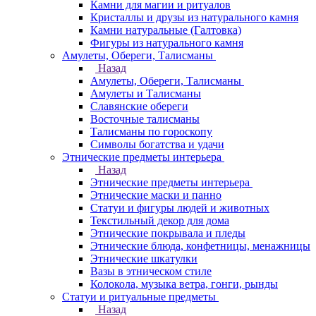
Камни для магии и ритуалов
Кристаллы и друзы из натурального камня
Камни натуральные (Галтовка)
Фигуры из натурального камня
Амулеты, Обереги, Талисманы
Назад
Амулеты, Обереги, Талисманы
Амулеты и Талисманы
Славянские обереги
Восточные талисманы
Талисманы по гороскопу
Символы богатства и удачи
Этнические предметы интерьера
Назад
Этнические предметы интерьера
Этнические маски и панно
Статуи и фигуры людей и животных
Текстильный декор для дома
Этнические покрывала и пледы
Этнические блюда, конфетницы, менажницы
Этнические шкатулки
Вазы в этническом стиле
Колокола, музыка ветра, гонги, рынды
Статуи и ритуальные предметы
Назад