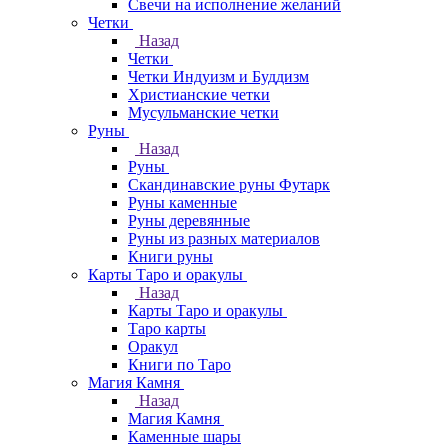
Свечи на исполнение желаний
Четки
Назад
Четки
Четки Индуизм и Буддизм
Христианские четки
Мусульманские четки
Руны
Назад
Руны
Скандинавские руны Футарк
Руны каменные
Руны деревянные
Руны из разных материалов
Книги руны
Карты Таро и оракулы
Назад
Карты Таро и оракулы
Таро карты
Оракул
Книги по Таро
Магия Камня
Назад
Магия Камня
Каменные шары