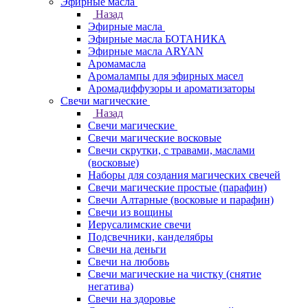
Эфирные масла
Назад
Эфирные масла
Эфирные масла БОТАНИКА
Эфирные масла ARYAN
Аромамасла
Аромалампы для эфирных масел
Аромадиффузоры и ароматизаторы
Свечи магические
Назад
Свечи магические
Свечи магические восковые
Свечи скрутки, с травами, маслами
(восковые)
Наборы для создания магических свечей
Свечи магические простые (парафин)
Свечи Алтарные (восковые и парафин)
Свечи из вощины
Иерусалимские свечи
Подсвечники, канделябры
Свечи на деньги
Свечи на любовь
Свечи магические на чистку (снятие
негатива)
Свечи на здоровье