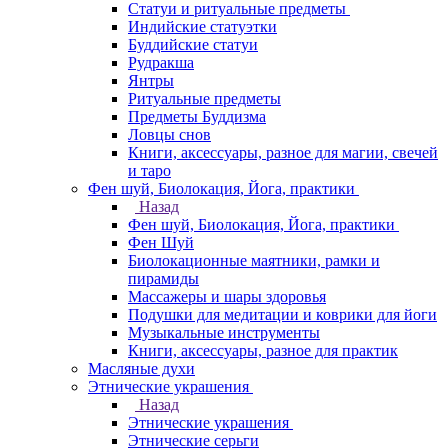
Статуи и ритуальные предметы
Индийские статуэтки
Буддийские статуи
Рудракша
Янтры
Ритуальные предметы
Предметы Буддизма
Ловцы снов
Книги, аксессуары, разное для магии, свечей
и таро
Фен шуй, Биолокация, Йога, практики
Назад
Фен шуй, Биолокация, Йога, практики
Фен Шуй
Биолокационные маятники, рамки и
пирамиды
Массажеры и шары здоровья
Подушки для медитации и коврики для йоги
Музыкальные инструменты
Книги, аксессуары, разное для практик
Масляные духи
Этнические украшения
Назад
Этнические украшения
Этнические серьги