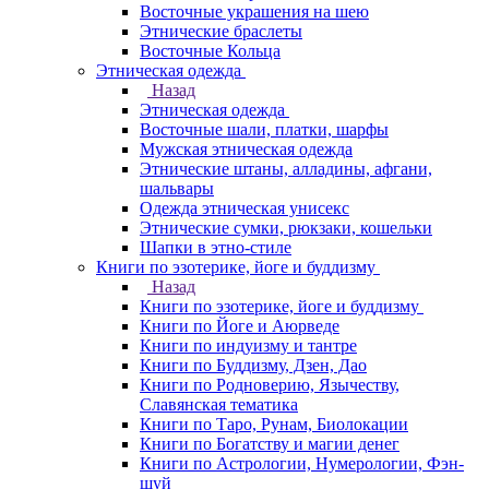
Восточные украшения на шею
Этнические браслеты
Восточные Кольца
Этническая одежда
Назад
Этническая одежда
Восточные шали, платки, шарфы
Мужская этническая одежда
Этнические штаны, алладины, афгани,
шальвары
Одежда этническая унисекс
Этнические сумки, рюкзаки, кошельки
Шапки в этно-стиле
Книги по эзотерике, йоге и буддизму
Назад
Книги по эзотерике, йоге и буддизму
Книги по Йоге и Аюрведе
Книги по индуизму и тантре
Книги по Буддизму, Дзен, Дао
Книги по Родноверию, Язычеству,
Славянская тематика
Книги по Таро, Рунам, Биолокации
Книги по Богатству и магии денег
Книги по Астрологии, Нумерологии, Фэн-
шуй