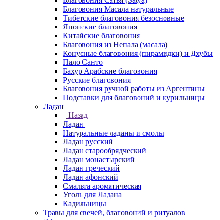
Благовония Сатья (Satya)
Благовония Масала натуральные
Тибетские благовония безосновные
Японские благовония
Китайские благовония
Благовония из Непала (масала)
Конусные благовония (пирамидки) и Дхубы
Пало Санто
Бахур Арабские благовония
Русские благовония
Благовония ручной работы из Аргентины
Подставки для благовоний и курильницы
Ладан
Назад
Ладан
Натуральные ладаны и смолы
Ладан русский
Ладан старообрядческий
Ладан монастырский
Ладан греческий
Ладан афонский
Смальта ароматическая
Уголь для Ладана
Кадильницы
Травы для свечей, благовоний и ритуалов