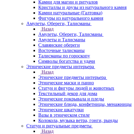
Камни для магии и ритуалов
Кристаллы и друзы из натурального камня
Камни натуральные (Галтовка)
Фигуры из натурального камня
Амулеты, Обереги, Талисманы
Назад
Амулеты, Обереги, Талисманы
Амулеты и Талисманы
Славянские обереги
Восточные талисманы
Талисманы по гороскопу
Символы богатства и удачи
Этнические предметы интерьера
Назад
Этнические предметы интерьера
Этнические маски и панно
Статуи и фигуры людей и животных
Текстильный декор для дома
Этнические покрывала и пледы
Этнические блюда, конфетницы, менажницы
Этнические шкатулки
Вазы в этническом стиле
Колокола, музыка ветра, гонги, рынды
Статуи и ритуальные предметы
Назад