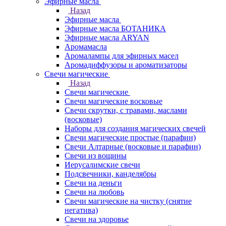
Эфирные масла
Назад
Эфирные масла
Эфирные масла БОТАНИКА
Эфирные масла ARYAN
Аромамасла
Аромалампы для эфирных масел
Аромадиффузоры и ароматизаторы
Свечи магические
Назад
Свечи магические
Свечи магические восковые
Свечи скрутки, с травами, маслами
(восковые)
Наборы для создания магических свечей
Свечи магические простые (парафин)
Свечи Алтарные (восковые и парафин)
Свечи из вощины
Иерусалимские свечи
Подсвечники, канделябры
Свечи на деньги
Свечи на любовь
Свечи магические на чистку (снятие
негатива)
Свечи на здоровье