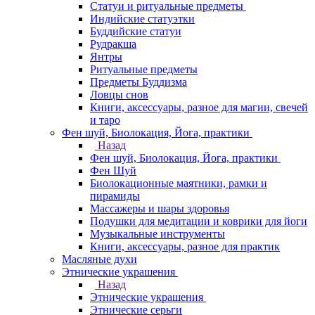
Статуи и ритуальные предметы
Индийские статуэтки
Буддийские статуи
Рудракша
Янтры
Ритуальные предметы
Предметы Буддизма
Ловцы снов
Книги, аксессуары, разное для магии, свечей
и таро
Фен шуй, Биолокация, Йога, практики
Назад
Фен шуй, Биолокация, Йога, практики
Фен Шуй
Биолокационные маятники, рамки и
пирамиды
Массажеры и шары здоровья
Подушки для медитации и коврики для йоги
Музыкальные инструменты
Книги, аксессуары, разное для практик
Масляные духи
Этнические украшения
Назад
Этнические украшения
Этнические серьги