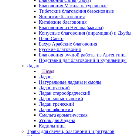
Благовония Сатья (Satya)
Благовония Масала натуральные
Тибетские благовония безосновные
Японские благовония
Китайские благовония
Благовония из Непала (масала)
Конусные благовония (пирамидки) и Дхубы
Пало Санто
Бахур Арабские благовония
Русские благовония
Благовония ручной работы из Аргентины
Подставки для благовоний и курильницы
Ладан
Назад
Ладан
Натуральные ладаны и смолы
Ладан русский
Ладан старообрядческий
Ладан монастырский
Ладан греческий
Ладан афонский
Смальта ароматическая
Уголь для Ладана
Кадильницы
Травы для свечей, благовоний и ритуалов