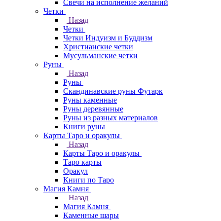
Свечи на исполнение желаний
Четки
Назад
Четки
Четки Индуизм и Буддизм
Христианские четки
Мусульманские четки
Руны
Назад
Руны
Скандинавские руны Футарк
Руны каменные
Руны деревянные
Руны из разных материалов
Книги руны
Карты Таро и оракулы
Назад
Карты Таро и оракулы
Таро карты
Оракул
Книги по Таро
Магия Камня
Назад
Магия Камня
Каменные шары