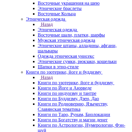
Восточные украшения на шею
Этнические браслеты
Восточные Кольца
Этническая одежда
Назад
Этническая одежда
Восточные шали, платки, шарфы
Мужская этническая одежда
Этнические штаны, алладины, афгани,
шальвары
Одежда этническая унисекс
Этнические сумки, рюкзаки, кошельки
Шапки в этно-стиле
Книги по эзотерике, йоге и буддизму
Назад
Книги по эзотерике, йоге и буддизму
Книги по Йоге и Аюрведе
Книги по индуизму и тантре
Книги по Буддизму, Дзен, Дао
Книги по Родноверию, Язычеству,
Славянская тематика
Книги по Таро, Рунам, Биолокации
Книги по Богатству и магии денег
Книги по Астрологии, Нумерологии, Фэн-
шуй