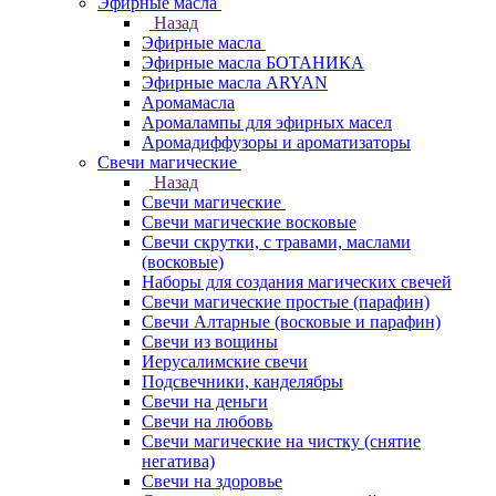
Эфирные масла
Назад
Эфирные масла
Эфирные масла БОТАНИКА
Эфирные масла ARYAN
Аромамасла
Аромалампы для эфирных масел
Аромадиффузоры и ароматизаторы
Свечи магические
Назад
Свечи магические
Свечи магические восковые
Свечи скрутки, с травами, маслами
(восковые)
Наборы для создания магических свечей
Свечи магические простые (парафин)
Свечи Алтарные (восковые и парафин)
Свечи из вощины
Иерусалимские свечи
Подсвечники, канделябры
Свечи на деньги
Свечи на любовь
Свечи магические на чистку (снятие
негатива)
Свечи на здоровье