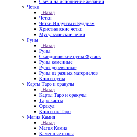
Свечи на исполнение желаний
Четки
Назад
Четки
Четки Индуизм и Буддизм
Христианские четки
Мусульманские четки
Руны
Назад
Руны
Скандинавские руны Футарк
Руны каменные
Руны деревянные
Руны из разных материалов
Книги руны
Карты Таро и оракулы
Назад
Карты Таро и оракулы
Таро карты
Оракул
Книги по Таро
Магия Камня
Назад
Магия Камня
Каменные шары