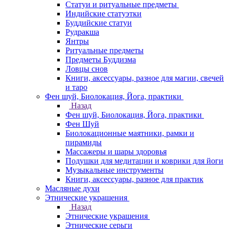
Статуи и ритуальные предметы
Индийские статуэтки
Буддийские статуи
Рудракша
Янтры
Ритуальные предметы
Предметы Буддизма
Ловцы снов
Книги, аксессуары, разное для магии, свечей
и таро
Фен шуй, Биолокация, Йога, практики
Назад
Фен шуй, Биолокация, Йога, практики
Фен Шуй
Биолокационные маятники, рамки и
пирамиды
Массажеры и шары здоровья
Подушки для медитации и коврики для йоги
Музыкальные инструменты
Книги, аксессуары, разное для практик
Масляные духи
Этнические украшения
Назад
Этнические украшения
Этнические серьги