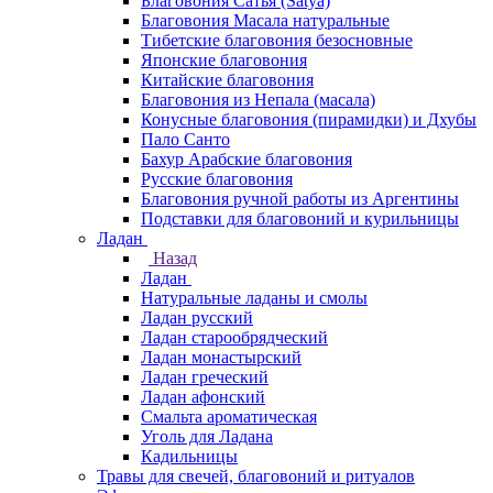
Благовония Сатья (Satya)
Благовония Масала натуральные
Тибетские благовония безосновные
Японские благовония
Китайские благовония
Благовония из Непала (масала)
Конусные благовония (пирамидки) и Дхубы
Пало Санто
Бахур Арабские благовония
Русские благовония
Благовония ручной работы из Аргентины
Подставки для благовоний и курильницы
Ладан
Назад
Ладан
Натуральные ладаны и смолы
Ладан русский
Ладан старообрядческий
Ладан монастырский
Ладан греческий
Ладан афонский
Смальта ароматическая
Уголь для Ладана
Кадильницы
Травы для свечей, благовоний и ритуалов