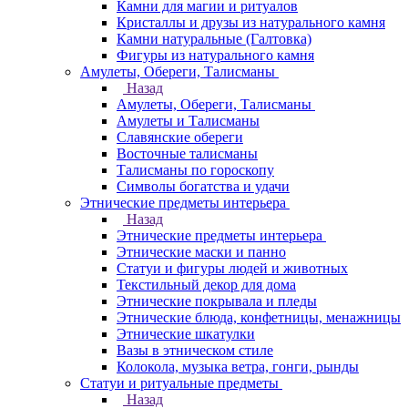
Камни для магии и ритуалов
Кристаллы и друзы из натурального камня
Камни натуральные (Галтовка)
Фигуры из натурального камня
Амулеты, Обереги, Талисманы
Назад
Амулеты, Обереги, Талисманы
Амулеты и Талисманы
Славянские обереги
Восточные талисманы
Талисманы по гороскопу
Символы богатства и удачи
Этнические предметы интерьера
Назад
Этнические предметы интерьера
Этнические маски и панно
Статуи и фигуры людей и животных
Текстильный декор для дома
Этнические покрывала и пледы
Этнические блюда, конфетницы, менажницы
Этнические шкатулки
Вазы в этническом стиле
Колокола, музыка ветра, гонги, рынды
Статуи и ритуальные предметы
Назад