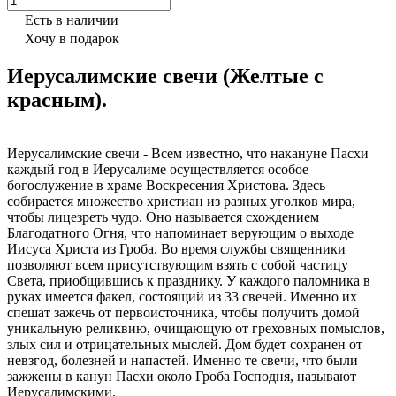
Есть в наличии
Хочу в подарок
Иерусалимские свечи (Желтые с
красным).
Иерусалимские свечи - Всем известно, что накануне Пасхи
каждый год в Иерусалиме осуществляется особое
богослужение в храме Воскресения Христова. Здесь
собирается множество христиан из разных уголков мира,
чтобы лицезреть чудо. Оно называется схождением
Благодатного Огня, что напоминает верующим о выходе
Иисуса Христа из Гроба. Во время службы священники
позволяют всем присутствующим взять с собой частицу
Света, приобщившись к празднику. У каждого паломника в
руках имеется факел, состоящий из 33 свечей. Именно их
спешат зажечь от первоисточника, чтобы получить домой
уникальную реликвию, очищающую от греховных помыслов,
злых сил и отрицательных мыслей. Дом будет сохранен от
невзгод, болезней и напастей. Именно те свечи, что были
зажжены в канун Пасхи около Гроба Господня, называют
Иерусалимскими.