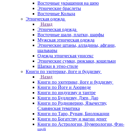
Восточные украшения на шею
Этнические браслеты
Восточные Кольца
Этническая одежда
Назад
Этническая одежда
Восточные шали, платки, шарфы
Мужская этническая одежда
Этнические штаны, алладины, афгани,
шальвары
Одежда этническая унисекс
Этнические сумки, рюкзаки, кошельки
Шапки в этно-стиле
Книги по эзотерике, йоге и буддизму
Назад
Книги по эзотерике, йоге и буддизму
Книги по Йоге и Аюрведе
Книги по индуизму и тантре
Книги по Буддизму, Дзен, Дао
Книги по Родноверию, Язычеству,
Славянская тематика
Книги по Таро, Рунам, Биолокации
Книги по Богатству и магии денег
Книги по Астрологии, Нумерологии, Фэн-
шуй