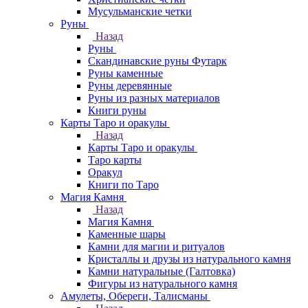
Мусульманские четки
Руны
Назад
Руны
Скандинавские руны Футарк
Руны каменные
Руны деревянные
Руны из разных материалов
Книги руны
Карты Таро и оракулы
Назад
Карты Таро и оракулы
Таро карты
Оракул
Книги по Таро
Магия Камня
Назад
Магия Камня
Каменные шары
Камни для магии и ритуалов
Кристаллы и друзы из натурального камня
Камни натуральные (Галтовка)
Фигуры из натурального камня
Амулеты, Обереги, Талисманы