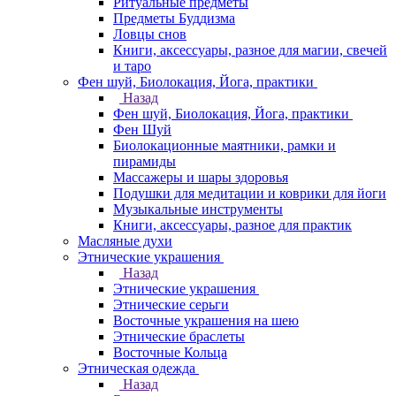
Ритуальные предметы
Предметы Буддизма
Ловцы снов
Книги, аксессуары, разное для магии, свечей
и таро
Фен шуй, Биолокация, Йога, практики
Назад
Фен шуй, Биолокация, Йога, практики
Фен Шуй
Биолокационные маятники, рамки и
пирамиды
Массажеры и шары здоровья
Подушки для медитации и коврики для йоги
Музыкальные инструменты
Книги, аксессуары, разное для практик
Масляные духи
Этнические украшения
Назад
Этнические украшения
Этнические серьги
Восточные украшения на шею
Этнические браслеты
Восточные Кольца
Этническая одежда
Назад