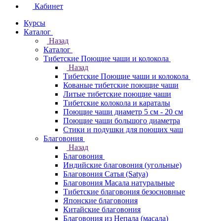
Кабинет
Курсы
Каталог
Назад
Каталог
Тибетские Поющие чаши и колокола
Назад
Тибетские Поющие чаши и колокола
Кованые тибетские поющие чаши
Литые тибетские поющие чаши
Тибетские колокола и караталы
Поющие чаши диаметр 5 см - 20 см
Поющие чаши большого диаметра
Стики и подушки для поющих чаш
Благовония
Назад
Благовония
Индийские благовония (угольные)
Благовония Сатья (Satya)
Благовония Масала натуральные
Тибетские благовония безосновные
Японские благовония
Китайские благовония
Благовония из Непала (масала)