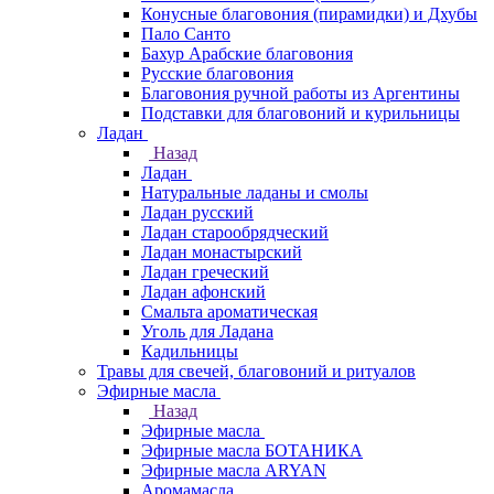
Конусные благовония (пирамидки) и Дхубы
Пало Санто
Бахур Арабские благовония
Русские благовония
Благовония ручной работы из Аргентины
Подставки для благовоний и курильницы
Ладан
Назад
Ладан
Натуральные ладаны и смолы
Ладан русский
Ладан старообрядческий
Ладан монастырский
Ладан греческий
Ладан афонский
Смальта ароматическая
Уголь для Ладана
Кадильницы
Травы для свечей, благовоний и ритуалов
Эфирные масла
Назад
Эфирные масла
Эфирные масла БОТАНИКА
Эфирные масла ARYAN
Аромамасла