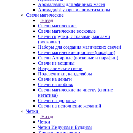
Аромалампы для эфирных масел
Аромадиффузоры и ароматизаторы
Свечи магические
Назад
Свечи магические
Свечи магические восковые
Свечи скрутки, с травами, маслами
(восковые)
Наборы для создания магических свечей
Свечи магические простые (парафин)
Свечи Алтарные (восковые и парафин)
Свечи из вощины
Иерусалимские свечи
Подсвечники, канделябры
Свечи на деньги
Свечи на любовь
Свечи магические на чистку (снятие
негатива)
Свечи на здоровье
Свечи на исполнение желаний
Четки
Назад
Четки
Четки Индуизм и Буддизм
Христианские четки