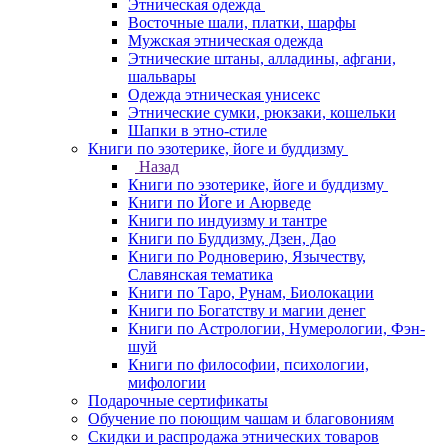
Этническая одежда
Восточные шали, платки, шарфы
Мужская этническая одежда
Этнические штаны, алладины, афгани,
шальвары
Одежда этническая унисекс
Этнические сумки, рюкзаки, кошельки
Шапки в этно-стиле
Книги по эзотерике, йоге и буддизму
Назад
Книги по эзотерике, йоге и буддизму
Книги по Йоге и Аюрведе
Книги по индуизму и тантре
Книги по Буддизму, Дзен, Дао
Книги по Родноверию, Язычеству,
Славянская тематика
Книги по Таро, Рунам, Биолокации
Книги по Богатству и магии денег
Книги по Астрологии, Нумерологии, Фэн-
шуй
Книги по философии, психологии,
мифологии
Подарочные сертификаты
Обучение по поющим чашам и благовониям
Скидки и распродажа этнических товаров