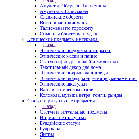
Назад
Амулеты, Обереги, Талисманы
Амулеты и Талисманы
Славянские обереги
Восточные талисманы
Талисманы по гороскопу
Символы богатства и удачи
Этнические предметы интерьера
Назад
Этнические предметы интерьера
Этнические маски и панно
Статуи и фигуры людей и животных
Текстильный декор для дома
Этнические покрывала и пледы
Этнические блюда, конфетницы, менажницы
Этнические шкатулки
Вазы в этническом стиле
Колокола, музыка ветра, гонги, рынды
Статуи и ритуальные предметы
Назад
Статуи и ритуальные предметы
Индийские статуэтки
Буддийские статуи
Рудракша
Янтры