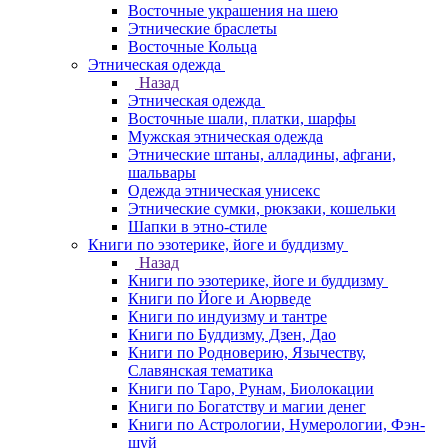
Восточные украшения на шею
Этнические браслеты
Восточные Кольца
Этническая одежда
Назад
Этническая одежда
Восточные шали, платки, шарфы
Мужская этническая одежда
Этнические штаны, алладины, афгани,
шальвары
Одежда этническая унисекс
Этнические сумки, рюкзаки, кошельки
Шапки в этно-стиле
Книги по эзотерике, йоге и буддизму
Назад
Книги по эзотерике, йоге и буддизму
Книги по Йоге и Аюрведе
Книги по индуизму и тантре
Книги по Буддизму, Дзен, Дао
Книги по Родноверию, Язычеству,
Славянская тематика
Книги по Таро, Рунам, Биолокации
Книги по Богатству и магии денег
Книги по Астрологии, Нумерологии, Фэн-
шуй