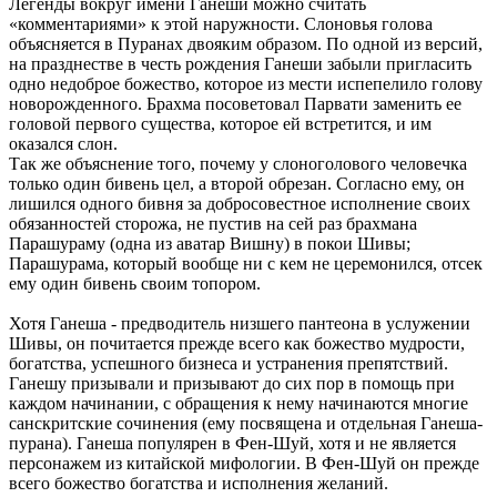
Легенды вокруг имени Ганеши можно считать
«комментариями» к этой наружности. Слоновья голова
объясняется в Пуранах двояким образом. По одной из версий,
на празднестве в честь рождения Ганеши забыли пригласить
одно недоброе божество, которое из мести испепелило голову
новорожденного. Брахма посоветовал Парвати заменить ее
головой первого существа, которое ей встретится, и им
оказался слон.
Так же объяснение того, почему у слоноголового человечка
только один бивень цел, а второй обрезан. Согласно ему, он
лишился одного бивня за добросовестное исполнение своих
обязанностей сторожа, не пустив на сей раз брахмана
Парашураму (одна из аватар Вишну) в покои Шивы;
Парашурама, который вообще ни с кем не церемонился, отсек
ему один бивень своим топором.
Хотя Ганеша - предводитель низшего пантеона в услужении
Шивы, он почитается прежде всего как божество мудрости,
богатства, успешного бизнеса и устранения препятствий.
Ганешу призывали и призывают до сих пор в помощь при
каждом начинании, с обращения к нему начинаются многие
санскритские сочинения (ему посвящена и отдельная Ганеша-
пурана). Ганеша популярен в Фен-Шуй, хотя и не является
персонажем из китайской мифологии. В Фен-Шуй он прежде
всего божество богатства и исполнения желаний.