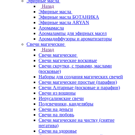
Эфирные масла
Назад
Эфирные масла
Эфирные масла БОТАНИКА
Эфирные масла ARYAN
Аромамасла
Аромалампы для эфирных масел
Аромадиффузоры и ароматизаторы
Свечи магические
Назад
Свечи магические
Свечи магические восковые
Свечи скрутки, с травами, маслами
(восковые)
Наборы для создания магических свечей
Свечи магические простые (парафин)
Свечи Алтарные (восковые и парафин)
Свечи из вощины
Иерусалимские свечи
Подсвечники, канделябры
Свечи на деньги
Свечи на любовь
Свечи магические на чистку (снятие
негатива)
Свечи на здоровье