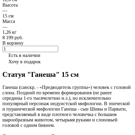
Высота
—
15 см
Масса
—
1,26 кг
8 199 руб.
В корзину
Есть в наличии
Хочу в подарок
Статуя "Ганеша" 15 см
Ганеша (санскр. - «Предводитель группы») человек с головой
слона. Поздний по времени формирования (не ранее
середины 1-го тысячелетию н.э.), но исключительно
популярный персонаж индуистской мифологии. В эпической
и пуранической мифологии Ганеша - сын Шивы и Парвати,
представляемый в виде плотного человечка с большим
шарообразным животом, четырьмя руками и слоновьей
головой с одним бивнем.