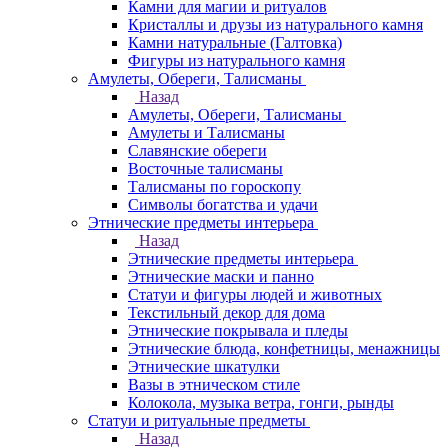
Камни для магии и ритуалов
Кристаллы и друзы из натурального камня
Камни натуральные (Галтовка)
Фигуры из натурального камня
Амулеты, Обереги, Талисманы
Назад
Амулеты, Обереги, Талисманы
Амулеты и Талисманы
Славянские обереги
Восточные талисманы
Талисманы по гороскопу
Символы богатства и удачи
Этнические предметы интерьера
Назад
Этнические предметы интерьера
Этнические маски и панно
Статуи и фигуры людей и животных
Текстильный декор для дома
Этнические покрывала и пледы
Этнические блюда, конфетницы, менажницы
Этнические шкатулки
Вазы в этническом стиле
Колокола, музыка ветра, гонги, рынды
Статуи и ритуальные предметы
Назад