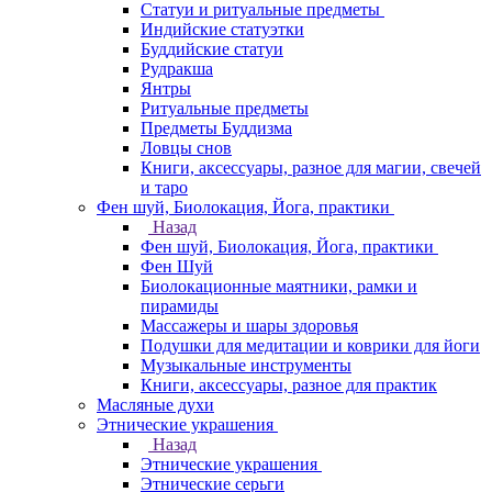
Статуи и ритуальные предметы
Индийские статуэтки
Буддийские статуи
Рудракша
Янтры
Ритуальные предметы
Предметы Буддизма
Ловцы снов
Книги, аксессуары, разное для магии, свечей
и таро
Фен шуй, Биолокация, Йога, практики
Назад
Фен шуй, Биолокация, Йога, практики
Фен Шуй
Биолокационные маятники, рамки и
пирамиды
Массажеры и шары здоровья
Подушки для медитации и коврики для йоги
Музыкальные инструменты
Книги, аксессуары, разное для практик
Масляные духи
Этнические украшения
Назад
Этнические украшения
Этнические серьги