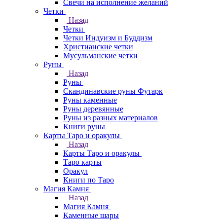
Свечи на исполнение желаний
Четки
Назад
Четки
Четки Индуизм и Буддизм
Христианские четки
Мусульманские четки
Руны
Назад
Руны
Скандинавские руны Футарк
Руны каменные
Руны деревянные
Руны из разных материалов
Книги руны
Карты Таро и оракулы
Назад
Карты Таро и оракулы
Таро карты
Оракул
Книги по Таро
Магия Камня
Назад
Магия Камня
Каменные шары