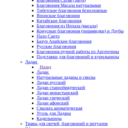
Благовония Сатья (Satya)
Благовония Масала натуральные
Тибетские благовония безосновные
Японские благовония
Китайские благовония
Благовония из Непала (масала)
Конусные благовония (пирамидки) и Дхубы
Пало Санто
Бахур Арабские благовония
Русские благовония
Благовония ручной работы из Аргентины
Подставки для благовоний и курильницы
Ладан
Назад
Ладан
Натуральные ладаны и смолы
Ладан русский
Ладан старообрядческий
Ладан монастырский
Ладан греческий
Ладан афонский
Смальта ароматическая
Уголь для Ладана
Кадильницы
Травы для свечей, благовоний и ритуалов