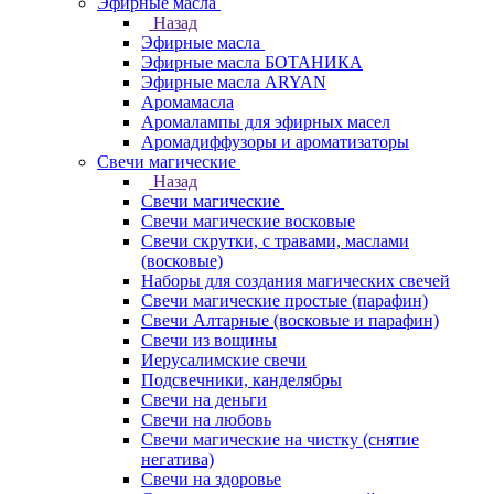
Эфирные масла
Назад
Эфирные масла
Эфирные масла БОТАНИКА
Эфирные масла ARYAN
Аромамасла
Аромалампы для эфирных масел
Аромадиффузоры и ароматизаторы
Свечи магические
Назад
Свечи магические
Свечи магические восковые
Свечи скрутки, с травами, маслами
(восковые)
Наборы для создания магических свечей
Свечи магические простые (парафин)
Свечи Алтарные (восковые и парафин)
Свечи из вощины
Иерусалимские свечи
Подсвечники, канделябры
Свечи на деньги
Свечи на любовь
Свечи магические на чистку (снятие
негатива)
Свечи на здоровье