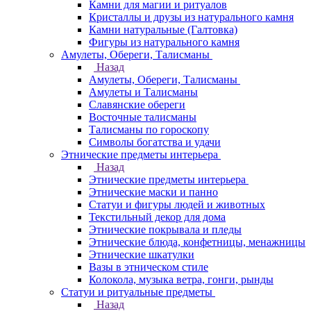
Камни для магии и ритуалов
Кристаллы и друзы из натурального камня
Камни натуральные (Галтовка)
Фигуры из натурального камня
Амулеты, Обереги, Талисманы
Назад
Амулеты, Обереги, Талисманы
Амулеты и Талисманы
Славянские обереги
Восточные талисманы
Талисманы по гороскопу
Символы богатства и удачи
Этнические предметы интерьера
Назад
Этнические предметы интерьера
Этнические маски и панно
Статуи и фигуры людей и животных
Текстильный декор для дома
Этнические покрывала и пледы
Этнические блюда, конфетницы, менажницы
Этнические шкатулки
Вазы в этническом стиле
Колокола, музыка ветра, гонги, рынды
Статуи и ритуальные предметы
Назад