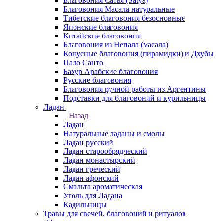
Благовония Сатья (Satya)
Благовония Масала натуральные
Тибетские благовония безосновные
Японские благовония
Китайские благовония
Благовония из Непала (масала)
Конусные благовония (пирамидки) и Дхубы
Пало Санто
Бахур Арабские благовония
Русские благовония
Благовония ручной работы из Аргентины
Подставки для благовоний и курильницы
Ладан
Назад
Ладан
Натуральные ладаны и смолы
Ладан русский
Ладан старообрядческий
Ладан монастырский
Ладан греческий
Ладан афонский
Смальта ароматическая
Уголь для Ладана
Кадильницы
Травы для свечей, благовоний и ритуалов