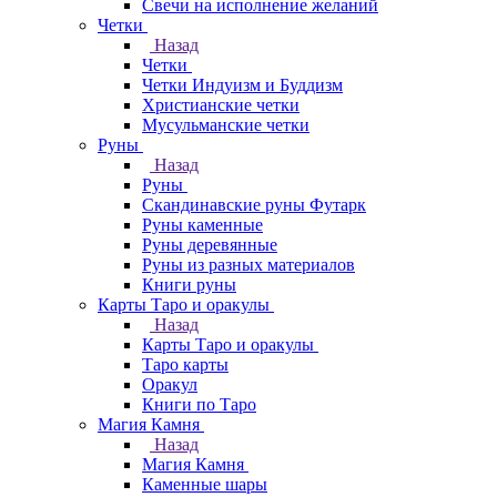
Свечи на исполнение желаний
Четки
Назад
Четки
Четки Индуизм и Буддизм
Христианские четки
Мусульманские четки
Руны
Назад
Руны
Скандинавские руны Футарк
Руны каменные
Руны деревянные
Руны из разных материалов
Книги руны
Карты Таро и оракулы
Назад
Карты Таро и оракулы
Таро карты
Оракул
Книги по Таро
Магия Камня
Назад
Магия Камня
Каменные шары