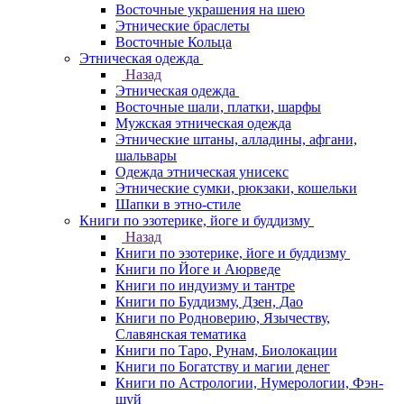
Восточные украшения на шею
Этнические браслеты
Восточные Кольца
Этническая одежда
Назад
Этническая одежда
Восточные шали, платки, шарфы
Мужская этническая одежда
Этнические штаны, алладины, афгани,
шальвары
Одежда этническая унисекс
Этнические сумки, рюкзаки, кошельки
Шапки в этно-стиле
Книги по эзотерике, йоге и буддизму
Назад
Книги по эзотерике, йоге и буддизму
Книги по Йоге и Аюрведе
Книги по индуизму и тантре
Книги по Буддизму, Дзен, Дао
Книги по Родноверию, Язычеству,
Славянская тематика
Книги по Таро, Рунам, Биолокации
Книги по Богатству и магии денег
Книги по Астрологии, Нумерологии, Фэн-
шуй