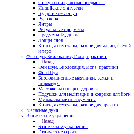
Статуи и ритуальные предметы
Индийские статуэтки
Буддийские статуи
Рудракша
Янтры
Ритуальные предметы
Предметы Буддизма
Ловцы снов
Книги, аксессуары, разное для магии, свечей
и таро
Фен шуй, Биолокация, Йога, практики
Назад
Фен шуй, Биолокация, Йога, практики
Фен Шуй
Биолокационные маятники, рамки и
пирамиды
Массажеры и шары здоровья
Подушки для медитации и коврики для йоги
Музыкальные инструменты
Книги, аксессуары, разное для практик
Масляные духи
Этнические украшения
Назад
Этнические украшения
Этнические серьги